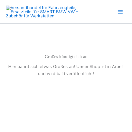
für
Zum
BMW
Inhalt
M57
springen
M47
Motor
E39
E61
3er
5er
7er
Großes kündigt sich an
Menge
Hier bahnt sich etwas Großes an! Unser Shop ist in Arbeit
und wird bald veröffentlicht!