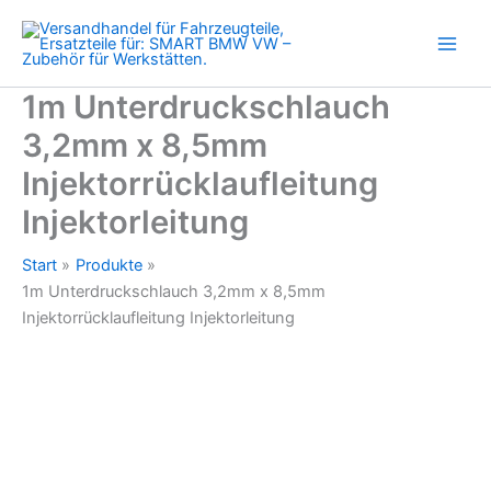
Injektorrücklaufleitung
Zum
Injektorleitung
Inhalt
Menge
springen
1m Unterdruckschlauch
3,2mm x 8,5mm
Injektorrücklaufleitung
Injektorleitung
Start
Produkte
1m Unterdruckschlauch 3,2mm x 8,5mm
Injektorrücklaufleitung Injektorleitung