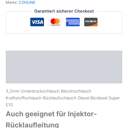
8,5mm
Marke:
COHLINE
Injektorrücklaufleitung
Garantiert sicherer Checkout
Injektorleitung
Menge
Beschreibung
Zusätzliche Informationen
Produktsicherheit
3,2mm Unterdruckschlauch Benzinschlauch
Kraftstoffschlauch Rücklaufschlauch Diesel Biodiesel Super
E10
Auch geeignet für Injektor-
Rücklaufleitung