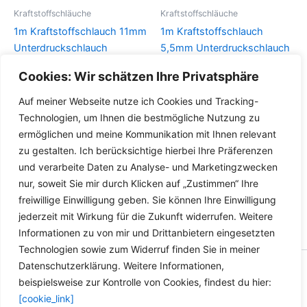
können
Kraftstoffschläuche
Kraftstoffschläuche
auf
1m Kraftstoffschlauch 11mm
1m Kraftstoffschlauch
der
Unterdruckschlauch
5,5mm Unterdruckschlauch
Produktseite
Rücklaufschlauch Diesel
Rücklaufschlauch Diesel
Cookies: Wir schätzen Ihre Privatsphäre
gewählt
Biodiesel Super E10
Biodiesel Super E10
werden
Auf meiner Webseite nutze ich Cookies und Tracking-
Details
Details
Technologien, um Ihnen die bestmögliche Nutzung zu
ermöglichen und meine Kommunikation mit Ihnen relevant
zu gestalten. Ich berücksichtige hierbei Ihre Präferenzen
und verarbeite Daten zu Analyse- und Marketingzwecken
nur, soweit Sie mir durch Klicken auf „Zustimmen“ Ihre
freiwillige Einwilligung geben. Sie können Ihre Einwilligung
jederzeit mit Wirkung für die Zukunft widerrufen. Weitere
Informationen zu von mir und Drittanbietern eingesetzten
Technologien sowie zum Widerruf finden Sie in meiner
Datenschutzerklärung. Weitere Informationen,
Copyright © 2026 Versandhandel für Fahrzeugteile, Ersatzteile
beispielsweise zur Kontrolle von Cookies, findest du hier:
für: SMART BMW VW - Zubehör für Werkstätten.
[cookie_link]