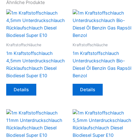
Ähnliche Produkte
Kraftstoffschläuche
Kraftstoffschläuche
1m Kraftstoffschlauch
1m Kraftstoffschlauch
4,5mm Unterdruckschlauch
Unterdruckschlauch Bio-
Rücklaufschlauch Diesel
Diesel Öl Benzin Gas Rapsöl
Biodiesel Super E10
Benzol
Dieses
Details
Details
Produkt
weist
mehrere
Varianten
auf.
Die
Optionen