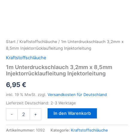
Start
/
Kraftstoffschläuche
/ 1m Unterdruckschlauch 3,2mm x
8,5mm Injektorrücklaufleitung Injektorleitung
Kraftstoffschläuche
1m Unterdruckschlauch 3,2mm x 8,5mm
Injektorrücklaufleitung Injektorleitung
6,95
€
inkl. 19 % MwSt.
zzgl.
Versandkosten für Deutschland
Lieferzeit Deutschland:
2-3 Werktage
1m
In den Warenkorb
-
+
Unterdruckschlauch
3,2mm
x
Artikelnummer:
1092
Kategorie:
Kraftstoffschläuche