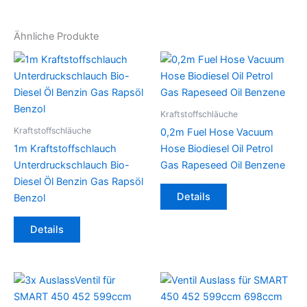
Ähnliche Produkte
Kraftstoffschläuche
Kraftstoffschläuche
0,2m Fuel Hose Vacuum
1m Kraftstoffschlauch
Hose Biodiesel Oil Petrol
Unterdruckschlauch Bio-
Gas Rapeseed Oil Benzene
Diesel Öl Benzin Gas Rapsöl
Dieses
Details
Benzol
Produkt
Dieses
weist
Details
Produkt
mehrere
weist
Varianten
mehrere
auf.
Varianten
Die
auf.
Optionen