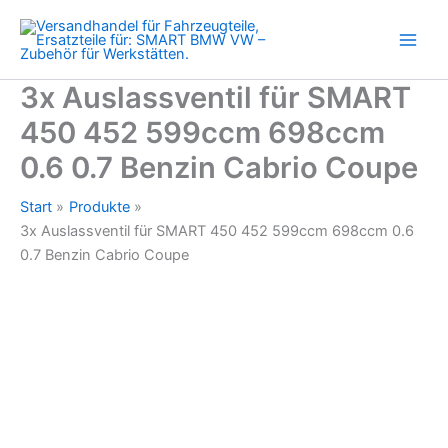
452
Zum
599ccm
Inhalt
698ccm
springen
0.6
0.7
3x Auslassventil für SMART
Benzin
450 452 599ccm 698ccm
Cabrio
Coupe
0.6 0.7 Benzin Cabrio Coupe
Menge
Start
Produkte
3x Auslassventil für SMART 450 452 599ccm 698ccm 0.6
0.7 Benzin Cabrio Coupe