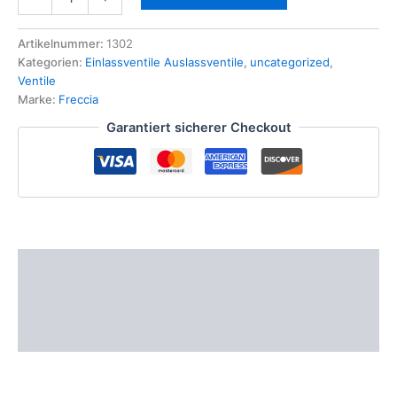
Auslassventil
für
SMART
Artikelnummer:
1302
450
Kategorien:
Einlassventile Auslassventile
,
uncategorized
,
452
Ventile
599ccm
Marke:
Freccia
698ccm
Garantiert sicherer Checkout
0.6
0.7
Benzin
Cabrio
Coupe
Menge
Beschreibung
Zusätzliche Informationen
Produktsicherheit