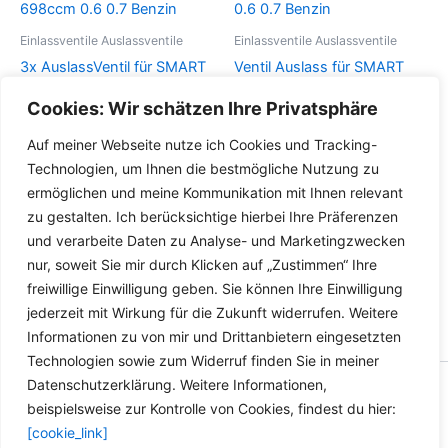
Die
können
Optionen
auf
Einlassventile Auslassventile
Einlassventile Auslassventile
können
der
3x AuslassVentil für SMART
Ventil Auslass für SMART
auf
Produktseite
450 452 599ccm 698ccm
450 452 599ccm 698ccm
Cookies: Wir schätzen Ihre Privatsphäre
der
gewählt
0.6 0.7 Benzin
0.6 0.7 Benzin
Produktseite
werden
Auf meiner Webseite nutze ich Cookies und Tracking-
gewählt
Details
Details
Technologien, um Ihnen die bestmögliche Nutzung zu
werden
ermöglichen und meine Kommunikation mit Ihnen relevant
zu gestalten. Ich berücksichtige hierbei Ihre Präferenzen
und verarbeite Daten zu Analyse- und Marketingzwecken
nur, soweit Sie mir durch Klicken auf „Zustimmen“ Ihre
freiwillige Einwilligung geben. Sie können Ihre Einwilligung
jederzeit mit Wirkung für die Zukunft widerrufen. Weitere
Informationen zu von mir und Drittanbietern eingesetzten
Technologien sowie zum Widerruf finden Sie in meiner
Datenschutzerklärung. Weitere Informationen,
Copyright © 2026 Versandhandel für Fahrzeugteile, Ersatzteile
beispielsweise zur Kontrolle von Cookies, findest du hier:
für: SMART BMW VW - Zubehör für Werkstätten.
[cookie_link]