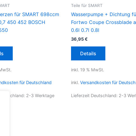
SMART
Teile für SMART
erzen für SMART 698ccm
Wasserpumpe + Dichtung f
0,7 450 452 BOSCH
Fortwo Coupe Crossblade a
550
0.6l 0.7l 0.8l
36,95
€
ls
Details
 MwSt.
inkl. 19 % MwSt.
ndkosten für Deutschland
inkl.
Versandkosten für Deutsch
 Deutschland:
2-3 Werktage
Lieferzeit Deutschland:
2-3 Wer