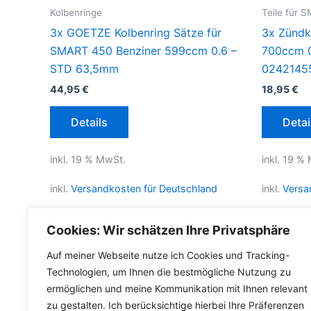
Kolbenringe
Teile für 
3x GOETZE Kolbenring Sätze für
3x Zündk
SMART 450 Benziner 599ccm 0.6 –
700ccm 
STD 63,5mm
0242145
44,95
€
18,95
€
Details
Detai
inkl. 19 % MwSt.
inkl. 19 %
inkl.
Versandkosten für Deutschland
inkl.
Versa
Lieferzeit Deutschland:
2-3 Werktage
Lieferzeit
Cookies: Wir schätzen Ihre Privatsphäre
Auf meiner Webseite nutze ich Cookies und Tracking-
Technologien, um Ihnen die bestmögliche Nutzung zu
ermöglichen und meine Kommunikation mit Ihnen relevant
zu gestalten. Ich berücksichtige hierbei Ihre Präferenzen