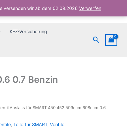
452
ubs versenden wir ab dem 02.09.2026
Verwerfen
599ccm
698ccm
0.6
0.7
KFZ-Versicherung
Benzin
Suchen
Menge
.6 0.7 Benzin
Ventil Auslass für SMART 450 452 599ccm 698ccm 0.6
entile
,
Teile für SMART
,
Ventile