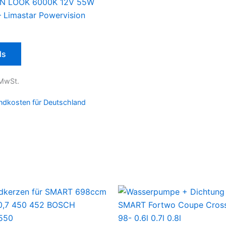
N LOOK 6000K 12V 55W
 Limastar Powervision
ls
 MwSt.
ndkosten für Deutschland