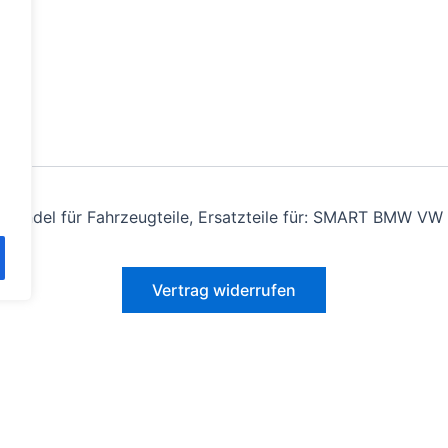
andel für Fahrzeugteile, Ersatzteile für: SMART BMW VW 
Vertrag widerrufen
Alle Preise inkl. der gesetzlichen MwSt.
estrichenen Preise entsprechen dem bisherigen Preis in diesem O