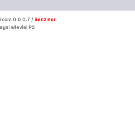
oduktsicherheit
Menge
8ccm 0.6 0.7 /
Benziner
egal wieviel PS