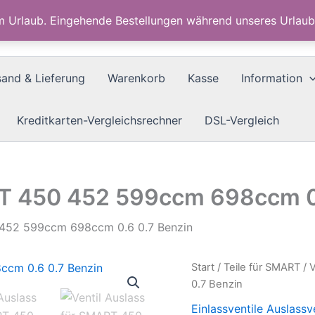
im Urlaub. Eingehende Bestellungen während unseres Urla
sand & Lieferung
Warenkorb
Kasse
Information
Kreditkarten-Vergleichsrechner
DSL-Vergleich
RT 450 452 599ccm 698ccm 0
0 452 599ccm 698ccm 0.6 0.7 Benzin
Start
/
Teile für SMART
/ 
0.7 Benzin
Einlassventile Auslassv