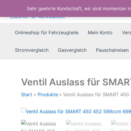
Zum
Sehr geehrte Kundschaft, wir sind momentan 
Inhalt
springen
Onlineshop für Fahrzeugteile
Mein Konto
Ver
Stromvergleich
Gasvergleich
Pauschalreisen
Ventil Auslass für SMA
Start
Produkte
Ventil Auslass für SMART 45