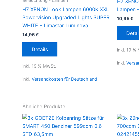
Beleuchtung - Lampen
H7 XENO
H7 XENON Look Lampen 6000K XXL
Lampen –
Powervision Upgraded Lights SUPER
10,95
€
WHITE – Limastar Luminova
Detai
14,95
€
Details
inkl. 19 %
inkl.
Versa
inkl. 19 % MwSt.
inkl.
Versandkosten für Deutschland
Ähnliche Produkte