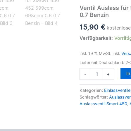
Ventil Auslass f
0.7 Benzin
15,90
€
kostenlose
Verfügbarkeit:
Vorräti
inkl. 19 % MwSt.
inkl.
Vers
Lieferzeit Deutschland:
2-
Ventil
I
-
+
Auslass
für
SMART
Kategorien:
Einlassventile
450
Schlagwörter:
Auslassvent
452
Auslassventil Smart 450
,
599ccm
698ccm
0.6
0.7
Benzin