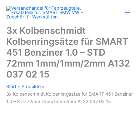
451
Zum
Benziner
Inhalt
1.0
springen
-
STD
3x Kolbenschmidt
72mm
Kolbenringsätze für SMART
1mm/1mm/2mm
A132
451 Benziner 1.0 – STD
037
02
72mm 1mm/1mm/2mm A132
15
Menge
037 02 15
Start
Produkte
3x Kolbenschmidt Kolbenringsätze für SMART 451 Benziner
1.0 – STD 72mm 1mm/1mm/2mm A132 037 02 15