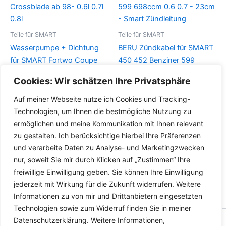
Teile für SMART
Teile für SMART
Wasserpumpe + Dichtung
BERU Zündkabel für SMART
für SMART Fortwo Coupe
450 452 Benziner 599
Crossblade ab 98- 0.6l 0.7l
698ccm 0.6 0.7 – 23cm –
Cookies: Wir schätzen Ihre Privatsphäre
0.8l
Smart Zündleitung
Auf meiner Webseite nutze ich Cookies und Tracking-
Details
Details
Technologien, um Ihnen die bestmögliche Nutzung zu
ermöglichen und meine Kommunikation mit Ihnen relevant
zu gestalten. Ich berücksichtige hierbei Ihre Präferenzen
und verarbeite Daten zu Analyse- und Marketingzwecken
nur, soweit Sie mir durch Klicken auf „Zustimmen“ Ihre
freiwillige Einwilligung geben. Sie können Ihre Einwilligung
jederzeit mit Wirkung für die Zukunft widerrufen. Weitere
Informationen zu von mir und Drittanbietern eingesetzten
Technologien sowie zum Widerruf finden Sie in meiner
Datenschutzerklärung. Weitere Informationen,
Copyright © 2026 Versandhandel für Fahrzeugteile, Ersatzteile