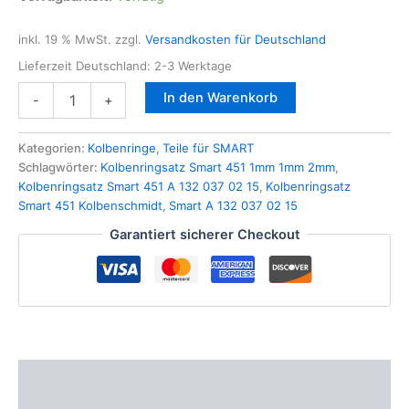
inkl. 19 % MwSt.
zzgl.
Versandkosten für Deutschland
Lieferzeit Deutschland:
2-3 Werktage
3x
In den Warenkorb
-
+
Kolbenschmidt
Kolbenringsätze
für
Kategorien:
Kolbenringe
,
Teile für SMART
SMART
Schlagwörter:
Kolbenringsatz Smart 451 1mm 1mm 2mm
,
451
Kolbenringsatz Smart 451 A 132 037 02 15
,
Kolbenringsatz
Benziner
Smart 451 Kolbenschmidt
,
Smart A 132 037 02 15
1.0
Garantiert sicherer Checkout
-
STD
72mm
1mm/1mm/2mm
A132
037
02
15
Beschreibung
Menge