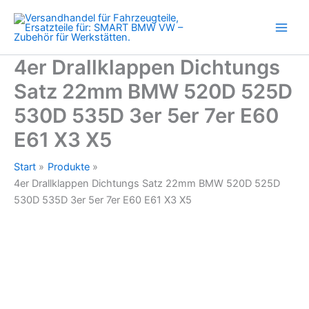
BMW
Zum
520D
Inhalt
525D
springen
530D
535D
4er Drallklappen Dichtungs
3er
Satz 22mm BMW 520D 525D
5er
7er
530D 535D 3er 5er 7er E60
E60
E61
E61 X3 X5
X3
X5
Start
Produkte
Menge
4er Drallklappen Dichtungs Satz 22mm BMW 520D 525D
530D 535D 3er 5er 7er E60 E61 X3 X5