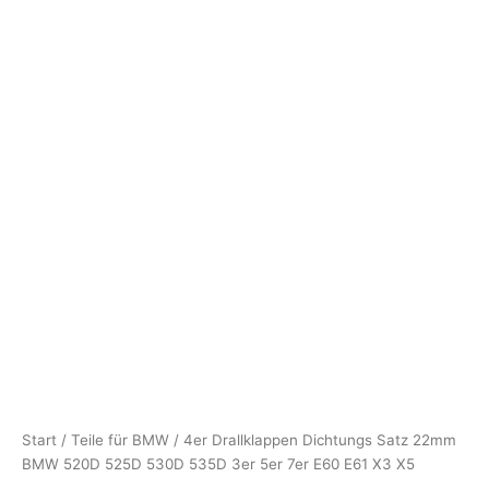
Start
/
Teile für BMW
/ 4er Drallklappen Dichtungs Satz 22mm
BMW 520D 525D 530D 535D 3er 5er 7er E60 E61 X3 X5