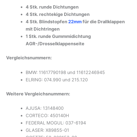
4 Stk. runde Dichtungen
4 Stk. rechtekige Dichtungen
4 Stk. Blindstopfen
22mm
für die Drallklappen
mit Dichtringen
1 Stk. runde Gummmidichtung
AGR-/Drosselklappenseite
Vergleichsnummern:
BMW: 11617790198 und 11612246945
ELRING: 074.990 und 215.120
Weitere Vergleichsnummern:
AJUSA: 13148400
CORTECO: 450140H
FEDERAL MOGUL: 037-6194
GLASER: X89855-01