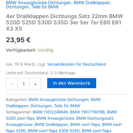
BMW Ansaugbrücke Dichtungen
,
BMW Drallklappen
,
Dichtungen
,
Teile für BMW
4er Drallklappen Dichtungs Satz 22mm BMW
520D 525D 530D 535D 3er 5er 7er E60 E61
X3 X5
23,95
€
Verfügbarkeit:
Vorrätig
inkl. 19 % MwSt.
zzgl.
Versandkosten für Deutschland
Lieferzeit Deutschland:
2-3 Werktage
4er
In den Warenkorb
-
+
Drallklappen
Dichtungs
Satz
Kategorien:
BMW Ansaugbrücke Dichtungen
,
BMW
22mm
Drallklappen
,
Dichtungen
,
Teile für BMW
BMW
Schlagwörter:
BMW 11612246945
,
BMW 11617790198
,
BMW
520D
520D swirl flips
,
BMW Ansaugbrücke
,
BMW Dichtungssatz
525D
Ansaugbrücke
,
BMW Drallklappen
,
BMW swirl flaps
,
BMW swirl
530D
flaps 520D
,
BMW swirl flaps 530D 525D
,
BMW swirl flaps