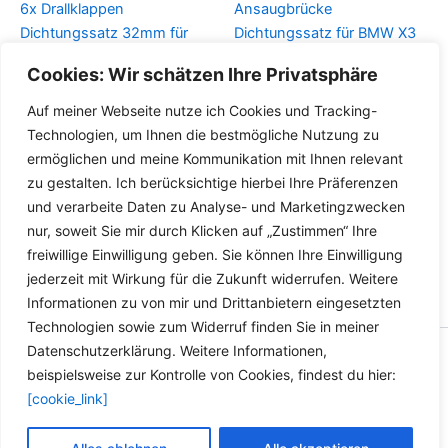
6x Drallklappen
Ansaugbrücke
Dichtungssatz 32mm für
Dichtungssatz für BMW X3
BMW 3er 5er 7er E60 E61
X5 M57 3er 5er 7er BMW
Cookies: Wir schätzen Ihre Privatsphäre
E87 X3 X5 M57 M57N
11617790198 11612246945
Auf meiner Webseite nutze ich Cookies und Tracking-
Details
Details
Technologien, um Ihnen die bestmögliche Nutzung zu
ermöglichen und meine Kommunikation mit Ihnen relevant
zu gestalten. Ich berücksichtige hierbei Ihre Präferenzen
und verarbeite Daten zu Analyse- und Marketingzwecken
nur, soweit Sie mir durch Klicken auf „Zustimmen“ Ihre
freiwillige Einwilligung geben. Sie können Ihre Einwilligung
jederzeit mit Wirkung für die Zukunft widerrufen. Weitere
Informationen zu von mir und Drittanbietern eingesetzten
Technologien sowie zum Widerruf finden Sie in meiner
Datenschutzerklärung. Weitere Informationen,
Copyright © 2026 Versandhandel für Fahrzeugteile, Ersatzteile
beispielsweise zur Kontrolle von Cookies, findest du hier:
für: SMART BMW VW - Zubehör für Werkstätten.
[cookie_link]
Vertrag widerrufen