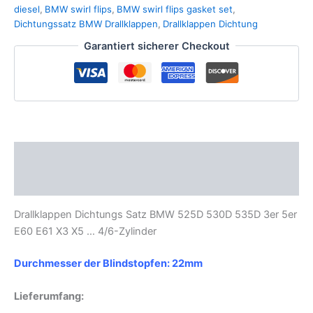
535D
diesel
,
BMW swirl flips
,
BMW swirl flips gasket set
,
3er
Dichtungssatz BMW Drallklappen
,
Drallklappen Dichtung
5er
7er
Garantiert sicherer Checkout
E60
E61
X3
X5
Menge
Beschreibung
Zusätzliche Informationen
Drallklappen Dichtungs Satz BMW 525D 530D 535D 3er 5er
E60 E61 X3 X5 … 4/6-Zylinder
Durchmesser der Blindstopfen: 22mm
Lieferumfang: