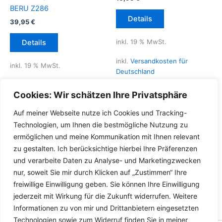
BERU Z286
Details
39,95
€
inkl. 19 % MwSt.
Details
inkl.
Versandkosten für
inkl. 19 % MwSt.
Deutschland
inkl.
Versandkosten für
Lieferzeit Deutschland:
2-3
Cookies: Wir schätzen Ihre Privatsphäre
Deutschland
Werktage
Auf meiner Webseite nutze ich Cookies und Tracking-
Lieferzeit Deutschland:
2-3
Technologien, um Ihnen die bestmögliche Nutzung zu
Werktage
ermöglichen und meine Kommunikation mit Ihnen relevant
zu gestalten. Ich berücksichtige hierbei Ihre Präferenzen
und verarbeite Daten zu Analyse- und Marketingzwecken
nur, soweit Sie mir durch Klicken auf „Zustimmen“ Ihre
freiwillige Einwilligung geben. Sie können Ihre Einwilligung
jederzeit mit Wirkung für die Zukunft widerrufen. Weitere
Informationen zu von mir und Drittanbietern eingesetzten
Technologien sowie zum Widerruf finden Sie in meiner