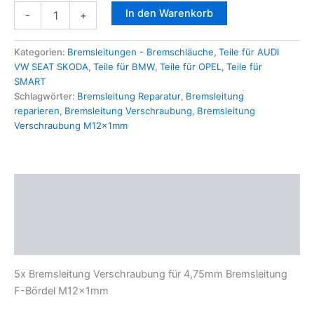
5x
In den Warenkorb
-
+
Bremsleitung
Verschraubung
für
Kategorien:
Bremsleitungen - Bremschläuche
,
Teile für AUDI
4,75mm
VW SEAT SKODA
,
Teile für BMW
,
Teile für OPEL
,
Teile für
Bremsleitung
SMART
F-
Schlagwörter:
Bremsleitung Reparatur
,
Bremsleitung
Bördel
reparieren
,
Bremsleitung Verschraubung
,
Bremsleitung
M12x1mm
Verschraubung M12x1mm
Menge
Beschreibung
Zusätzliche Informationen
Produktsicherheit
5x Bremsleitung Verschraubung für 4,75mm Bremsleitung
F-Bördel M12x1mm