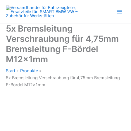
Bremsleitung
Zum
F-
Inhalt
Bördel
springen
M12x1mm
Menge
5x Bremsleitung
Verschraubung für 4,75mm
Bremsleitung F-Bördel
M12x1mm
Start
Produkte
5x Bremsleitung Verschraubung für 4,75mm Bremsleitung
F-Bördel M12x1mm