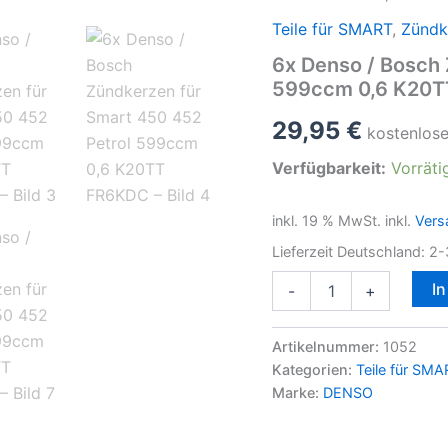
Teile für SMART
,
Zündk
6x Denso / Bosch 
599ccm 0,6 K20
29,95
€
kostenlos
Verfügbarkeit:
Vorräti
inkl. 19 % MwSt.
inkl.
Vers
Lieferzeit Deutschland:
2-
6x
I
-
+
Denso
/
Bosch
Artikelnummer:
1052
Zündkerzen
Kategorien:
Teile für SMA
für
Marke:
DENSO
Smart
450
452