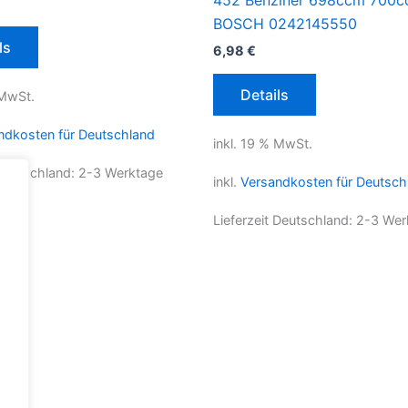
452 Benziner 698ccm 700
BOSCH 0242145550
ls
6,98
€
Details
 MwSt.
ndkosten für Deutschland
inkl. 19 % MwSt.
 Deutschland:
2-3 Werktage
inkl.
Versandkosten für Deutsch
Lieferzeit Deutschland:
2-3 Wer