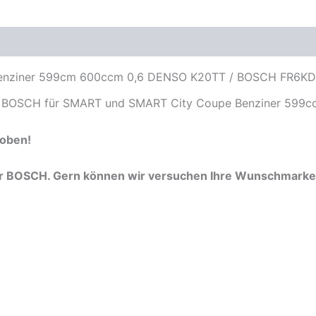
Petrol
599ccm
0,6
oduktsicherheit
K20TT
FR6KDC
nziner 599cm 600ccm 0,6 DENSO K20TT / BOSCH FR6KDC 
Menge
o. BOSCH für SMART und SMART City Coupe Benziner 599c
 oben!
er BOSCH. Gern können wir versuchen Ihre Wunschmarke 