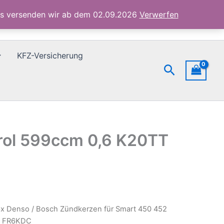
Smart
ubs versenden wir ab dem 02.09.2026
Verwerfen
450
452
Petrol
599ccm
KFZ-Versicherung
0,6
Suchen
K20TT
FR6KDC
Menge
trol 599ccm 0,6 K20TT
6x Denso / Bosch Zündkerzen für Smart 450 452
T FR6KDC