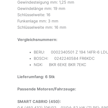
Gewindesteigung mm: 1,25 mm
Gewindelänge mm: 19 mm
Schlüsselweite: 16
Funkenlage mm: 3 mm
Schlüsselweite mm: 16 mm
Vergleichsnummern:
BERU: 0002340501 Z 194 14FR-6 LD
BOSCH: 0242240584 FR6KDC
NGK: BKR 6EKE BKR 7EKC
Lieferumfang: 6 Stk
Passende Motoren/Fahrzeuge:
SMART CABRIO (450):
0.6 (450.432) [06/02 .. 01/04; 52 kW (71 PS); 5