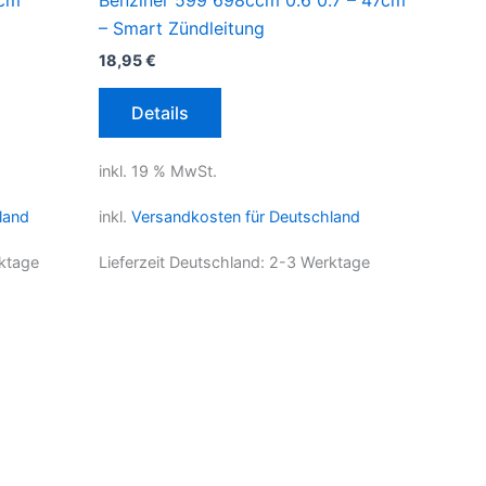
ccm
Benziner 599 698ccm 0.6 0.7 – 47cm
– Smart Zündleitung
18,95
€
Details
inkl. 19 % MwSt.
land
inkl.
Versandkosten für Deutschland
ktage
Lieferzeit Deutschland:
2-3 Werktage