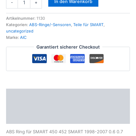
In den Warenkorb
-
+
Ring
für
SMART
Artikelnummer:
1130
450
Kategorien:
ABS-Ringe/-Sensoren
,
Teile für SMART
,
452
uncategorized
0.6
Marke:
AIC
0.7
Garantiert sicherer Checkout
0.8
SMART
Benzin
Diesel
Coupe
Fortwo
bis
2007
Beschreibung
Menge
Zusätzliche Informationen
Produktsicherheit
ABS Ring für SMART 450 452 SMART 1998-2007 0.6 0.7