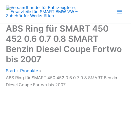
452
Zum
0.6
Inhalt
0.7
springen
0.8
SMART
ABS Ring für SMART 450
Benzin
452 0.6 0.7 0.8 SMART
Diesel
Coupe
Benzin Diesel Coupe Fortwo
Fortwo
bis
bis 2007
2007
Menge
Start
Produkte
ABS Ring für SMART 450 452 0.6 0.7 0.8 SMART Benzin
Diesel Coupe Fortwo bis 2007