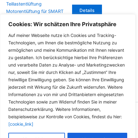
Teillastentlüftung
Details
Motorentlüftung für SMART
450 452 – 1998-2007 0.6l
Cookies: Wir schätzen Ihre Privatsphäre
0.7l
Auf meiner Webseite nutze ich Cookies und Tracking-
Details
Technologien, um Ihnen die bestmögliche Nutzung zu
ermöglichen und meine Kommunikation mit Ihnen relevant
zu gestalten. Ich berücksichtige hierbei Ihre Präferenzen
und verarbeite Daten zu Analyse- und Marketingzwecken
nur, soweit Sie mir durch Klicken auf „Zustimmen“ Ihre
freiwillige Einwilligung geben. Sie können Ihre Einwilligung
jederzeit mit Wirkung für die Zukunft widerrufen. Weitere
Informationen zu von mir und Drittanbietern eingesetzten
Technologien sowie zum Widerruf finden Sie in meiner
Datenschutzerklärung. Weitere Informationen,
Copyright © 2026 Versandhandel für Fahrzeugteile, Ersatzteile
beispielsweise zur Kontrolle von Cookies, findest du hier:
für: SMART BMW VW - Zubehör für Werkstätten.
[cookie_link]