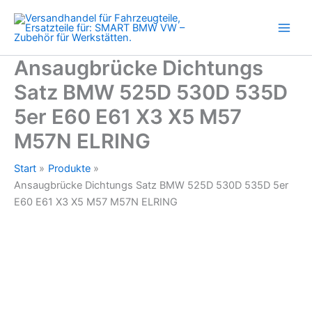
530D
Zum
535D
Inhalt
5er
springen
E60
E61
Ansaugbrücke Dichtungs
X3
Satz BMW 525D 530D 535D
X5
M57
5er E60 E61 X3 X5 M57
M57N
ELRING
M57N ELRING
Menge
Start
Produkte
Ansaugbrücke Dichtungs Satz BMW 525D 530D 535D 5er
E60 E61 X3 X5 M57 M57N ELRING