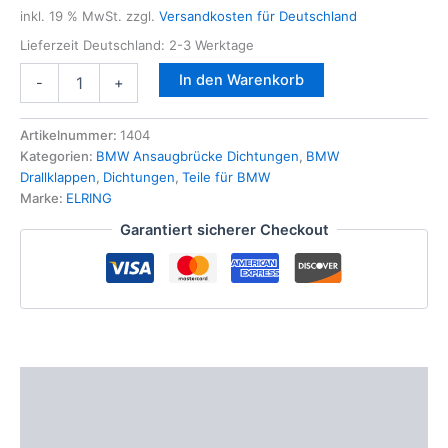
inkl. 19 % MwSt.
zzgl.
Versandkosten für Deutschland
Lieferzeit Deutschland:
2-3 Werktage
Ansaugbrücke
In den Warenkorb
-
+
Dichtungs
Satz
BMW
Artikelnummer:
1404
525D
Kategorien:
BMW Ansaugbrücke Dichtungen
,
BMW
530D
Drallklappen
,
Dichtungen
,
Teile für BMW
535D
Marke:
ELRING
5er
Garantiert sicherer Checkout
E60
E61
X3
X5
M57
M57N
ELRING
Menge
Beschreibung
Zusätzliche Informationen