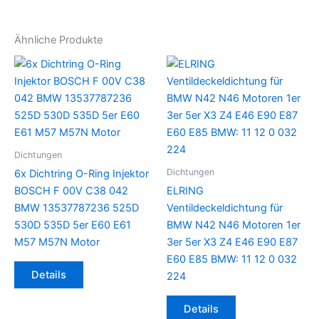
Ähnliche Produkte
Dichtungen
Dichtungen
6x Dichtring O-Ring Injektor
BOSCH F 00V C38 042
ELRING
BMW 13537787236 525D
Ventildeckeldichtung für
530D 535D 5er E60 E61
BMW N42 N46 Motoren 1er
M57 M57N Motor
3er 5er X3 Z4 E46 E90 E87
E60 E85 BMW: 11 12 0 032
Details
224
Details