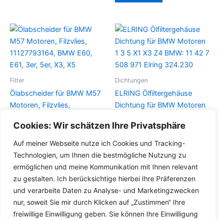
Filter
Dichtungen
Ölabscheider für BMW M57
ELRING Ölfiltergehäuse
Motoren, Filzvlies,
Dichtung für BMW Motoren
11127793164, BMW E60,
1 3 5 X1 X3 Z4 BMW: 11 42 7
Cookies: Wir schätzen Ihre Privatsphäre
E61, 3er, 5er, X3, X5
508 971 Elring 324.230
Auf meiner Webseite nutze ich Cookies und Tracking-
Details
Details
Technologien, um Ihnen die bestmögliche Nutzung zu
ermöglichen und meine Kommunikation mit Ihnen relevant
zu gestalten. Ich berücksichtige hierbei Ihre Präferenzen
und verarbeite Daten zu Analyse- und Marketingzwecken
nur, soweit Sie mir durch Klicken auf „Zustimmen“ Ihre
freiwillige Einwilligung geben. Sie können Ihre Einwilligung