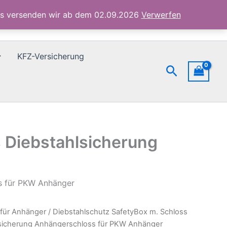
Anhängerschloss
ubs versenden wir ab dem 02.09.2026
Verwerfen
für
PKW
Anhänger
Menge
KFZ-Versicherung
Suchen
 Diebstahlsicherung
ss für PKW Anhänger
 für Anhänger
/ Diebstahlschutz SafetyBox m. Schloss
sicherung Anhängerschloss für PKW Anhänger