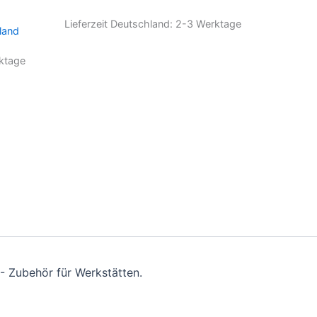
auf.
Die
Lieferzeit Deutschland:
2-3 Werktage
land
Optionen
können
ktage
auf
der
Produktseite
gewählt
werden
- Zubehör für Werkstätten.