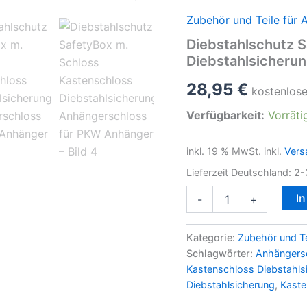
Zubehör und Teile für 
Diebstahlschutz 
Diebstahlsicheru
28,95
€
kostenlos
Verfügbarkeit:
Vorräti
inkl. 19 % MwSt.
inkl.
Vers
Lieferzeit Deutschland:
2-
Diebstahlschutz
I
-
+
SafetyBox
m.
Schloss
Kategorie:
Zubehör und Te
Kastenschloss
Schlagwörter:
Anhängers
Diebstahlsicherung
Kastenschloss Diebstahl
Anhängerschloss
Diebstahlsicherung
,
Kaste
für
PKW