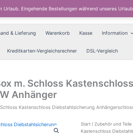
im Urlaub. Eingehende Bestellungen während unseres Urla
sand & Lieferung
Warenkorb
Kasse
Information
Kreditkarten-Vergleichsrechner
DSL-Vergleich
Box m. Schloss Kastenschloss
KW Anhänger
 Schloss Kastenschloss Diebstahlsicherung Anhängerschlo
Start
/
Zubehör und Teile
Kastenschloss Diebstahl