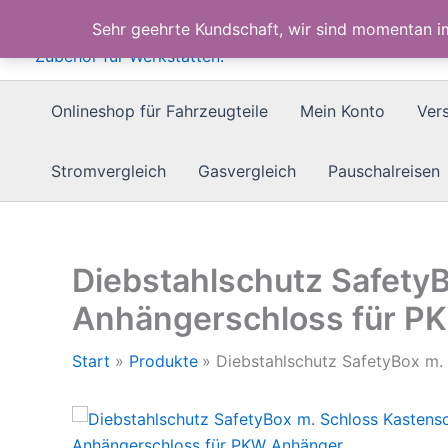
Zum
Sehr geehrte Kundschaft, wir sind momentan 
Inhalt
springen
Onlineshop für Fahrzeugteile
Mein Konto
Ver
Stromvergleich
Gasvergleich
Pauschalreisen
Diebstahlschutz Safety
Anhängerschloss für P
Start
Produkte
Diebstahlschutz SafetyBox m.