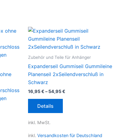
Zubehör und Teile für Anhänger
Expanderseil Gummiseil Gummileine
 ohne
Planenseil 2xSeilendverschluß in
Schwarz
rschloss
16,95
€
–
54,95
€
gen
Dieses
Details
Produkt
weist
inkl. MwSt.
mehrere
Varianten
inkl.
Versandkosten für Deutschland