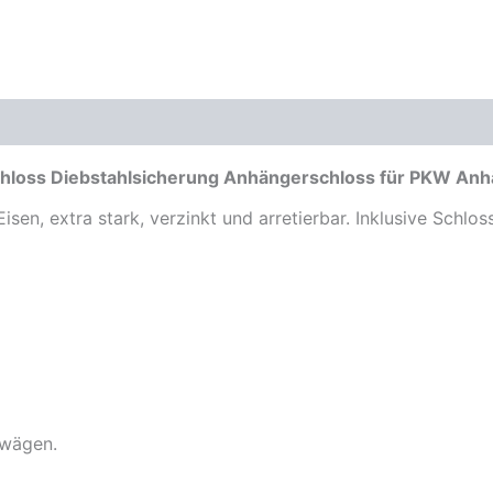
Anhänger
Menge
chloss Diebstahlsicherung Anhängerschloss für PKW An
en, extra stark, verzinkt und arretierbar. Inklusive Schlos
nwägen.