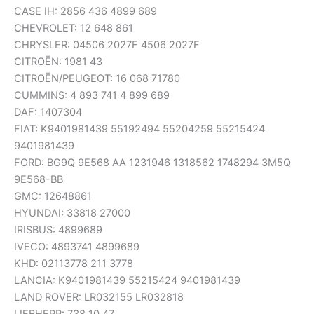
CASE IH: 2856 436 4899 689
CHEVROLET: 12 648 861
CHRYSLER: 04506 2027F 4506 2027F
CITROËN: 1981 43
CITROËN/PEUGEOT: 16 068 71780
CUMMINS: 4 893 741 4 899 689
DAF: 1407304
FIAT: K9401981439 55192494 55204259 55215424
9401981439
FORD: BG9Q 9E568 AA 1231946 1318562 1748294 3M5Q
9E568-BB
GMC: 12648861
HYUNDAI: 33818 27000
IRISBUS: 4899689
IVECO: 4893741 4899689
KHD: 02113778 211 3778
LANCIA: K9401981439 55215424 9401981439
LAND ROVER: LR032155 LR032818