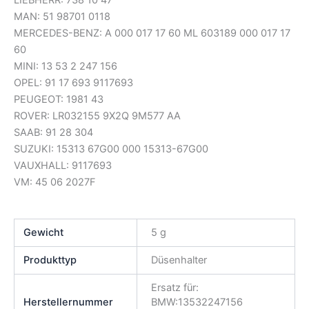
LIEBHERR: 738 10 47
MAN: 51 98701 0118
MERCEDES-BENZ: A 000 017 17 60 ML 603189 000 017 17
60
MINI: 13 53 2 247 156
OPEL: 91 17 693 9117693
PEUGEOT: 1981 43
ROVER: LR032155 9X2Q 9M577 AA
SAAB: 91 28 304
SUZUKI: 15313 67G00 000 15313-67G00
VAUXHALL: 9117693
VM: 45 06 2027F
Gewicht
5 g
Produkttyp
Düsenhalter
Ersatz für:
Herstellernummer
BMW:13532247156