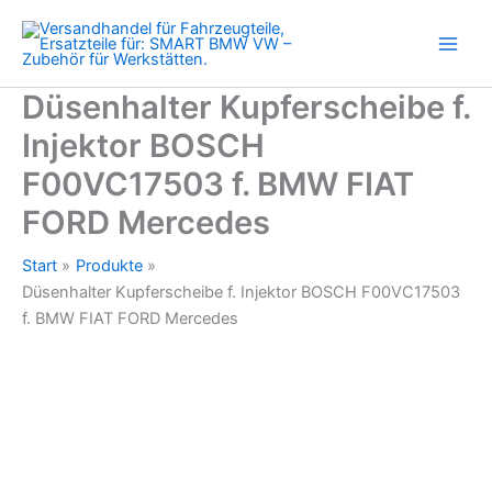
F00VC17503
Zum
f.
Inhalt
BMW
springen
FIAT
FORD
Düsenhalter Kupferscheibe f.
Mercedes
Injektor BOSCH
Menge
F00VC17503 f. BMW FIAT
FORD Mercedes
Start
Produkte
Düsenhalter Kupferscheibe f. Injektor BOSCH F00VC17503
f. BMW FIAT FORD Mercedes