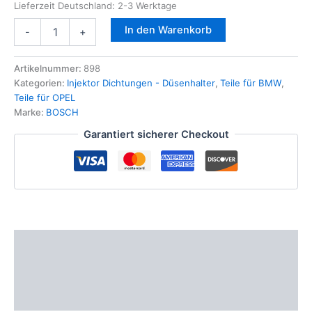
Lieferzeit Deutschland:
2-3 Werktage
Düsenhalter
In den Warenkorb
-
+
Kupferscheibe
f.
Injektor
Artikelnummer:
898
BOSCH
Kategorien:
Injektor Dichtungen - Düsenhalter
,
Teile für BMW
,
F00VC17503
Teile für OPEL
f.
Marke:
BOSCH
BMW
Garantiert sicherer Checkout
FIAT
FORD
Mercedes
Menge
Beschreibung
Zusätzliche Informationen
Produktsicherheit