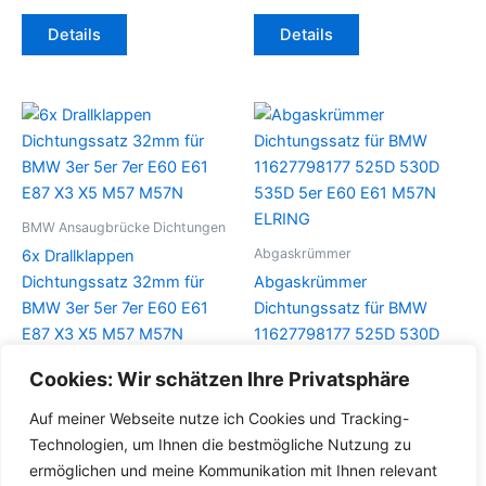
Details
Details
BMW Ansaugbrücke Dichtungen
Abgaskrümmer
6x Drallklappen
Dichtungssatz 32mm für
Abgaskrümmer
BMW 3er 5er 7er E60 E61
Dichtungssatz für BMW
E87 X3 X5 M57 M57N
11627798177 525D 530D
535D 5er E60 E61 M57N
Cookies: Wir schätzen Ihre Privatsphäre
Details
ELRING
Auf meiner Webseite nutze ich Cookies und Tracking-
Details
Technologien, um Ihnen die bestmögliche Nutzung zu
ermöglichen und meine Kommunikation mit Ihnen relevant