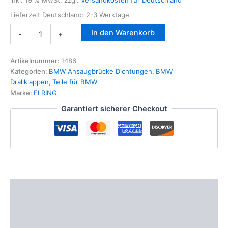
inkl. 19 % MwSt.
zzgl.
Versandkosten für Deutschland
Lieferzeit Deutschland:
2-3 Werktage
ELRING
In den Warenkorb
-
+
Ansaugbrücke
Dichtungs
Satz
Artikelnummer:
1486
BMW
Kategorien:
BMW Ansaugbrücke Dichtungen
,
BMW
M57
Drallklappen
,
Teile für BMW
Motor-
Marke:
ELRING
25d
Garantiert sicherer Checkout
-30d
-35d
E39
E60
E83
X3
X5
Menge
Beschreibung
Zusätzliche Informationen
Produktsicherheit