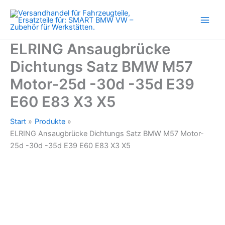
M57
Zum
Motor-
Inhalt
25d
springen
-30d
-35d
ELRING Ansaugbrücke
E39
Dichtungs Satz BMW M57
E60
E83
Motor-25d -30d -35d E39
X3
X5
E60 E83 X3 X5
Menge
Start
Produkte
ELRING Ansaugbrücke Dichtungs Satz BMW M57 Motor-
25d -30d -35d E39 E60 E83 X3 X5