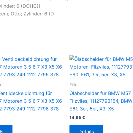
linder: 6 (DOHC)]
m; Otto; Zylinder: 6 (D
n
Filter
entildeckeldichtung für
Ölabscheider für BMW M57 
Motoren 3 5 6 7 X3 X5 X6
Filzvlies, 11127793164, BMW
2 7793 249 1112 7796 378
E61, 3er, 5er, X3, X5
14,95
€
ls
Details