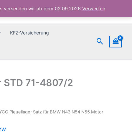
N43
ubs versenden wir ab dem 02.09.2026
Verwerfen
N54
N55
Motor
STD
KFZ-Versicherung
71-
Suchen
4807/2
Menge
r STD 71-4807/2
YCO Pleuellager Satz für BMW N43 N54 N55 Motor
BMW