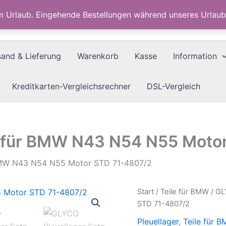
im Urlaub. Eingehende Bestellungen während unseres Urla
sand & Lieferung
Warenkorb
Kasse
Information
Kreditkarten-Vergleichsrechner
DSL-Vergleich
z für BMW N43 N54 N55 Moto
 BMW N43 N54 N55 Motor STD 71-4807/2
Start
/
Teile für BMW
/ GL
STD 71-4807/2
Pleuellager
,
Teile für 