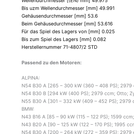
Wellendurchmesser [(EN) mm] 49.975
Bis uzm Wellendurchmesser [mm] 49.991
Gehäusendurchmesser [mm] 53.6
Beim Gehäusedurchmesser [mm] 53.616
Für das Spiel des Lagers von [mm] 0.025
Bis zum Spiel des Lagers [mm] 0.082
Herstellernummer 71-4807/2 STD
Passend zu den Motoren:
ALPINA:
N54 B30 A [265 – 300 kW (360 – 408 PS); 2979 c
N54 B30 B [294 kW (400 PS); 2979 ccm; Otto; Zy
N55 B30 A [301 – 332 kW (409 – 452 PS); 2979 c
BMW:
N43 B16 A [85 – 90 kW (115 – 122 PS); 1599 ccm;
N43 B20 A [90 – 125 kW (122 – 170 PS); 1995 ccm
N54 B30 A [200 – 264 kW (272 – 359 PS); 2979 c