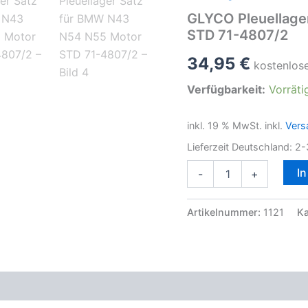
GLYCO Pleuellage
STD 71-4807/2
34,95
€
kostenlos
Verfügbarkeit:
Vorräti
inkl. 19 % MwSt.
inkl.
Vers
Lieferzeit Deutschland:
2-
GLYCO
I
-
+
Pleuellager
Satz
für
Artikelnummer:
1121
Ka
BMW
N43
N54
N55
Motor
oduktsicherheit
STD
71-