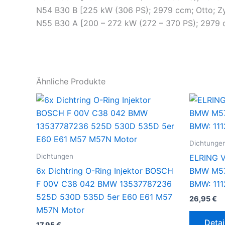
N54 B30 B [225 kW (306 PS); 2979 ccm; Otto; Zy
N55 B30 A [200 – 272 kW (272 – 370 PS); 2979 cc
Ähnliche Produkte
Dichtunge
Dichtungen
ELRING V
6x Dichtring O-Ring Injektor BOSCH
BMW M57 
F 00V C38 042 BMW 13537787236
BMW: 111
525D 530D 535D 5er E60 E61 M57
26,95
€
M57N Motor
Detai
17,95
€