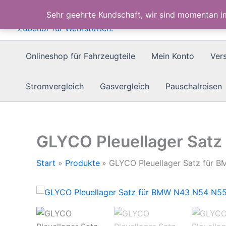
Zum
Sehr geehrte Kundschaft, wir sind momentan 
Inhalt
springen
Onlineshop für Fahrzeugteile
Mein Konto
Ver
Stromvergleich
Gasvergleich
Pauschalreisen
GLYCO Pleuellager Sat
Start
Produkte
GLYCO Pleuellager Satz für