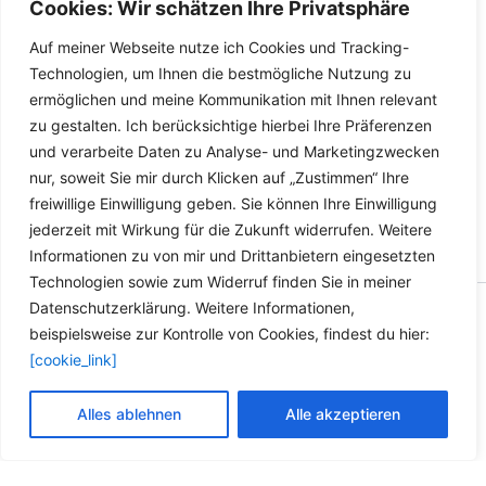
Cookies: Wir schätzen Ihre Privatsphäre
Details
WHITE – Limastar
Auf meiner Webseite nutze ich Cookies und Tracking-
Details
Technologien, um Ihnen die bestmögliche Nutzung zu
ermöglichen und meine Kommunikation mit Ihnen relevant
zu gestalten. Ich berücksichtige hierbei Ihre Präferenzen
und verarbeite Daten zu Analyse- und Marketingzwecken
nur, soweit Sie mir durch Klicken auf „Zustimmen“ Ihre
freiwillige Einwilligung geben. Sie können Ihre Einwilligung
jederzeit mit Wirkung für die Zukunft widerrufen. Weitere
Informationen zu von mir und Drittanbietern eingesetzten
Technologien sowie zum Widerruf finden Sie in meiner
Datenschutzerklärung. Weitere Informationen,
Copyright © 2026 Versandhandel für Fahrzeugteile, Ersatzteile
beispielsweise zur Kontrolle von Cookies, findest du hier:
für: SMART BMW VW - Zubehör für Werkstätten.
[cookie_link]
Vertrag widerrufen
Alles ablehnen
Alle akzeptieren
Alle Preise inkl. der gesetzlichen MwSt.