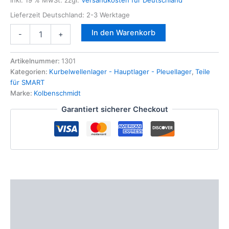
inkl. 19 % MwSt.
zzgl.
Versandkosten für Deutschland
Lieferzeit Deutschland:
2-3 Werktage
Hauptlagerschalen
In den Warenkorb
-
+
STD
Kolbenschmidt
77697600
Artikelnummer:
1301
für
Kategorien:
Kurbelwellenlager - Hauptlager - Pleuellager
,
Teile
SMART
für SMART
599ccm
Marke:
Kolbenschmidt
698
Garantiert sicherer Checkout
0.6
0.7
Fortwo
Menge
Beschreibung
Zusätzliche Informationen
Produktsicherheit