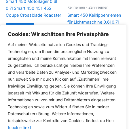
Smart 450 Motorlager 0.6l
Keilriemen - Zahnriemen
0.7l Smart 450 451 452
Coupe Crossblade Roadster
Smart 450 Keilrippenriemen
für Lichtmaschine 0.6l 0.7l
Details
Smart 450 452 Coupe
Cookies: Wir schätzen Ihre Privatsphäre
Crossblade Roadster
Auf meiner Webseite nutze ich Cookies und Tracking-
Details
Technologien, um Ihnen die bestmögliche Nutzung zu
ermöglichen und meine Kommunikation mit Ihnen relevant
zu gestalten. Ich berücksichtige hierbei Ihre Präferenzen
und verarbeite Daten zu Analyse- und Marketingzwecken
nur, soweit Sie mir durch Klicken auf „Zustimmen“ Ihre
freiwillige Einwilligung geben. Sie können Ihre Einwilligung
jederzeit mit Wirkung für die Zukunft widerrufen. Weitere
Informationen zu von mir und Drittanbietern eingesetzten
Technologien sowie zum Widerruf finden Sie in meiner
Datenschutzerklärung. Weitere Informationen,
Copyright © 2026 Versandhandel für Fahrzeugteile, Ersatzteile
beispielsweise zur Kontrolle von Cookies, findest du hier:
für: SMART BMW VW - Zubehör für Werkstätten.
[cookie_link]