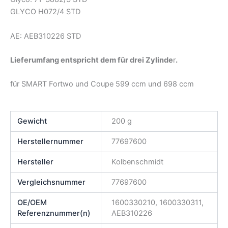
GLYCO H072/4 STD
AE: AEB310226 STD
Lieferumfang entspricht dem für drei Zylinde
r
.
für SMART Fortwo und Coupe 599 ccm und 698 ccm
Gewicht
200 g
Herstellernummer
77697600
Hersteller
Kolbenschmidt
Vergleichsnummer
77697600
OE/OEM
1600330210, 1600330311,
Referenznummer(n)
AEB310226