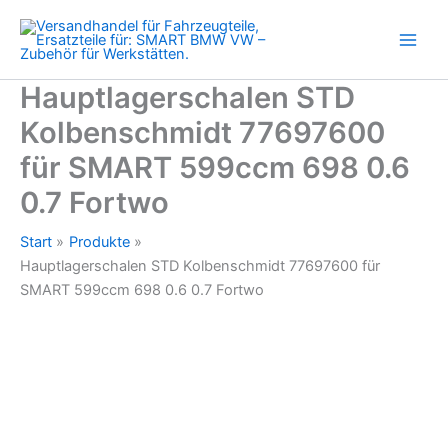
SMART
Zum
599ccm
Inhalt
698
springen
0.6
0.7
Hauptlagerschalen STD
Fortwo
Kolbenschmidt 77697600
Menge
für SMART 599ccm 698 0.6
0.7 Fortwo
Start
Produkte
Hauptlagerschalen STD Kolbenschmidt 77697600 für
SMART 599ccm 698 0.6 0.7 Fortwo