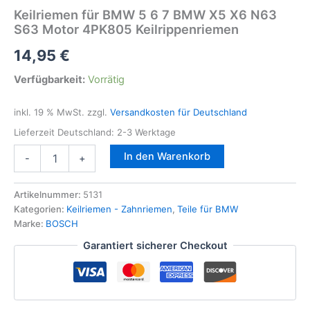
Keilriemen für BMW 5 6 7 BMW X5 X6 N63
S63 Motor 4PK805 Keilrippenriemen
14,95
€
Verfügbarkeit:
Vorrätig
inkl. 19 % MwSt.
zzgl.
Versandkosten für Deutschland
Lieferzeit Deutschland:
2-3 Werktage
Keilriemen
In den Warenkorb
-
+
für
BMW
5
Artikelnummer:
5131
6
Kategorien:
Keilriemen - Zahnriemen
,
Teile für BMW
7
Marke:
BOSCH
BMW
Garantiert sicherer Checkout
X5
X6
N63
S63
Motor