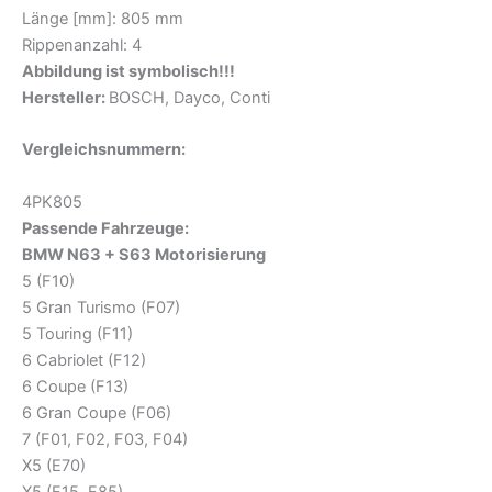
Länge [mm]: 805 mm
Rippenanzahl: 4
Abbildung ist symbolisch!!!
Hersteller:
BOSCH, Dayco, Conti
Vergleichs
nummern:
4PK805
Passende Fahrzeuge:
BMW N63 + S63 Motorisierung
5 (F10)
5 Gran Turismo (F07)
5 Touring (F11)
6 Cabriolet (F12)
6 Coupe (F13)
6 Gran Coupe (F06)
7 (F01, F02, F03, F04)
X5 (E70)
X5 (F15, F85)