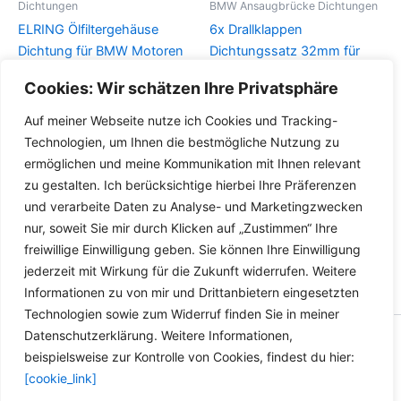
Dichtungen
BMW Ansaugbrücke Dichtungen
ELRING Ölfiltergehäuse
6x Drallklappen
Dichtung für BMW Motoren
Dichtungssatz 32mm für
1 3 5 X1 X3 Z4 BMW: 11 42 7
BMW 3er 5er 7er E60 E61
Cookies: Wir schätzen Ihre Privatsphäre
508 971 Elring 324.230
E87 X3 X5 M57 M57N
Auf meiner Webseite nutze ich Cookies und Tracking-
Details
Details
Technologien, um Ihnen die bestmögliche Nutzung zu
ermöglichen und meine Kommunikation mit Ihnen relevant
zu gestalten. Ich berücksichtige hierbei Ihre Präferenzen
und verarbeite Daten zu Analyse- und Marketingzwecken
nur, soweit Sie mir durch Klicken auf „Zustimmen“ Ihre
freiwillige Einwilligung geben. Sie können Ihre Einwilligung
jederzeit mit Wirkung für die Zukunft widerrufen. Weitere
Informationen zu von mir und Drittanbietern eingesetzten
Technologien sowie zum Widerruf finden Sie in meiner
Datenschutzerklärung. Weitere Informationen,
Copyright © 2026 Versandhandel für Fahrzeugteile, Ersatzteile
beispielsweise zur Kontrolle von Cookies, findest du hier:
für: SMART BMW VW - Zubehör für Werkstätten.
[cookie_link]