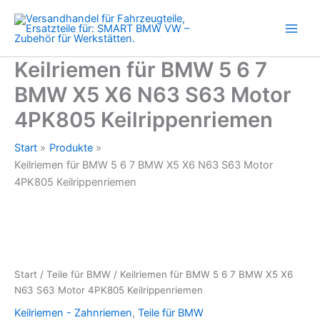
7
Zum
BMW
Inhalt
X5
springen
X6
N63
Keilriemen für BMW 5 6 7
S63
BMW X5 X6 N63 S63 Motor
Motor
4PK805
4PK805 Keilrippenriemen
Keilrippenriemen
Menge
Start
Produkte
Keilriemen für BMW 5 6 7 BMW X5 X6 N63 S63 Motor
4PK805 Keilrippenriemen
Start
/
Teile für BMW
/ Keilriemen für BMW 5 6 7 BMW X5 X6
N63 S63 Motor 4PK805 Keilrippenriemen
Keilriemen - Zahnriemen
,
Teile für BMW