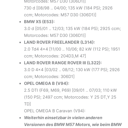
Motorcodes: M57 D30 (306D1)]
730 d [08/98 .. 04/00; 135 kW (184 PS); 2926
ccm; Motorcodes: M57 D30 (306D1)]
BMW X5 (E53):
3.0 d [05/01 .. 12/03; 135 kW (184 PS); 2925 ccm;
Motorcodes: M57 D30 (306D1)]
LAND ROVER FREELANDER (L314):
2.0 Td4 4×4 [11/00 .. 10/06; 82 kW (112 PS); 1951
ccm; Motorcodes: 204D3,M 47]
LAND ROVER RANGE ROVER III (L322):
3.0 D 4×4 [03/02 .. 08/12; 130 kW (177 PS); 2926
ccm; Motorcodes: 306D1]
OPEL OMEGA B (V94):
2.5 DTI (F69, M69, P69) [09/01 .. 07/03; 110 kW
(150 PS); 2497 ccm; Motorcodes: Y 25 DT,Y 25
TD]
OPEL OMEGA B Caravan (V94):
Weiterhin einsetzbar in vielen anderen
Versionen des BMW M57 Motors, wie beim BMW