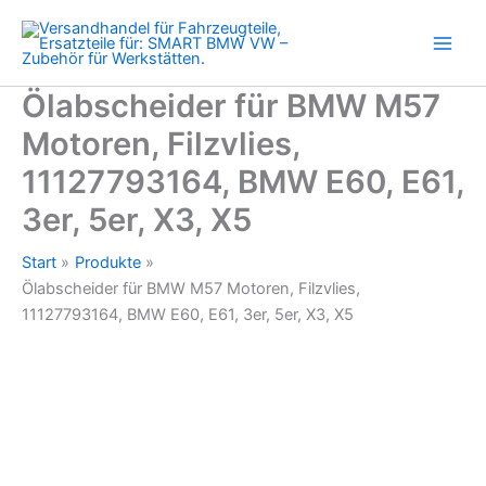
Filzvlies,
Zum
11127793164,
Inhalt
BMW
springen
E60,
E61,
Ölabscheider für BMW M57
3er,
Motoren, Filzvlies,
5er,
X3,
11127793164, BMW E60, E61,
X5
Menge
3er, 5er, X3, X5
Start
Produkte
Ölabscheider für BMW M57 Motoren, Filzvlies,
11127793164, BMW E60, E61, 3er, 5er, X3, X5