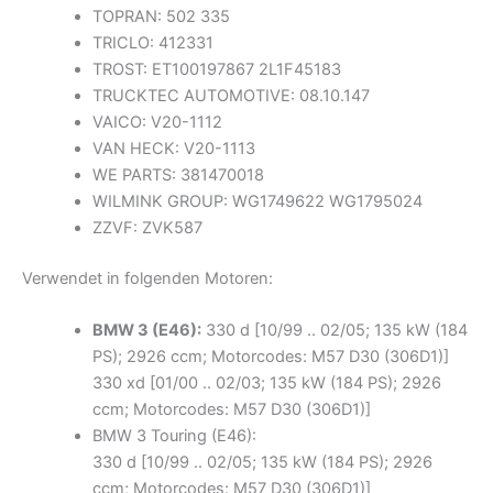
TOPRAN: 502 335
TRICLO: 412331
TROST: ET100197867 2L1F45183
TRUCKTEC AUTOMOTIVE: 08.10.147
VAICO: V20-1112
VAN HECK: V20-1113
WE PARTS: 381470018
WILMINK GROUP: WG1749622 WG1795024
ZZVF: ZVK587
Verwendet in folgenden Motoren:
BMW 3 (E46):
330 d [10/99 .. 02/05; 135 kW (184
PS); 2926 ccm; Motorcodes: M57 D30 (306D1)]
330 xd [01/00 .. 02/03; 135 kW (184 PS); 2926
ccm; Motorcodes: M57 D30 (306D1)]
BMW 3 Touring (E46):
330 d [10/99 .. 02/05; 135 kW (184 PS); 2926
ccm; Motorcodes: M57 D30 (306D1)]