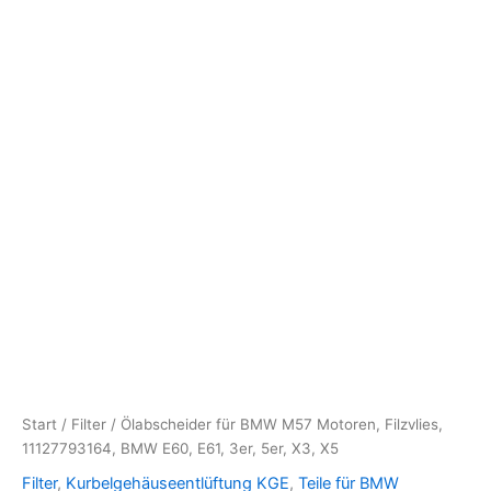
Start
/
Filter
/ Ölabscheider für BMW M57 Motoren, Filzvlies,
11127793164, BMW E60, E61, 3er, 5er, X3, X5
Filter
,
Kurbelgehäuseentlüftung KGE
,
Teile für BMW