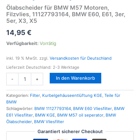
Ölabscheider für BMW M57 Motoren,
Filzvlies, 11127793164, BMW E60, E61, 3er,
5er, X3, X5
14,95
€
Verfügbarkeit:
Vorrätig
inkl. 19 % MwSt.
zzgl.
Versandkosten für Deutschland
Lieferzeit Deutschland:
2-3 Werktage
Ölabscheider
In den Warenkorb
-
+
für
BMW
M57
Kategorien:
Filter
,
Kurbelgehäuseentlüftung KGE
,
Teile für
Motoren,
BMW
Filzvlies,
Schlagwörter:
BMW 11127793164
,
BMW E60 Vliesfilter
,
BMW
11127793164,
E61 Vliesfilter
,
BMW KGE
,
BMW M57 oil seperator
,
BMW
BMW
Ölabscheider
,
BMW Vliesfilter
E60,
Garantiert sicherer Checkout
E61,
3er,