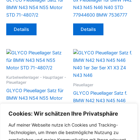
GLYCO Pleuellager Satz für
8x Pleuellager für BMW N42
BMW N43 N54 N55 Motor
N43 N45 N46 N40 STD
STD 71-4807/2
77944600 BMW 7536777
Details
Details
Kurbelwellenlager - Hauptlager -
Pleuellager
Pleuellager
GLYCO Pleuellager Satz für
GLYCO Pleuellager Satz f.
BMW N43 N54 N55 Motor
BMW N42 N43 N45 N46
STD 71-4807/2
N40 1er 3er 5er X1 X3 Z4
Cookies: Wir schätzen Ihre Privatsphäre
N43 N46
Details
Auf meiner Webseite nutze ich Cookies und Tracking-
Details
Technologien, um Ihnen die bestmögliche Nutzung zu
ermöglichen und meine Kommunikation mit Ihnen relevant