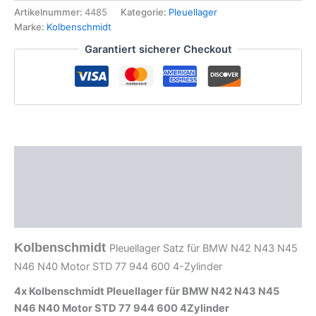
BMW
Artikelnummer:
4485
Kategorie:
Pleuellager
N42
Marke:
Kolbenschmidt
N43
Garantiert sicherer Checkout
N45
N46
N40
STD
77944600
4Zylinder
Menge
Beschreibung
Zusätzliche Informationen
Produktsicherheit
Kolbenschmidt
Pleuellager Satz für BMW N42 N43 N45
N46 N40 Motor STD 77 944 600 4-Zylinder
4x Kolbenschmidt Pleuellager für BMW N42 N43 N45
N46 N40 Motor STD
77 944 600
4Zylinder