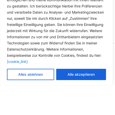
zu gestalten. Ich berücksichtige hierbei Ihre Präferenzen
und verarbeite Daten zu Analyse- und Marketingzwecken
nur, soweit Sie mir durch Klicken auf „Zustimmen“ Ihre
freiwillige Einwilligung geben. Sie können Ihre Einwilligung
jederzeit mit Wirkung für die Zukunft widerrufen. Weitere
Informationen zu von mir und Drittanbietern eingesetzten
Technologien sowie zum Widerruf finden Sie in meiner
Datenschutzerklärung. Weitere Informationen,
Copyright © 2026 Versandhandel für Fahrzeugteile, Ersatzteile
beispielsweise zur Kontrolle von Cookies, findest du hier:
für: SMART BMW VW - Zubehör für Werkstätten.
[cookie_link]
Vertrag widerrufen
Alles ablehnen
Alle akzeptieren
Alle Preise inkl. der gesetzlichen MwSt.
Die durchgestrichenen Preise entsprechen dem bisherigen Preis in
diesem Online-Shop.