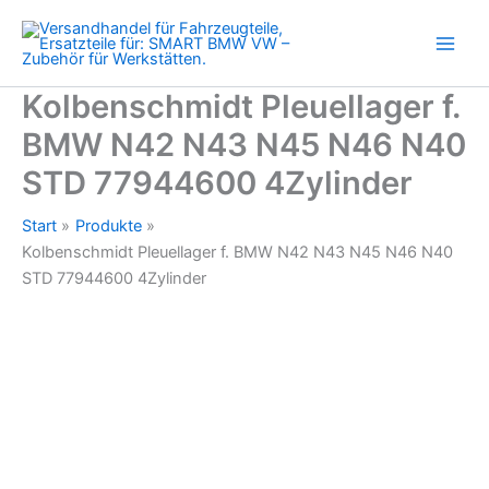
N43
Zum
N45
Inhalt
N46
springen
N40
STD
Kolbenschmidt Pleuellager f.
77944600
BMW N42 N43 N45 N46 N40
4Zylinder
Menge
STD 77944600 4Zylinder
Start
Produkte
Kolbenschmidt Pleuellager f. BMW N42 N43 N45 N46 N40
STD 77944600 4Zylinder