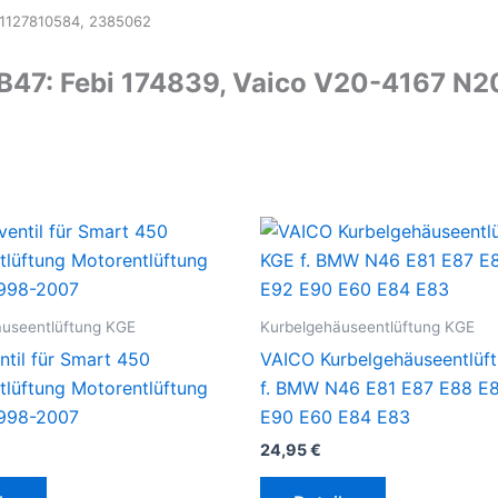
11127810584, 2385062
B47: Febi 174839, Vaico V20-4167 N
äuseentlüftung KGE
Kurbelgehäuseentlüftung KGE
entil für Smart 450
VAICO Kurbelgehäuseentlüf
ntlüftung Motorentlüftung
f. BMW N46 E81 E87 E88 E
998-2007
E90 E60 E84 E83
24,95
€