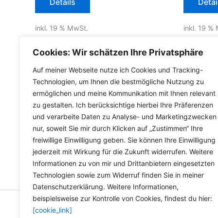
Details
Detai
inkl. 19 % MwSt.
inkl. 19 %
inkl.
Versandkosten für Deutschland
inkl.
Versa
Cookies: Wir schätzen Ihre Privatsphäre
Lieferzeit Deutschland:
2-3 Werktage
Lieferzeit
Auf meiner Webseite nutze ich Cookies und Tracking-
Technologien, um Ihnen die bestmögliche Nutzung zu
ermöglichen und meine Kommunikation mit Ihnen relevant
zu gestalten. Ich berücksichtige hierbei Ihre Präferenzen
und verarbeite Daten zu Analyse- und Marketingzwecken
nur, soweit Sie mir durch Klicken auf „Zustimmen“ Ihre
freiwillige Einwilligung geben. Sie können Ihre Einwilligung
jederzeit mit Wirkung für die Zukunft widerrufen. Weitere
Informationen zu von mir und Drittanbietern eingesetzten
Technologien sowie zum Widerruf finden Sie in meiner
Datenschutzerklärung. Weitere Informationen,
beispielsweise zur Kontrolle von Cookies, findest du hier:
[cookie_link]
Copyright © 2026 Versandh