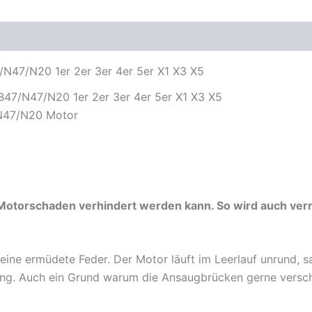
2er
3er
oduktsicherheit
4er
5er
X1
N47/N20 1er 2er 3er 4er 5er X1 X3 X5
X3
X5
B47/N47/N20 1er 2er 3er 4er 5er X1 X3 X5
Menge
/N47/N20 Motor
n Motorschaden verhindert werden kann. So wird auch ve
ine ermüdete Feder. Der Motor läuft im Leerlauf unrund, sau
kung. Auch ein Grund warum die Ansaugbrücken gerne vers