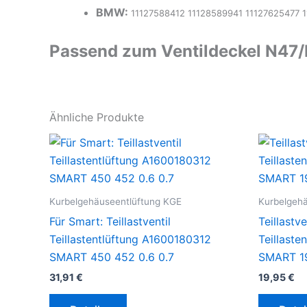
BMW:
11127588412 11128589941 11127625477 
Passend zum Ventildeckel N47/
Ähnliche Produkte
Kurbelgehäuseentlüftung KGE
Kurbelgeh
Für Smart: Teillastventil
Teillastv
Teillastentlüftung A1600180312
Teillaste
SMART 450 452 0.6 0.7
SMART 1
31,91
€
19,95
€