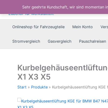
Zum
Sehr geehrte Kundschaft, wir sind momentan 
Inhalt
springen
Onlineshop für Fahrzeugteile
Mein Konto
Ver
Stromvergleich
Gasvergleich
Pauschalreisen
Kurbelgehäuseentlüftun
X1 X3 X5
Start
Produkte
Kurbelgehäuseentlüftung KGE 