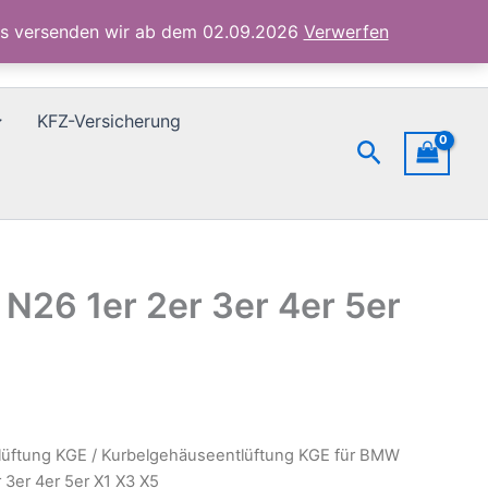
N20
ubs versenden wir ab dem 02.09.2026
Verwerfen
N26
1er
2er
3er
KFZ-Versicherung
4er
Suchen
5er
X1
X3
X5
Menge
26 1er 2er 3er 4er 5er
lüftung KGE
/ Kurbelgehäuseentlüftung KGE für BMW
3er 4er 5er X1 X3 X5