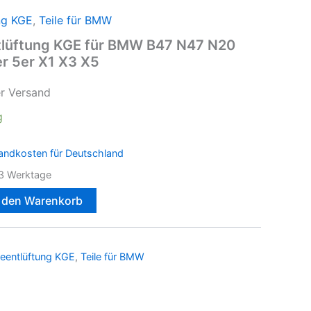
ng KGE
,
Teile für BMW
lüftung KGE für BMW B47 N47 N20
er 5er X1 X3 X5
er Versand
g
andkosten für Deutschland
3 Werktage
n den Warenkorb
eentlüftung KGE
,
Teile für BMW