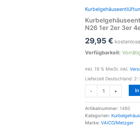
Kurbelgehäuseentlüftu
Kurbelgehäuseent
N26 1er 2er 3er 4
29,95
€
kostenlos
Verfügbarkeit:
Vorräti
inkl. 19 % MwSt.
inkl.
Vers
Lieferzeit Deutschland:
2-
Kurbelgehäuseentlüftung
I
-
+
KGE
für
BMW
Artikelnummer:
1480
B47
Kategorien:
Kurbelgehäus
N47
Marke:
VAICO/Metzger
N20
N26
1er