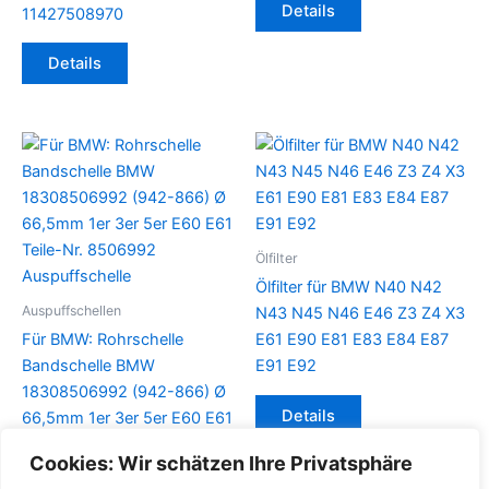
Details
11427508970
Details
Ölfilter
Ölfilter für BMW N40 N42
Auspuffschellen
N43 N45 N46 E46 Z3 Z4 X3
Für BMW: Rohrschelle
E61 E90 E81 E83 E84 E87
Bandschelle BMW
E91 E92
18308506992 (942-866) Ø
Details
66,5mm 1er 3er 5er E60 E61
Teile-Nr. 8506992
Cookies: Wir schätzen Ihre Privatsphäre
Auspuffschelle