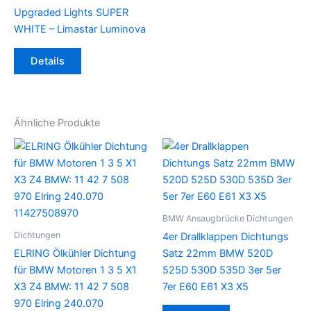
Upgraded Lights SUPER
WHITE – Limastar Luminova
Details
Ähnliche Produkte
BMW Ansaugbrücke Dichtungen
Dichtungen
4er Drallklappen Dichtungs
ELRING Ölkühler Dichtung
Satz 22mm BMW 520D
für BMW Motoren 1 3 5 X1
525D 530D 535D 3er 5er
X3 Z4 BMW: 11 42 7 508
7er E60 E61 X3 X5
970 Elring 240.070