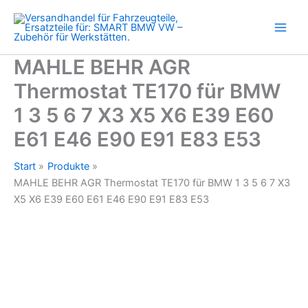
für
Zum
BMW
Inhalt
1
springen
3
5
MAHLE BEHR AGR
6
Thermostat TE170 für BMW
7
X3
1 3 5 6 7 X3 X5 X6 E39 E60
X5
X6
E61 E46 E90 E91 E83 E53
E39
E60
Start
Produkte
E61
MAHLE BEHR AGR Thermostat TE170 für BMW 1 3 5 6 7 X3
E46
E90
X5 X6 E39 E60 E61 E46 E90 E91 E83 E53
E91
E83
E53
Menge