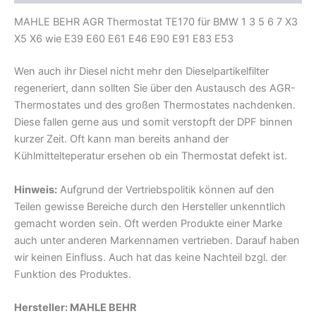
E83
MAHLE BEHR AGR Thermostat TE170 für BMW 1 3 5 6 7 X3
E53
Menge
X5 X6 wie E39 E60 E61 E46 E90 E91 E83 E53
Wen auch ihr Diesel nicht mehr den Dieselpartikelfilter
regeneriert, dann sollten Sie über den Austausch des AGR-
Thermostates und des großen Thermostates nachdenken.
Diese fallen gerne aus und somit verstopft der DPF binnen
kurzer Zeit. Oft kann man bereits anhand der
Kühlmittelteperatur ersehen ob ein Thermostat defekt ist.
Hinweis:
Aufgrund der Vertriebspolitik können auf den
Teilen gewisse Bereiche durch den Hersteller unkenntlich
gemacht worden sein. Oft werden Produkte einer Marke
auch unter anderen Markennamen vertrieben. Darauf haben
wir keinen Einfluss. Auch hat das keine Nachteil bzgl. der
Funktion des Produktes.
Hersteller: MAHLE BEHR