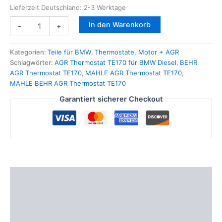
Lieferzeit Deutschland:
2-3 Werktage
MAHLE
In den Warenkorb
-
+
BEHR
AGR
Thermostat
Kategorien:
Teile für BMW
,
Thermostate, Motor + AGR
TE170
Schlagwörter:
AGR Thermostat TE170 für BMW Diesel
,
BEHR
für
AGR Thermostat TE170
,
MAHLE AGR Thermostat TE170
,
BMW
MAHLE BEHR AGR Thermostat TE170
1
Garantiert sicherer Checkout
3
5
6
7
X3
X5
X6
E39
Beschreibung
E60
E61
Zusätzliche Informationen
E46
E90
Produktsicherheit
E91