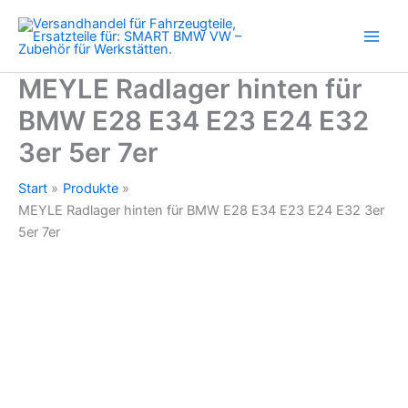
E28
Zum
E34
Inhalt
E23
springen
E24
E32
MEYLE Radlager hinten für
3er
BMW E28 E34 E23 E24 E32
5er
7er
3er 5er 7er
Menge
Start
Produkte
MEYLE Radlager hinten für BMW E28 E34 E23 E24 E32 3er
5er 7er