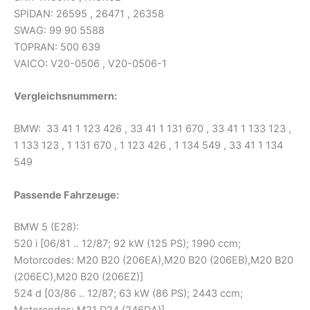
SPIDAN: 26595 , 26471 , 26358
SWAG: 99 90 5588
TOPRAN: 500 639
VAICO: V20-0506 , V20-0506-1
Vergleichsnummern:
BMW: 33 41 1 123 426 , 33 41 1 131 670 , 33 41 1 133 123 ,
1 133 123 , 1 131 670 , 1 123 426 , 1 134 549 , 33 41 1 134
549
Passende Fahrzeuge:
BMW 5 (E28):
520 i [06/81 .. 12/87; 92 kW (125 PS); 1990 ccm;
Motorcodes: M20 B20 (206EA),M20 B20 (206EB),M20 B20
(206EC),M20 B20 (206EZ)]
524 d [03/86 .. 12/87; 63 kW (86 PS); 2443 ccm;
Motorcodes: M21 D24 (246DA)]