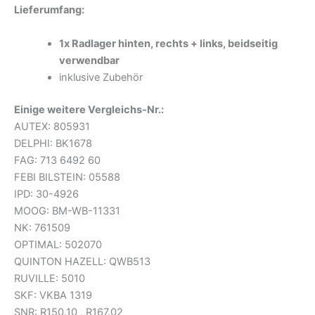
Lieferumfang:
1x Radlager hinten, rechts + links, beidseitig
verwendbar
inklusive Zubehör
Einige weitere Vergleichs-Nr.:
AUTEX: 805931
DELPHI: BK1678
FAG: 713 6492 60
FEBI BILSTEIN: 05588
IPD: 30-4926
MOOG: BM-WB-11331
NK: 761509
OPTIMAL: 502070
QUINTON HAZELL: QWB513
RUVILLE: 5010
SKF: VKBA 1319
SNR: R150.10 , R167.02