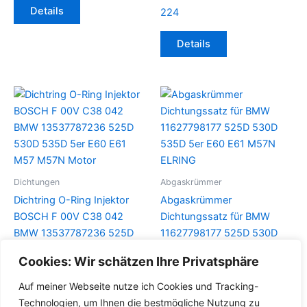
Details
224
Details
Dichtungen
Abgaskrümmer
Dichtring O-Ring Injektor
Abgaskrümmer
BOSCH F 00V C38 042
Dichtungssatz für BMW
BMW 13537787236 525D
11627798177 525D 530D
530D 535D 5er E60 E61
535D 5er E60 E61 M57N
Cookies: Wir schätzen Ihre Privatsphäre
M57 M57N Motor
ELRING
Auf meiner Webseite nutze ich Cookies und Tracking-
Details
Details
Technologien, um Ihnen die bestmögliche Nutzung zu