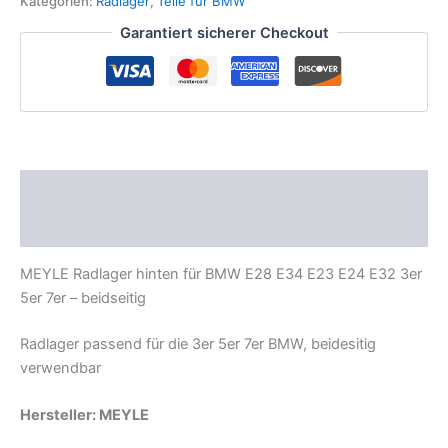
Kategorien:
Radlager
,
Teile für BMW
BMW
Garantiert sicherer Checkout
E28
E34
E23
E24
E32
3er
5er
7er
Beschreibung
Menge
Zusätzliche Informationen
MEYLE Radlager hinten für BMW E28 E34 E23 E24 E32 3er
5er 7er – beidseitig
Radlager passend für die 3er 5er 7er BMW, beidesitig
verwendbar
Hersteller: MEYLE