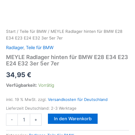
Start
/
Teile für BMW
/ MEYLE Radlager hinten für BMW E28
E34 E23 E24 E32 3er 5er 7er
Radlager
,
Teile für BMW
MEYLE Radlager hinten für BMW E28 E34 E23
E24 E32 3er 5er 7er
34,95
€
Verfügbarkeit:
Vorrätig
inkl. 19 % MwSt.
zzgl.
Versandkosten für Deutschland
Lieferzeit Deutschland:
2-3 Werktage
MEYLE
In den Warenkorb
-
+
Radlager
hinten
für