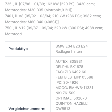
735 i, iL [07/86 .. 01/89; 162 kW (220 PS); 3430 ccm;
Motorcodes: M30 B35 (Motronic,9.2:1)]
740 i, iL V8 [05/92 .. 03/94; 210 kW (286 PS); 3982 ccm;
Motorcodes: M60 B40 (408S1)]
750 i, iL V12 [09/87 .. 09/94; 220 kW (300 PS); 4988 ccm;
Motorcod
BMW E34 E23 E24
Produkttyp
Radlager hinten
AUTEX: 805931
DELPHI: BK1678
FAG: 713 6492 60
FEBI BILSTEIN: 05588
IPD: 30-4926
MOOG: BM-WB-11331
NK: 761509
OPTIMAL: 502070
QUINTON HAZELL:
Vergleichsnummern:
QWB513