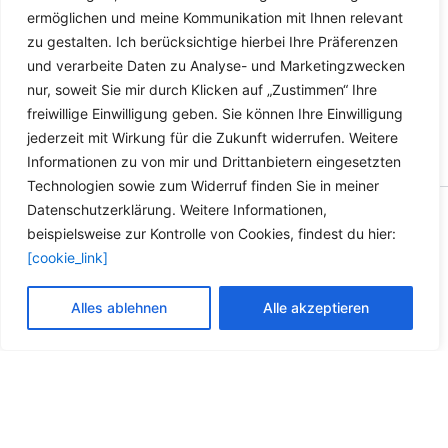
ermöglichen und meine Kommunikation mit Ihnen relevant
zu gestalten. Ich berücksichtige hierbei Ihre Präferenzen
und verarbeite Daten zu Analyse- und Marketingzwecken
nur, soweit Sie mir durch Klicken auf „Zustimmen“ Ihre
freiwillige Einwilligung geben. Sie können Ihre Einwilligung
jederzeit mit Wirkung für die Zukunft widerrufen. Weitere
Informationen zu von mir und Drittanbietern eingesetzten
Technologien sowie zum Widerruf finden Sie in meiner
Datenschutzerklärung. Weitere Informationen,
Copyright © 2026 Versandhandel für Fahrzeugteile, Ersatzteile
beispielsweise zur Kontrolle von Cookies, findest du hier:
für: SMART BMW VW - Zubehör für Werkstätten.
[cookie_link]
Vertrag widerrufen
Alles ablehnen
Alle akzeptieren
Alle Preise inkl. der gesetzlichen MwSt.
Die durchgestrichenen Preise entsprechen dem bisherigen Preis in
diesem Online-Shop.