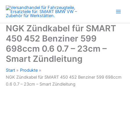
452
Zum
Benziner
Inhalt
599
springen
698ccm
0.6
NGK Zündkabel für SMART
0.7
450 452 Benziner 599
-
23cm
698ccm 0.6 0.7 – 23cm –
-
Smart
Smart Zündleitung
Zündleitung
Menge
Start
Produkte
NGK Zündkabel für SMART 450 452 Benziner 599 698ccm
0.6 0.7 – 23cm – Smart Zündleitung