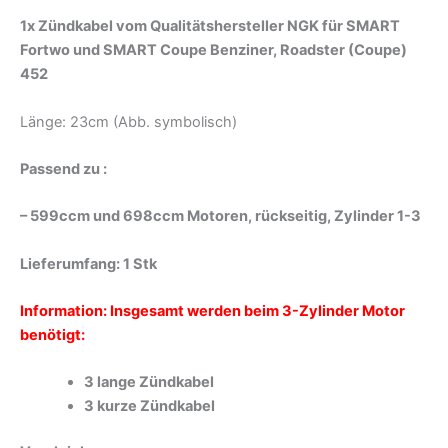
Zündleitung
Menge
1x Zündkabel vom Qualitätshersteller NGK für SMART
Fortwo und SMART Coupe Benziner, Roadster (Coupe)
452
Länge: 23cm (Abb. symbolisch)
Passend zu :
– 599ccm und 698ccm Motoren, rückseitig, Zylinder 1-3
Lieferumfang: 1 Stk
Information: Insgesamt werden beim 3-Zylinder Motor
benötigt:
3 lange Zündkabel
3 kurze Zündkabel