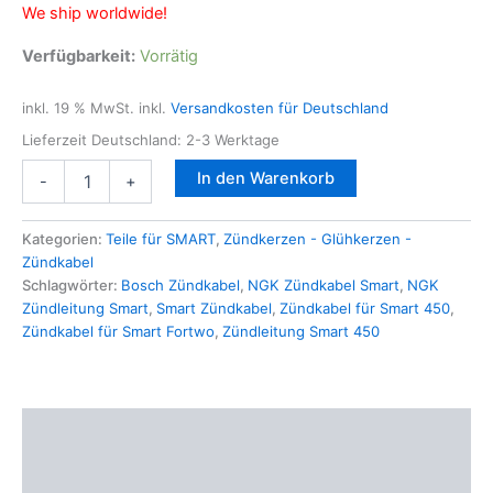
We ship worldwide!
Verfügbarkeit:
Vorrätig
inkl. 19 % MwSt.
inkl.
Versandkosten für Deutschland
Lieferzeit Deutschland:
2-3 Werktage
NGK
In den Warenkorb
-
+
Zündkabel
für
SMART
Kategorien:
Teile für SMART
,
Zündkerzen - Glühkerzen -
450
Zündkabel
452
Schlagwörter:
Bosch Zündkabel
,
NGK Zündkabel Smart
,
NGK
Benziner
Zündleitung Smart
,
Smart Zündkabel
,
Zündkabel für Smart 450
,
599
Zündkabel für Smart Fortwo
,
Zündleitung Smart 450
698ccm
0.6
0.7
-
Beschreibung
23cm
-
Zusätzliche Informationen
Smart