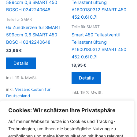
Teile für SMART
Teile für SMART
6x Zündkerzen für SMART
599ccm 0,6 SMART 450
Smart 450 Teillastventil
BOSCH 0242240648
Teillastentlüftung
A1600180312 SMART 450
33,95
€
452 0.6l 0.7l
Details
18,95
€
inkl. 19 % MwSt.
Details
inkl.
Versandkosten für
inkl. 19 % MwSt.
Deutschland
inkl.
Versandkosten für
Lieferzeit Deutschland:
2-3
Cookies: Wir schätzen Ihre Privatsphäre
Deutschland
Werktage
Auf meiner Webseite nutze ich Cookies und Tracking-
Lieferzeit Deutschland:
2-3
Technologien, um Ihnen die bestmögliche Nutzung zu
Werktage
ermöglichen und meine Kommunikation mit Ihnen relevant