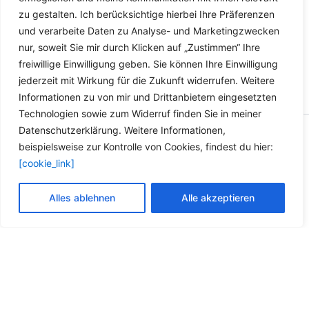
zu gestalten. Ich berücksichtige hierbei Ihre Präferenzen
und verarbeite Daten zu Analyse- und Marketingzwecken
nur, soweit Sie mir durch Klicken auf „Zustimmen“ Ihre
freiwillige Einwilligung geben. Sie können Ihre Einwilligung
jederzeit mit Wirkung für die Zukunft widerrufen. Weitere
Informationen zu von mir und Drittanbietern eingesetzten
Technologien sowie zum Widerruf finden Sie in meiner
Datenschutzerklärung. Weitere Informationen,
Copyright © 2026 Versandhandel für Fahrzeugteile, Ersatzteile
beispielsweise zur Kontrolle von Cookies, findest du hier:
für: SMART BMW VW - Zubehör für Werkstätten.
[cookie_link]
Vertrag widerrufen
Alles ablehnen
Alle akzeptieren
Alle Preise inkl. der gesetzlichen MwSt.
Die durchgestrichenen Preise entsprechen dem bisherigen Preis in
diesem Online-Shop.