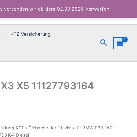
E61
ubs versenden wir ab dem 02.09.2026
Verwerfen
E90
E46
X3
X5
KFZ-Versicherung
11127793164
Suchen
Diesel
Menge
6 X3 X5 11127793164
lüftung KGE
/ Ölabscheider Filzvlies für BMW E39 E60
793164 Diesel