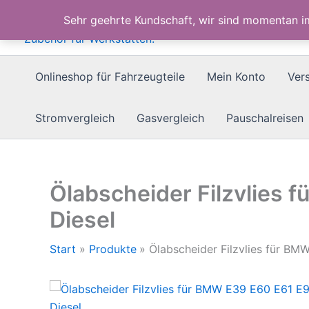
Zum
Sehr geehrte Kundschaft, wir sind momentan 
Inhalt
springen
Onlineshop für Fahrzeugteile
Mein Konto
Ver
Stromvergleich
Gasvergleich
Pauschalreisen
Ölabscheider Filzvlies
Diesel
Start
Produkte
Ölabscheider Filzvlies für B