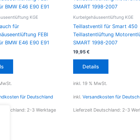
äuseentlüftung KGE
Kurbelgehäuseentlüftung KGE
auch für
Teillastventil für Smart 450
häuseentlüftung FEBI
Teillastentlüftung Motorentl
ür BMW E46 E90 E91
SMART 1998-2007
19,95
€
ls
Details
 MwSt.
inkl. 19 % MwSt.
ndkosten für Deutschland
inkl.
Versandkosten für Deutsch
 Deutschland:
2-3 Werktage
Lieferzeit Deutschland:
2-3 Wer