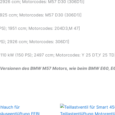
); 2926 ccm; Motorcodes: M57 D30 (306D1)]
; 2925 ccm; Motorcodes: M57 D30 (306D1)]
2 PS); 1951 ccm; Motorcodes: 204D3,M 47]
 PS); 2926 ccm; Motorcodes: 306D1]
3; 110 kW (150 PS); 2497 ccm; Motorcodes: Y 25 DT,Y 25 TD
n Versionen des BMW M57 Motors, wie beim BMW E60, E61, 1