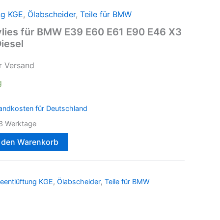
ng KGE
,
Ölabscheider
,
Teile für BMW
vlies für BMW E39 E60 E61 E90 E46 X3
iesel
r Versand
g
andkosten für Deutschland
3 Werktage
n den Warenkorb
eentlüftung KGE
,
Ölabscheider
,
Teile für BMW