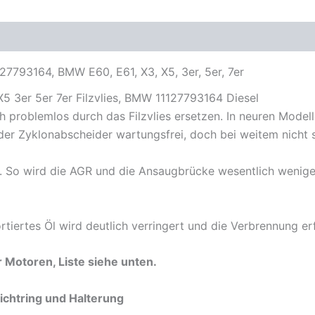
X3
X5
oduktsicherheit
11127793164
Diesel
Menge
27793164, BMW E60, E61, X3, X5, 3er, 5er, 7er
 3er 5er 7er Filzvlies, BMW 11127793164 Diesel
h problemlos durch das Filzvlies ersetzen. In neuren Model
er Zyklonabscheider wartungsfrei, doch bei weitem nicht so 
us. So wird die AGR und die Ansaugbrücke wesentlich wenig
iertes Öl wird deutlich verringert und die Verbrennung erf
er Motoren, Liste siehe unten.
Dichtring und Halterung