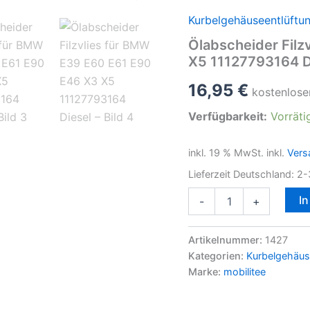
Kurbelgehäuseentlüftu
Ölabscheider Filz
X5 11127793164 D
16,95
€
kostenlose
Verfügbarkeit:
Vorräti
inkl. 19 % MwSt.
inkl.
Vers
Lieferzeit Deutschland:
2-
Ölabscheider
I
-
+
Filzvlies
für
BMW
Artikelnummer:
1427
E39
Kategorien:
Kurbelgehäus
E60
Marke:
mobilitee
E61
E90
E46