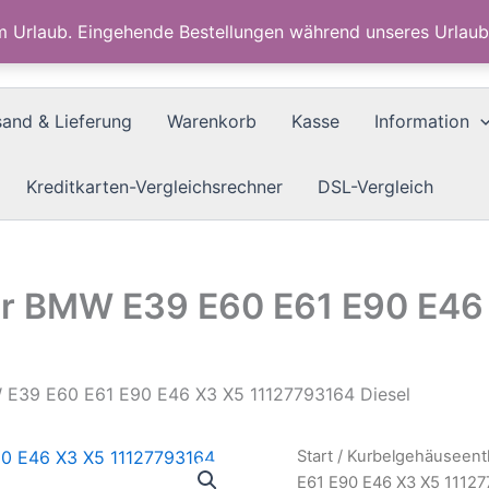
im Urlaub. Eingehende Bestellungen während unseres Urla
sand & Lieferung
Warenkorb
Kasse
Information
Kreditkarten-Vergleichsrechner
DSL-Vergleich
 für BMW E39 E60 E61 E90 E4
MW E39 E60 E61 E90 E46 X3 X5 11127793164 Diesel
Start
/
Kurbelgehäuseent
E61 E90 E46 X3 X5 11127