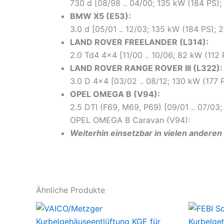
730 d [08/98 .. 04/00; 135 kW (184 PS
BMW X5 (E53):
3.0 d [05/01 .. 12/03; 135 kW (184 PS)
LAND ROVER FREELANDER (L314):
2.0 Td4 4×4 [11/00 .. 10/06; 82 kW (11
LAND ROVER RANGE ROVER III (L322):
3.0 D 4×4 [03/02 .. 08/12; 130 kW (177
OPEL OMEGA B (V94):
2.5 DTI (F69, M69, P69) [09/01 .. 07/0
OPEL OMEGA B Caravan (V94):
Weiterhin einsetzbar in vielen andere
Ähnliche Produkte