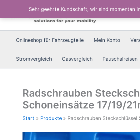
Zum
Sehr geehrte Kundschaft, wir sind momentan 
Inhalt
springen
Onlineshop für Fahrzeugteile
Mein Konto
Ver
Stromvergleich
Gasvergleich
Pauschalreisen
Radschrauben Steckschl
Schoneinsätze 17/19/2
Start
Produkte
Radschrauben Steckschlüssel 