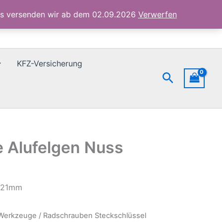
17/19/21mm
ubs versenden wir ab dem 02.09.2026
Verwerfen
Menge
KFZ-Versicherung
Suchen
 Alufelgen Nuss
9/21mm
Werkzeuge
/ Radschrauben Steckschlüssel