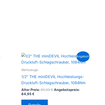
Angebot!
Werkzeuge
1/2″ THE miniDEVIL Hochleistungs-
Druckluft-Schlagschrauber, 1084Nm
Ursprünglicher
Alter Preis:
89,00
€
Angebotspreis:
Aktueller
Preis
84,95
€
Preis
war:
ist:
89,00 €