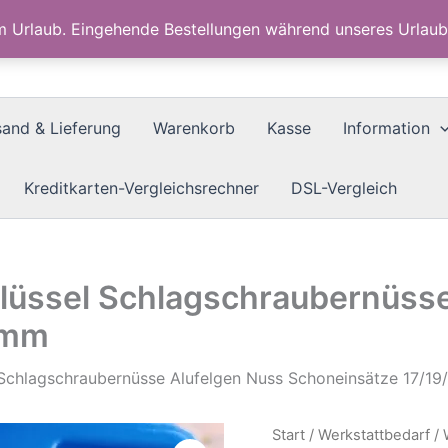
im Urlaub. Eingehende Bestellungen während unseres Urla
sand & Lieferung
Warenkorb
Kasse
Information
Kreditkarten-Vergleichsrechner
DSL-Vergleich
üssel Schlagschraubernüsse
1mm
Schlagschraubernüsse Alufelgen Nuss Schoneinsätze 17/1
Start
/
Werkstattbedarf
/