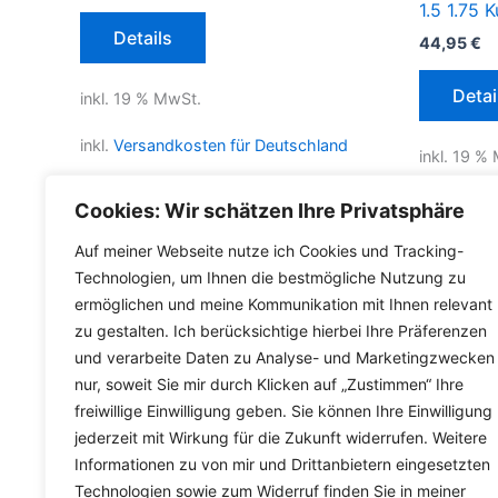
1.5 1.75 
Details
44,95
€
Detai
inkl. 19 % MwSt.
inkl.
Versandkosten für Deutschland
inkl. 19 %
Lieferzeit Deutschland:
2-3 Werktage
inkl.
Versa
Cookies: Wir schätzen Ihre Privatsphäre
Lieferzeit
Auf meiner Webseite nutze ich Cookies und Tracking-
Technologien, um Ihnen die bestmögliche Nutzung zu
ermöglichen und meine Kommunikation mit Ihnen relevant
zu gestalten. Ich berücksichtige hierbei Ihre Präferenzen
und verarbeite Daten zu Analyse- und Marketingzwecken
nur, soweit Sie mir durch Klicken auf „Zustimmen“ Ihre
freiwillige Einwilligung geben. Sie können Ihre Einwilligung
jederzeit mit Wirkung für die Zukunft widerrufen. Weitere
Informationen zu von mir und Drittanbietern eingesetzten
Technologien sowie zum Widerruf finden Sie in meiner