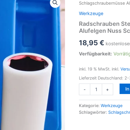
Schlagschraubernüsse A
Werkzeuge
Radschrauben Ste
Alufelgen Nuss S
18,95
€
kostenlose
Verfügbarkeit:
Vorräti
inkl. 19 % MwSt.
inkl.
Vers
Lieferzeit Deutschland:
2-
Radschrauben
I
-
+
Steckschlüssel
Schlagschraubernüsse
Alufelgen
Kategorie:
Werkzeuge
Nuss
Schlagwörter:
Schlagsch
Schoneinsätze
17/19/21mm
Menge