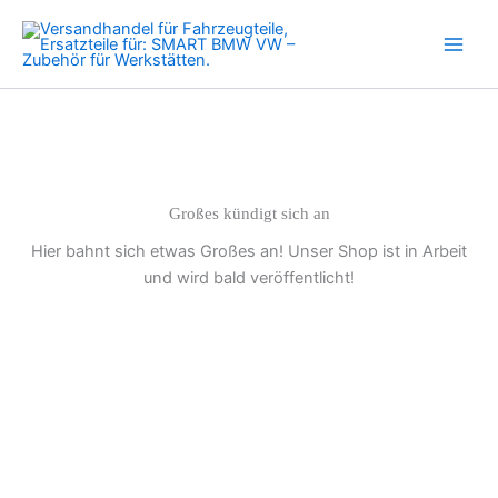
für
Zum
SMART
Inhalt
450
springen
452
0.6
0.7
0.8
Menge
Großes kündigt sich an
Hier bahnt sich etwas Großes an! Unser Shop ist in Arbeit
und wird bald veröffentlicht!