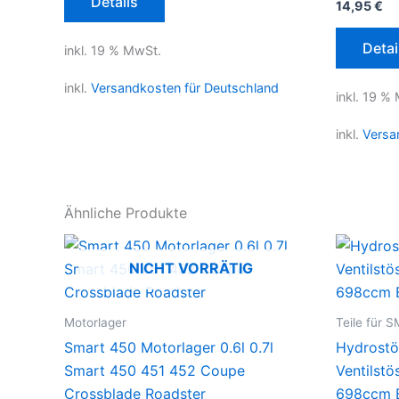
Details
14,95
€
Detai
inkl. 19 % MwSt.
inkl.
Versandkosten für Deutschland
inkl. 19 %
inkl.
Versa
Ähnliche Produkte
NICHT VORRÄTIG
Motorlager
Teile für 
Smart 450 Motorlager 0.6l 0.7l
Hydrostö
Smart 450 451 452 Coupe
Ventilstö
Crossblade Roadster
698ccm B