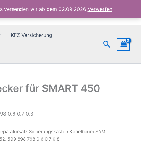
SMART
ubs versenden wir ab dem 02.09.2026
Verwerfen
450
452,
599
698
KFZ-Versicherung
798
Suchen
0.6
0.7
0.8
Menge
ecker für SMART 450
8 0.6 0.7 0.8
Reparatursatz Sicherungskasten Kabelbaum SAM
2, 599 698 798 0.6 0.7 0.8