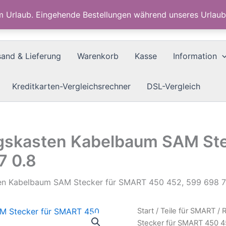
im Urlaub. Eingehende Bestellungen während unseres Urla
sand & Lieferung
Warenkorb
Kasse
Information
Kreditkarten-Vergleichsrechner
DSL-Vergleich
ngskasten Kabelbaum SAM St
7 0.8
en Kabelbaum SAM Stecker für SMART 450 452, 599 698 79
Start
/
Teile für SMART
/ 
Stecker für SMART 450 45