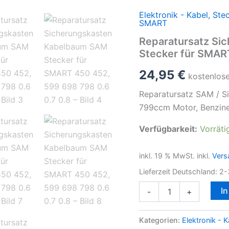
Elektronik - Kabel, Stec
SMART
Reparatursatz Si
Stecker für SMART
24,95
€
kostenlos
Reparatursatz SAM / 
799ccm Motor, Benzine
Verfügbarkeit:
Vorräti
inkl. 19 % MwSt.
inkl.
Vers
Lieferzeit Deutschland:
2-
Reparatursatz
I
-
+
Sicherungskasten
Kabelbaum
SAM
Kategorien:
Elektronik - K
Stecker