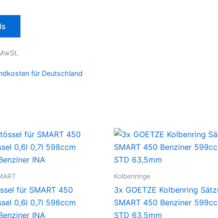
ls
 MwSt.
ndkosten für Deutschland
SMART
Kolbenringe
ssel für SMART 450
3x GOETZE Kolbenring Sätz
ssel 0,6l 0,7l 598ccm
SMART 450 Benziner 599cc
enziner INA
STD 63,5mm