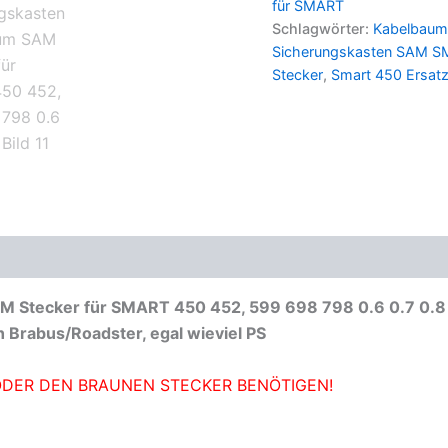
für SMART
für
Schlagwörter:
Kabelbau
SMART
Sicherungskasten SAM S
450
Stecker
,
Smart 450 Ersatz
452,
599
698
798
0.6
0.7
0.8
Menge
M Stecker für SMART 450 452, 599 698 798 0.6 0.7 0.8
 Brabus/Roadster, egal wieviel PS
 ODER DEN BRAUNEN STECKER BENÖTIGEN!