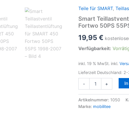
Teile für SMART
,
Teilla
Smart Teillastvent
Fortwo 50PS 55P
19,95
€
kostenlose
Verfügbarkeit:
Vorräti
inkl. 19 % MwSt.
inkl.
Vers
Lieferzeit Deutschland:
2-
Smart
I
-
+
Teillastventil
Teillastentlüftung
für
Artikelnummer:
1050
K
SMART
Marke:
mobilitee
450
Fortwo
50PS
55PS