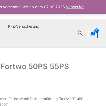
Fortwo
ubs versenden wir ab dem 02.09.2026
Verwerfen
50PS
55PS
1998-
2007
KFZ-Versicherung
Menge
Suchen
50 Fortwo 50PS 55PS
mart Teillastventil Teillastentlüftung für SMART 450
2007