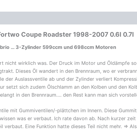
1998-
2007
Menge
oduktsicherheit
Fortwo Coupe Roadster 1998-2007 0.6l 0.7l
rio … 3-Zylinder 599ccm und 698ccm Motoren
art nicht wirklich was. Der Druck im Motor und Öldämpfe sor
rakt. Dieses Öl wandert in den Brennraum, wo er verbrannt
le der Auslassventile ab und der Zylinder verliert Kompres
ur setzt sich zudem Ölschlamm an den Kolben und den Kolb
elangt in den Brennraum…. den Rest kann man sich vorstell
ile mit Gummiventilen/-plättchen im Innern. Diese Gummite
issen was er verbaut. Ich rate davon ab. Nach kurzer zeit
il verbaut. Eine Funktion hatte dieses Teil nicht mehr. => A