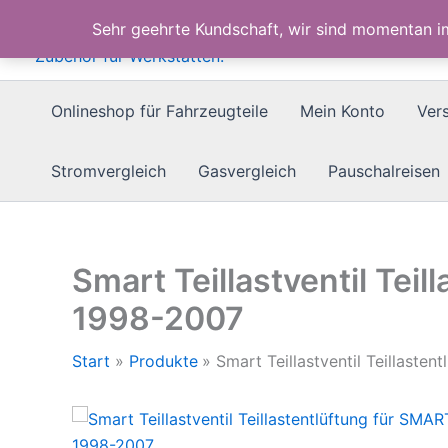
Zum
Sehr geehrte Kundschaft, wir sind momentan 
Inhalt
springen
Onlineshop für Fahrzeugteile
Mein Konto
Ver
Stromvergleich
Gasvergleich
Pauschalreisen
Smart Teillastventil Te
1998-2007
Start
Produkte
Smart Teillastventil Teillast