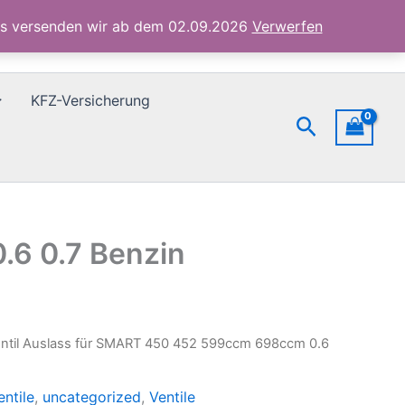
452
ubs versenden wir ab dem 02.09.2026
Verwerfen
599ccm
698ccm
0.6
0.7
KFZ-Versicherung
Benzin
Suchen
Menge
.6 0.7 Benzin
entil Auslass für SMART 450 452 599ccm 698ccm 0.6
entile
,
uncategorized
,
Ventile