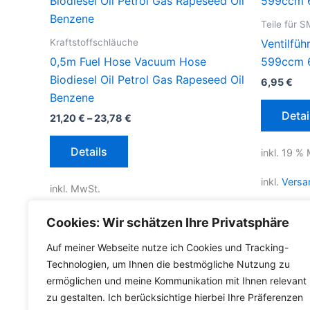
Teile für 
Kraftstoffschläuche
Ventilfü
0,5m Fuel Hose Vacuum Hose
599ccm 6
Biodiesel Oil Petrol Gas Rapeseed Oil
6,95
€
Benzene
Detai
21,20
€
–
23,78
€
Dieses
Details
inkl. 19 %
Produkt
weist
inkl.
Versa
inkl. MwSt.
mehrere
Varianten
Lieferzeit
inkl.
Versandkosten für Deutschland
Cookies: Wir schätzen Ihre Privatsphäre
auf.
Die
Lieferzeit Deutschland:
2-3 Werktage
Auf meiner Webseite nutze ich Cookies und Tracking-
Optionen
Technologien, um Ihnen die bestmögliche Nutzung zu
ermöglichen und meine Kommunikation mit Ihnen relevant
können
zu gestalten. Ich berücksichtige hierbei Ihre Präferenzen
auf