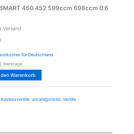
ür SMART 450 452 599ccm 698ccm 0.6
r Versand
g
andkosten für Deutschland
3 Werktage
n den Warenkorb
 Auslassventile
,
uncategorized
,
Ventile