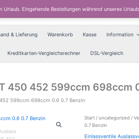
im Urlaub. Eingehende Bestellungen während unseres Urla
sand & Lieferung
Warenkorb
Kasse
Information
Kreditkarten-Vergleichsrechner
DSL-Vergleich
RT 450 452 599ccm 698ccm 0
0 452 599ccm 698ccm 0.6 0.7 Benzin
Start
/
uncategorized
/ V
0.7 Benzin
Einlassventile Auslassv