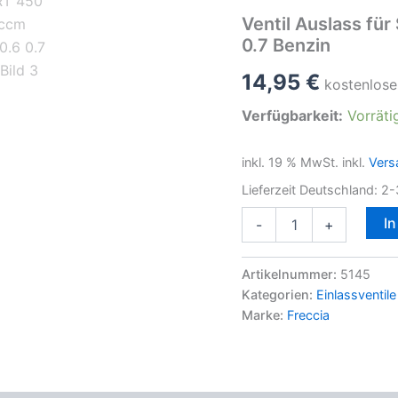
Ventil Auslass f
0.7 Benzin
14,95
€
kostenlose
Verfügbarkeit:
Vorräti
inkl. 19 % MwSt.
inkl.
Vers
Lieferzeit Deutschland:
2-
Ventil
I
-
+
Auslass
für
SMART
Artikelnummer:
5145
450
Kategorien:
Einlassventile
452
Marke:
Freccia
599ccm
698ccm
0.6
0.7
Benzin