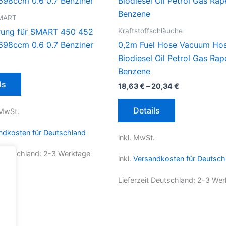
SMART
Kraftstoffschläuche
hrung für SMART 450 452
98ccm 0.6 0.7 Benziner
0,2m Fuel Hose Vacuum Ho
Biodiesel Oil Petrol Gas Rap
Benzene
ls
18,63
€
–
20,34
€
Dieses
Details
 MwSt.
Produkt
weist
ndkosten für Deutschland
inkl. MwSt.
mehrere
Varianten
 Deutschland:
2-3 Werktage
inkl.
Versandkosten für Deutsch
auf.
Die
Lieferzeit Deutschland:
2-3 Wer
Optionen
können
auf