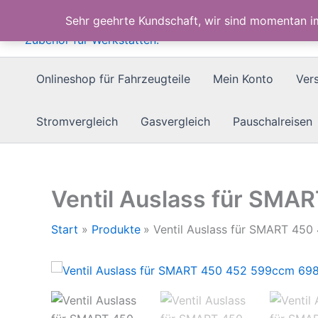
Zum
Sehr geehrte Kundschaft, wir sind momentan 
Inhalt
springen
Onlineshop für Fahrzeugteile
Mein Konto
Ver
Stromvergleich
Gasvergleich
Pauschalreisen
Ventil Auslass für SMA
Start
Produkte
Ventil Auslass für SMART 45