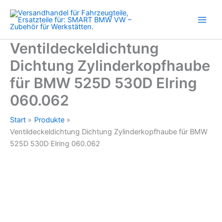
525D
Zum
530D
Inhalt
Elring
springen
060.062
Menge
Ventildeckeldichtung
Dichtung Zylinderkopfhaube
für BMW 525D 530D Elring
060.062
Start
Produkte
Ventildeckeldichtung Dichtung Zylinderkopfhaube für BMW
525D 530D Elring 060.062