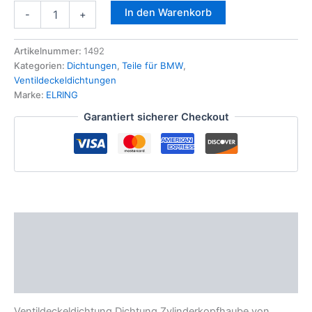
Ventildeckeldichtung
In den Warenkorb
-
+
Dichtung
Zylinderkopfhaube
für
Artikelnummer:
1492
BMW
Kategorien:
Dichtungen
,
Teile für BMW
,
525D
Ventildeckeldichtungen
530D
Marke:
ELRING
Elring
Garantiert sicherer Checkout
060.062
Menge
Beschreibung
Zusätzliche Informationen
Produktsicherheit
Ventildeckeldichtung Dichtung Zylinderkopfhaube von