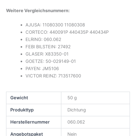
Weitere Vergleichsnummern:
AJUSA: 11080300 11080308
CORTECO: 440091P 440435P 440434P
ELRING: 060.062
FEBI BILSTEIN: 27492
GLASER: X83350-01
GOETZE: 50-029149-01
PAYEN: JM5106
VICTOR REINZ: 713517600
Gewicht
50 g
Produkttyp
Dichtung
Herstellernummer
060.062
Angebotspaket
Nein