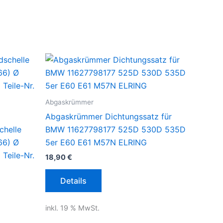
Abgaskrümmer
Abgaskrümmer Dichtungssatz für
chelle
BMW 11627798177 525D 530D 535D
66) Ø
5er E60 E61 M57N ELRING
Teile-Nr.
18,90
€
Details
inkl. 19 % MwSt.