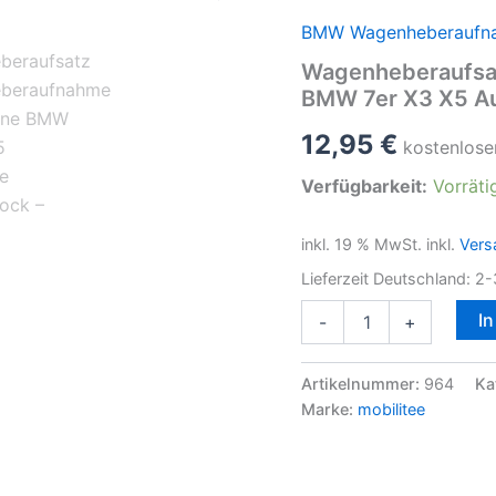
BMW Wagenheberaufn
Wagenheberaufsa
BMW 7er X3 X5 A
12,95
€
kostenlose
Verfügbarkeit:
Vorräti
inkl. 19 % MwSt.
inkl.
Vers
Lieferzeit Deutschland:
2-
Wagenheberaufsatz
I
-
+
Wagenheberaufnahme
Hebebühne
BMW
Artikelnummer:
964
Ka
7er
Marke:
mobilitee
X3
X5
Aufnahme
Gummiblock