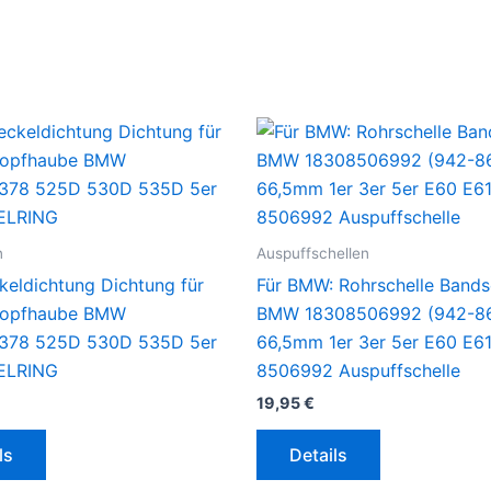
n
Auspuffschellen
keldichtung Dichtung für
Für BMW: Rohrschelle Bands
kopfhaube BMW
BMW 18308506992 (942-8
6378 525D 530D 535D 5er
66,5mm 1er 3er 5er E60 E61 
ELRING
8506992 Auspuffschelle
19,95
€
ls
Details