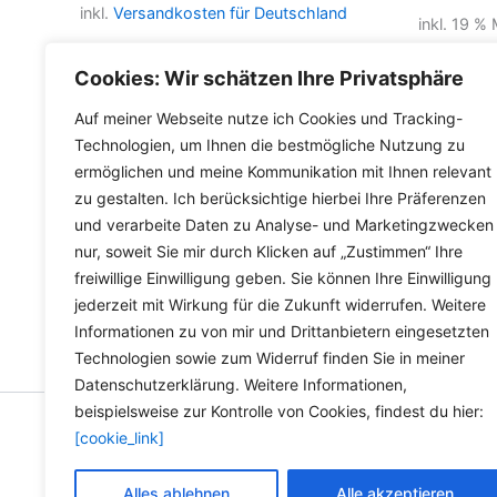
inkl.
Versandkosten für Deutschland
inkl. 19 %
Lieferzeit Deutschland:
2-3 Werktage
inkl.
Versa
Cookies: Wir schätzen Ihre Privatsphäre
Lieferzeit
Auf meiner Webseite nutze ich Cookies und Tracking-
Technologien, um Ihnen die bestmögliche Nutzung zu
ermöglichen und meine Kommunikation mit Ihnen relevant
zu gestalten. Ich berücksichtige hierbei Ihre Präferenzen
und verarbeite Daten zu Analyse- und Marketingzwecken
nur, soweit Sie mir durch Klicken auf „Zustimmen“ Ihre
freiwillige Einwilligung geben. Sie können Ihre Einwilligung
jederzeit mit Wirkung für die Zukunft widerrufen. Weitere
Informationen zu von mir und Drittanbietern eingesetzten
Technologien sowie zum Widerruf finden Sie in meiner
Datenschutzerklärung. Weitere Informationen,
beispielsweise zur Kontrolle von Cookies, findest du hier:
[cookie_link]
Copyright © 2026 Versandh
Alles ablehnen
Alle akzeptieren