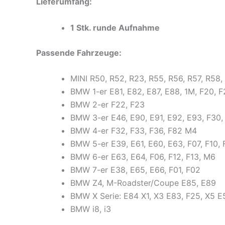
Lieferumfang:
1 Stk. runde Aufnahme
Passende Fahrzeuge:
MINI R50, R52, R23, R55, R56, R57, R58
BMW 1-er E81, E82, E87, E88, 1M, F20, F
BMW 2-er F22, F23
BMW 3-er E46, E90, E91, E92, E93, F30,
BMW 4-er F32, F33, F36, F82 M4
BMW 5-er E39, E61, E60, E63, F07, F10, 
BMW 6-er E63, E64, F06, F12, F13, M6
BMW 7-er E38, E65, E66, F01, F02
BMW Z4, M-Roadster/Coupe E85, E89
BMW X Serie: E84 X1, X3 E83, F25, X5 E
BMW i8, i3