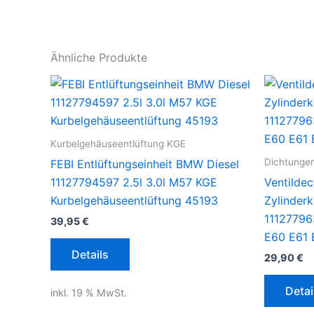
Ähnliche Produkte
Kurbelgehäuseentlüftung KGE
Dichtunge
FEBI Entlüftungseinheit BMW Diesel
11127794597 2.5l 3.0l M57 KGE
Ventildec
Kurbelgehäuseentlüftung 45193
Zylinder
1112779
39,95
€
E60 E61 
Details
29,90
€
Detai
inkl. 19 % MwSt.