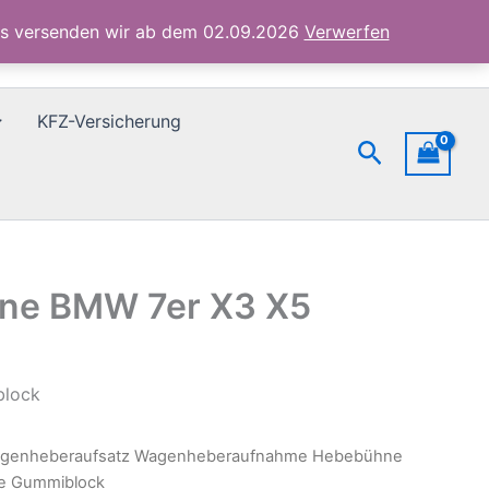
X5
ubs versenden wir ab dem 02.09.2026
Verwerfen
Aufnahme
Gummiblock
Menge
KFZ-Versicherung
Suchen
ne BMW 7er X3 X5
block
genheberaufsatz Wagenheberaufnahme Hebebühne
e Gummiblock