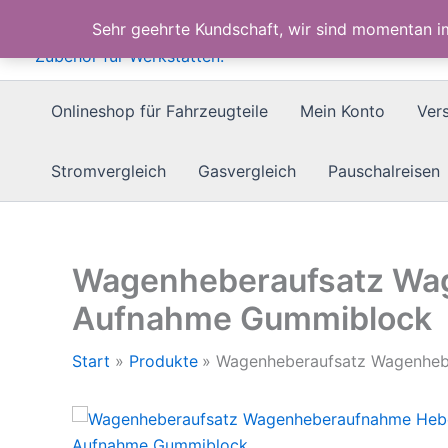
Zum
Sehr geehrte Kundschaft, wir sind momentan 
Inhalt
springen
Onlineshop für Fahrzeugteile
Mein Konto
Ver
Stromvergleich
Gasvergleich
Pauschalreisen
Wagenheberaufsatz Wa
Aufnahme Gummiblock
Start
Produkte
Wagenheberaufsatz Wagenhe