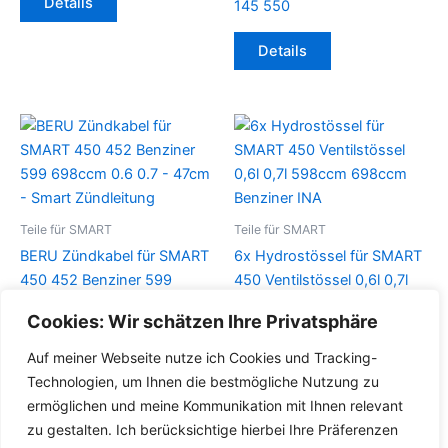
Details
145 550
Details
Teile für SMART
Teile für SMART
BERU Zündkabel für SMART
6x Hydrostössel für SMART
450 452 Benziner 599
450 Ventilstössel 0,6l 0,7l
698ccm 0.6 0.7 – 47cm –
598ccm 698ccm Benziner
Cookies: Wir schätzen Ihre Privatsphäre
Smart Zündleitung
INA
Auf meiner Webseite nutze ich Cookies und Tracking-
Details
Details
Technologien, um Ihnen die bestmögliche Nutzung zu
ermöglichen und meine Kommunikation mit Ihnen relevant
zu gestalten. Ich berücksichtige hierbei Ihre Präferenzen