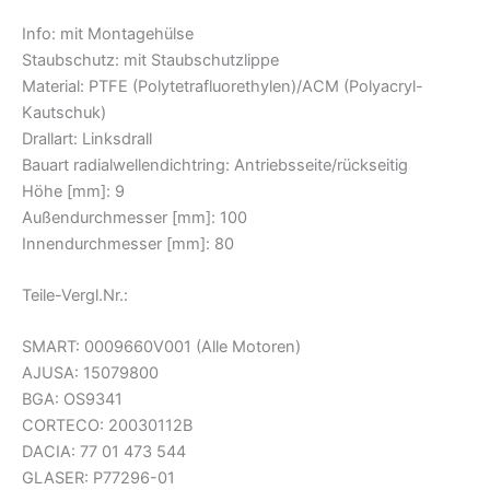
Info: mit Montagehülse
Staubschutz: mit Staubschutzlippe
Material: PTFE (Polytetrafluorethylen)/ACM (Polyacryl-
Kautschuk)
Drallart: Linksdrall
Bauart radialwellendichtring: Antriebsseite/rückseitig
Höhe [mm]: 9
Außendurchmesser [mm]: 100
Innendurchmesser [mm]: 80
Teile-Vergl.Nr.:
SMART: 0009660V001 (Alle Motoren)
AJUSA: 15079800
BGA: OS9341
CORTECO: 20030112B
DACIA: 77 01 473 544
GLASER: P77296-01