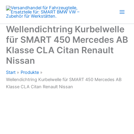
Mercedes
Zum
AB
Inhalt
Klasse
springen
CLA
Citan
Wellendichtring Kurbelwelle
Renault
für SMART 450 Mercedes AB
Nissan
Menge
Klasse CLA Citan Renault
Nissan
Start
Produkte
Wellendichtring Kurbelwelle für SMART 450 Mercedes AB
Klasse CLA Citan Renault Nissan