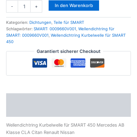
Wellendichtring
In den Warenkorb
-
+
Kurbelwelle
für
SMART
Kategorien:
Dichtungen
,
Teile für SMART
450
Schlagwörter:
SMART: 0009660V001
,
Wellendichtring für
Mercedes
SMART: 0009660V001
,
Wellendichtring Kurbelwelle für SMART
AB
450
Klasse
Garantiert sicherer Checkout
CLA
Citan
Renault
Nissan
Menge
Beschreibung
Zusätzliche Informationen
Wellendichtring Kurbelwelle für SMART 450 Mercedes AB
Klasse CLA Citan Renault Nissan