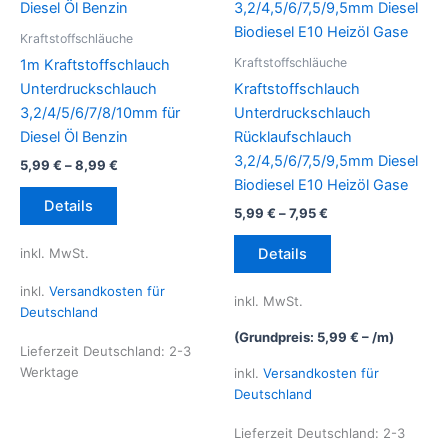
Kraftstoffschläuche
Kraftstoffschläuche
1m Kraftstoffschlauch
Unterdruckschlauch
Kraftstoffschlauch
3,2/4/5/6/7/8/10mm für
Unterdruckschlauch
Diesel Öl Benzin
Rücklaufschlauch
3,2/4,5/6/7,5/9,5mm Diesel
5,99
€
–
8,99
€
Biodiesel E10 Heizöl Gase
Dieses
Details
5,99
€
–
7,95
€
Produkt
weist
Dieses
inkl. MwSt.
Details
mehrere
Produkt
Varianten
weist
inkl.
Versandkosten für
inkl. MwSt.
auf.
mehrere
Deutschland
Die
Varianten
(Grundpreis:
5,99
€
– /
m
)
Lieferzeit Deutschland:
2-3
Optionen
auf.
Werktage
inkl.
Versandkosten für
können
Die
Deutschland
auf
Optionen
der
können
Lieferzeit Deutschland:
2-3