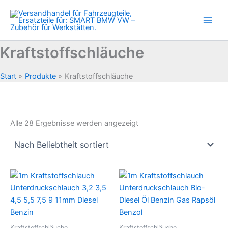
Zum
Inhalt
springen
Kraftstoffschläuche
Start
Produkte
Kraftstoffschläuche
Nach
Alle 28 Ergebnisse werden angezeigt
Beliebtheit
sortiert
Kraftstoffschläuche
Kraftstoffschläuche