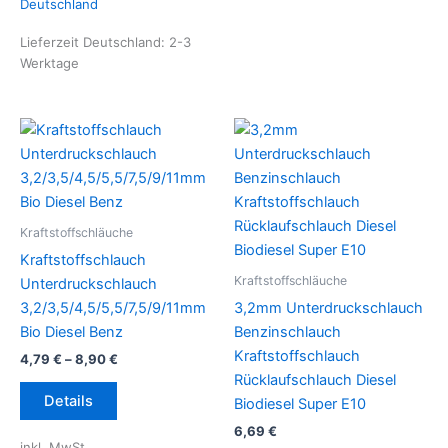
Deutschland
Optionen
auf
können
der
Lieferzeit Deutschland:
2-3
Werktage
auf
Produktseite
der
gewählt
Produktseite
werden
gewählt
werden
Kraftstoffschläuche
Kraftstoffschlauch
Kraftstoffschläuche
Unterdruckschlauch
3,2/3,5/4,5/5,5/7,5/9/11mm
3,2mm Unterdruckschlauch
Bio Diesel Benz
Benzinschlauch
Kraftstoffschlauch
4,79
€
–
8,90
€
Rücklaufschlauch Diesel
Dieses
Details
Biodiesel Super E10
Produkt
6,69
€
weist
inkl. MwSt.