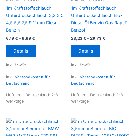
1m Kraftstoffschlauch
1m Kraftstoffschlauch
Unterdruckschlauch 3,2 3,5
Unterdruckschlauch Bio-
4,5 5,5 7,5 9 11mm Diesel
Diesel Öl Benzin Gas Rapsöl
Benzin
Benzol
6,19
€
–
9,99
€
23,23
€
–
29,73
€
Dieses
Dieses
Details
Details
Produkt
Produkt
weist
weist
inkl. MwSt.
inkl. MwSt.
mehrere
mehrere
Varianten
Varianten
inkl.
Versandkosten für
inkl.
Versandkosten für
auf.
auf.
Deutschland
Deutschland
Die
Die
Lieferzeit Deutschland:
2-3
Lieferzeit Deutschland:
2-3
Optionen
Optionen
Werktage
Werktage
können
können
auf
auf
der
der
Produktseite
Produktseite
gewählt
gewählt