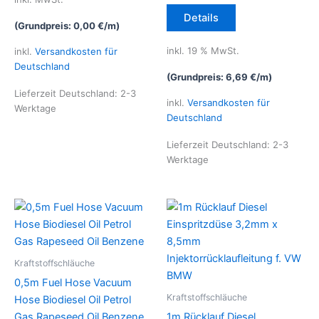
mehrere
Details
Varianten
(Grundpreis:
0,00
€
/
m
)
auf.
inkl. 19 % MwSt.
inkl.
Versandkosten für
Die
Deutschland
Optionen
(Grundpreis:
6,69
€
/
m
)
können
Lieferzeit Deutschland:
2-3
inkl.
Versandkosten für
Werktage
auf
Deutschland
der
Produktseite
Lieferzeit Deutschland:
2-3
Werktage
gewählt
werden
Kraftstoffschläuche
0,5m Fuel Hose Vacuum
Kraftstoffschläuche
Hose Biodiesel Oil Petrol
Gas Rapeseed Oil Benzene
1m Rücklauf Diesel