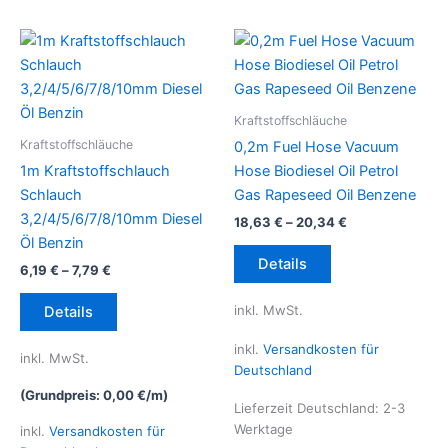
Kraftstoffschläuche
Kraftstoffschläuche
0,2m Fuel Hose Vacuum
1m Kraftstoffschlauch
Hose Biodiesel Oil Petrol
Schlauch
Gas Rapeseed Oil Benzene
3,2/4/5/6/7/8/10mm Diesel
18,63
€
–
20,34
€
Öl Benzin
Dieses
Details
6,19
€
–
7,79
€
Produkt
Dieses
weist
inkl. MwSt.
Details
Produkt
mehrere
weist
Varianten
inkl.
Versandkosten für
inkl. MwSt.
mehrere
auf.
Deutschland
Varianten
Die
(Grundpreis:
0,00
€
/
m
)
Lieferzeit Deutschland:
2-3
auf.
Optionen
Werktage
inkl.
Versandkosten für
Die
können