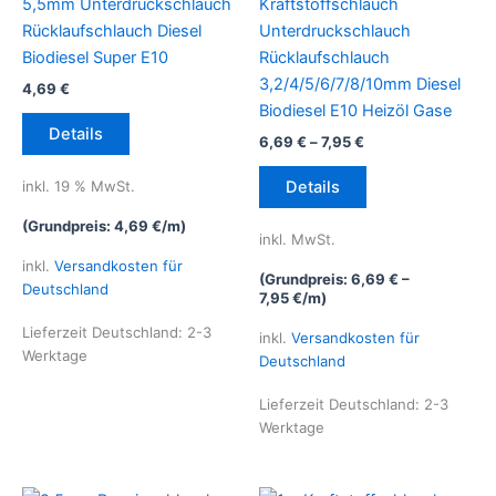
5,5mm Unterdruckschlauch
Kraftstoffschlauch
Rücklaufschlauch Diesel
Unterdruckschlauch
Biodiesel Super E10
Rücklaufschlauch
3,2/4/5/6/7/8/10mm Diesel
4,69
€
Biodiesel E10 Heizöl Gase
Details
6,69
€
–
7,95
€
Dieses
inkl. 19 % MwSt.
Details
Produkt
weist
(Grundpreis:
4,69
€
/
m
)
inkl. MwSt.
mehrere
inkl.
Versandkosten für
Varianten
(Grundpreis:
6,69
€
–
Deutschland
7,95
€
/
m
)
auf.
Die
Lieferzeit Deutschland:
2-3
inkl.
Versandkosten für
Werktage
Optionen
Deutschland
können
Lieferzeit Deutschland:
2-3
auf
Werktage
der
Produktseite
gewählt