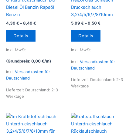
Unterdruckschlauch Bio-
Heizöl Gas Schlauch
Diesel Öl Benzin Rapsöl
Druckschlauch
Benzin
3,2/4/5/6/7/8/10mm
4,39
€
–
8,49
€
5,99
€
–
9,50
€
Dieses
Dieses
Details
Details
Produkt
Produkt
weist
weist
inkl. MwSt.
inkl. MwSt.
mehrere
mehrere
Varianten
Varianten
(Grundpreis:
0,00
€
/
m
)
inkl.
Versandkosten für
auf.
auf.
Deutschland
inkl.
Versandkosten für
Die
Die
Deutschland
Lieferzeit Deutschland:
2-3
Optionen
Optionen
Werktage
können
können
Lieferzeit Deutschland:
2-3
Werktage
auf
auf
der
der
Produktseite
Produktseite
gewählt
gewählt
werden
werden