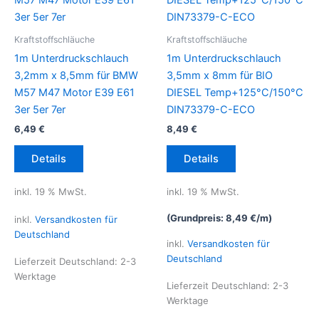
werden
werden
Kraftstoffschläuche
Kraftstoffschläuche
1m Unterdruckschlauch
1m Unterdruckschlauch
3,2mm x 8,5mm für BMW
3,5mm x 8mm für BIO
M57 M47 Motor E39 E61
DIESEL Temp+125°C/150°C
3er 5er 7er
DIN73379-C-ECO
6,49
€
8,49
€
Details
Details
inkl. 19 % MwSt.
inkl. 19 % MwSt.
(Grundpreis:
8,49
€
/
m
)
inkl.
Versandkosten für
Deutschland
inkl.
Versandkosten für
Deutschland
Lieferzeit Deutschland:
2-3
Werktage
Lieferzeit Deutschland:
2-3
Werktage