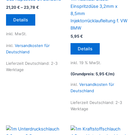
Einspritzdüse 3,2mm x
21,20
€
–
23,78
€
8,5mm
Dieses
Details
Injektorrücklaufleitung f. VW
Produkt
BMW
weist
inkl. MwSt.
5,95
€
mehrere
Varianten
inkl.
Versandkosten für
Details
auf.
Deutschland
Die
inkl. 19 % MwSt.
Lieferzeit Deutschland:
2-3
Optionen
Werktage
können
(Grundpreis:
5,95
€
/
m
)
auf
inkl.
Versandkosten für
der
Deutschland
Produktseite
gewählt
Lieferzeit Deutschland:
2-3
Werktage
werden