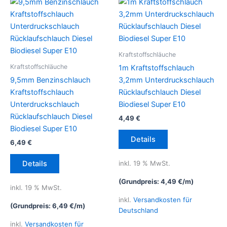
werden
Kraftstoffschläuche
Kraftstoffschläuche
1m Kraftstoffschlauch
9,5mm Benzinschlauch
3,2mm Unterdruckschlauch
Kraftstoffschlauch
Rücklaufschlauch Diesel
Unterdruckschlauch
Biodiesel Super E10
Rücklaufschlauch Diesel
4,49
€
Biodiesel Super E10
Details
6,49
€
inkl. 19 % MwSt.
Details
(Grundpreis:
4,49
€
/
m
)
inkl. 19 % MwSt.
inkl.
Versandkosten für
(Grundpreis:
6,49
€
/
m
)
Deutschland
inkl.
Versandkosten für