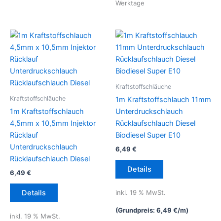
Werktage
Produktseite
auf
gewählt
der
werden
Produktseite
gewählt
werden
Kraftstoffschläuche
Kraftstoffschläuche
1m Kraftstoffschlauch 11mm
1m Kraftstoffschlauch
Unterdruckschlauch
4,5mm x 10,5mm Injektor
Rücklaufschlauch Diesel
Rücklauf
Biodiesel Super E10
Unterdruckschlauch
6,49
€
Rücklaufschlauch Diesel
Details
6,49
€
inkl. 19 % MwSt.
Details
(Grundpreis:
6,49
€
/
m
)
inkl. 19 % MwSt.