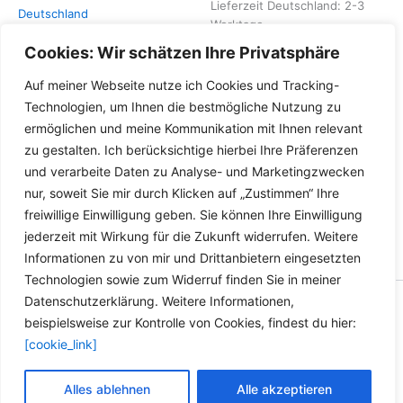
Lieferzeit Deutschland:
2-3
Deutschland
Werktage
Lieferzeit Deutschland:
2-3
Cookies: Wir schätzen Ihre Privatsphäre
Werktage
Auf meiner Webseite nutze ich Cookies und Tracking-
Technologien, um Ihnen die bestmögliche Nutzung zu
ermöglichen und meine Kommunikation mit Ihnen relevant
zu gestalten. Ich berücksichtige hierbei Ihre Präferenzen
und verarbeite Daten zu Analyse- und Marketingzwecken
nur, soweit Sie mir durch Klicken auf „Zustimmen“ Ihre
freiwillige Einwilligung geben. Sie können Ihre Einwilligung
jederzeit mit Wirkung für die Zukunft widerrufen. Weitere
Informationen zu von mir und Drittanbietern eingesetzten
Technologien sowie zum Widerruf finden Sie in meiner
Datenschutzerklärung. Weitere Informationen,
Copyright © 2026 Versandhandel für Fahrzeugteile, Ersatzteile
beispielsweise zur Kontrolle von Cookies, findest du hier:
für: SMART BMW VW - Zubehör für Werkstätten.
[cookie_link]
Vertrag widerrufen
Alles ablehnen
Alle akzeptieren