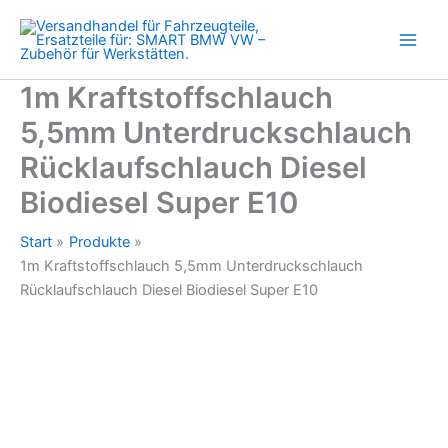
Diesel
Zum
Biodiesel
Inhalt
Super
springen
E10
Menge
1m Kraftstoffschlauch
5,5mm Unterdruckschlauch
Rücklaufschlauch Diesel
Biodiesel Super E10
Start
Produkte
1m Kraftstoffschlauch 5,5mm Unterdruckschlauch
Rücklaufschlauch Diesel Biodiesel Super E10