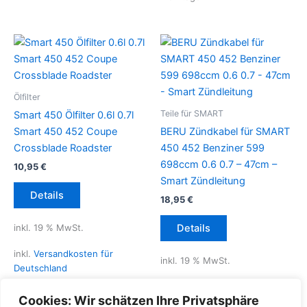
Ölfilter
Teile für SMART
Smart 450 Ölfilter 0.6l 0.7l
Smart 450 452 Coupe
BERU Zündkabel für SMART
Crossblade Roadster
450 452 Benziner 599
698ccm 0.6 0.7 – 47cm –
10,95
€
Smart Zündleitung
Details
18,95
€
inkl. 19 % MwSt.
Details
inkl.
Versandkosten für
inkl. 19 % MwSt.
Deutschland
inkl.
Versandkosten für
Lieferzeit Deutschland:
2-3
Cookies: Wir schätzen Ihre Privatsphäre
Deutschland