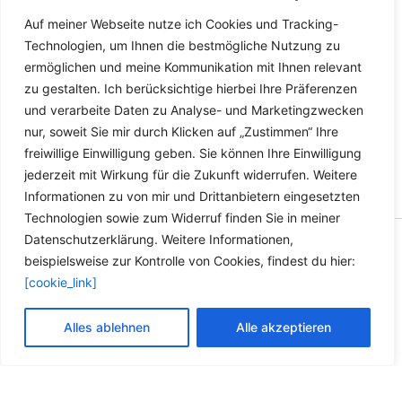
Werktage
Auf meiner Webseite nutze ich Cookies und Tracking-
Lieferzeit Deutschland:
2-3
Technologien, um Ihnen die bestmögliche Nutzung zu
Werktage
ermöglichen und meine Kommunikation mit Ihnen relevant
zu gestalten. Ich berücksichtige hierbei Ihre Präferenzen
und verarbeite Daten zu Analyse- und Marketingzwecken
nur, soweit Sie mir durch Klicken auf „Zustimmen“ Ihre
freiwillige Einwilligung geben. Sie können Ihre Einwilligung
jederzeit mit Wirkung für die Zukunft widerrufen. Weitere
Informationen zu von mir und Drittanbietern eingesetzten
Technologien sowie zum Widerruf finden Sie in meiner
Datenschutzerklärung. Weitere Informationen,
Copyright © 2026 Versandhandel für Fahrzeugteile, Ersatzteile
beispielsweise zur Kontrolle von Cookies, findest du hier:
für: SMART BMW VW - Zubehör für Werkstätten.
[cookie_link]
Vertrag widerrufen
Alles ablehnen
Alle akzeptieren
Alle Preise inkl. der gesetzlichen MwSt.