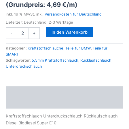
(Grundpreis:
4,69
€
/
m
)
inkl. 19 % MwSt.
inkl.
Versandkosten für Deutschland
Lieferzeit Deutschland:
2-3 Werktage
1m
In den Warenkorb
-
+
Kraftstoffschlauch
5,5mm
Unterdruckschlauch
Kategorien:
Kraftstoffschläuche
,
Teile für BMW
,
Teile für
Rücklaufschlauch
SMART
Diesel
Schlagwörter:
5.5mm Kraftstoffschlauch
,
Rücklaufschlauch
,
Biodiesel
Unterdruckschlauch
Super
E10
Menge
Beschreibung
Zusätzliche Informationen
Kraftstoffschlauch Unterdruckschlauch Rücklaufschlauch
Diesel Biodiesel Super E10