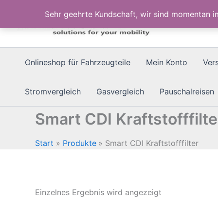
Zum
Sehr geehrte Kundschaft, wir sind momentan 
Inhalt
springen
Onlineshop für Fahrzeugteile
Mein Konto
Ver
Stromvergleich
Gasvergleich
Pauschalreisen
Smart CDI Kraftstofffilte
Start
Produkte
Smart CDI Kraftstofffilter
Einzelnes Ergebnis wird angezeigt