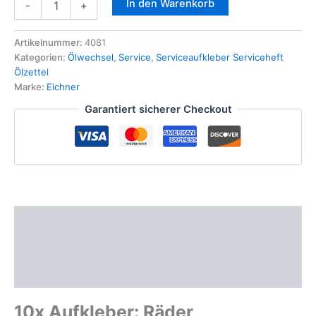
In den Warenkorb
-
+
Aufkleber
Räder
NACHZIEHEN
Artikelnummer:
4081
Inspektion
Kategorien:
Ölwechsel
,
Service
,
Serviceaufkleber Serviceheft
Serviceaufkleber
Ölzettel
Reifendienst
Marke:
Eichner
Menge
Garantiert sicherer Checkout
Beschreibung
Zusätzliche Informationen
Produktsicherheit
10x Aufkleber:
Räder