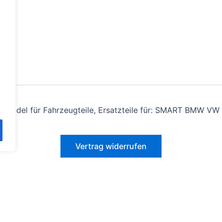
andel für Fahrzeugteile, Ersatzteile für: SMART BMW VW 
Vertrag widerrufen
Alle Preise inkl. der gesetzlichen MwSt.
estrichenen Preise entsprechen dem bisherigen Preis in diesem O