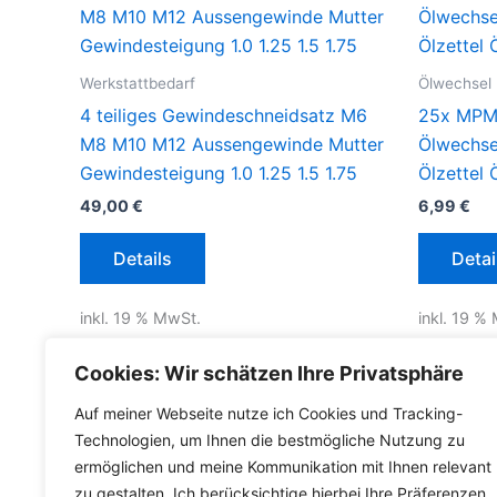
Werkstattbedarf
Ölwechsel
4 teiliges Gewindeschneidsatz M6
25x MPM 
M8 M10 M12 Aussengewinde Mutter
Ölwechsel
Gewindesteigung 1.0 1.25 1.5 1.75
Ölzettel 
49,00
€
6,99
€
Details
Detai
inkl. 19 % MwSt.
inkl. 19 %
inkl.
Versandkosten für Deutschland
inkl.
Versa
Cookies: Wir schätzen Ihre Privatsphäre
Lieferzeit Deutschland:
2-3 Werktage
Lieferzeit
Auf meiner Webseite nutze ich Cookies und Tracking-
Technologien, um Ihnen die bestmögliche Nutzung zu
ermöglichen und meine Kommunikation mit Ihnen relevant
zu gestalten. Ich berücksichtige hierbei Ihre Präferenzen