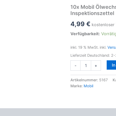
10x Mobil Ölwechs
Inspektionszettel
4,99
€
kostenloser
Verfügbarkeit:
Vorräti
inkl. 19 % MwSt.
inkl.
Vers
Lieferzeit Deutschland:
2-
10x
I
-
+
Mobil
Ölwechselanhänger,
Ölwechselzettel,
Artikelnummer:
5167
K
Inspektionszettel
Marke:
Mobil
Menge
oduktsicherheit