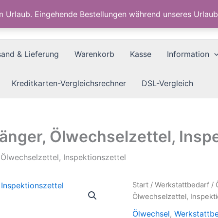
im Urlaub. Eingehende Bestellungen während unseres Urla
sand & Lieferung
Warenkorb
Kasse
Information
Kreditkarten-Vergleichsrechner
DSL-Vergleich
nger, Ölwechselzettel, Inspe
Ölwechselzettel, Inspektionszettel
Start
/
Werkstattbedarf
/
Ölwechselzettel, Inspekti
Ölwechsel
,
Werkstattb