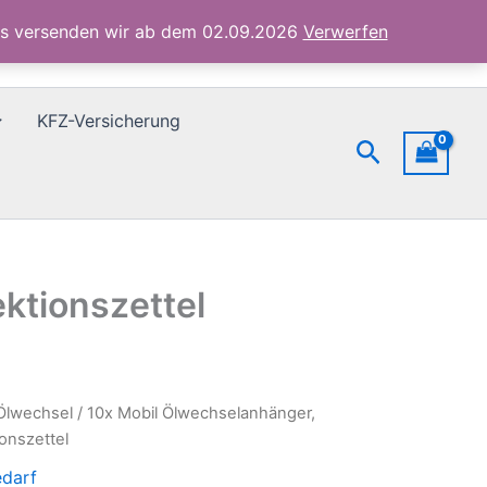
Menge
ubs versenden wir ab dem 02.09.2026
Verwerfen
KFZ-Versicherung
Suchen
ktionszettel
Ölwechsel
/ 10x Mobil Ölwechselanhänger,
onszettel
edarf