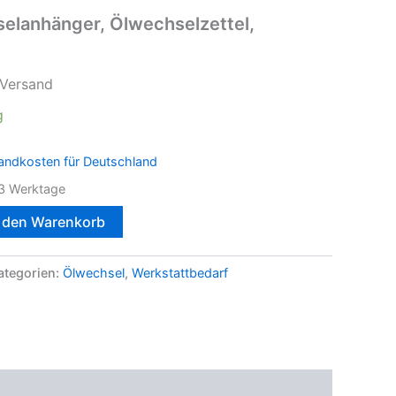
elanhänger, Ölwechselzettel,
 Versand
g
andkosten für Deutschland
3 Werktage
n den Warenkorb
ategorien:
Ölwechsel
,
Werkstattbedarf