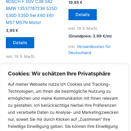
BOSCH F 00V C38 042
19,95
€
BMW 13537787236 525D
Details
530D 535D 5er E60 E61
M57 M57N Motor
inkl. 19 % MwSt.
3,95
€
(Grundpreis:
3,99
€
/
m
)
Details
inkl.
Versandkosten für
Deutschland
inkl. 19 % MwSt.
inkl.
Versandkosten für
Cookies: Wir schätzen Ihre Privatsphäre
Deutschland
Auf meiner Webseite nutze ich Cookies und Tracking-
Lieferzeit Deutschland:
2-3
Technologien, um Ihnen die bestmögliche Nutzung zu
Werktage
ermöglichen und meine Kommunikation mit Ihnen relevant
zu gestalten. Ich berücksichtige hierbei Ihre Präferenzen
und verarbeite Daten zu Analyse- und Marketingzwecken
nur, soweit Sie mir durch Klicken auf „Zustimmen“ Ihre
freiwillige Einwilligung geben. Sie können Ihre Einwilligung