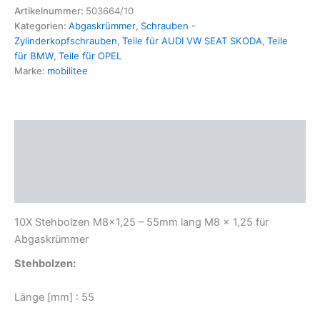
-
Artikelnummer:
503664/10
55mm
Kategorien:
Abgaskrümmer
,
Schrauben -
lang
Zylinderkopfschrauben
,
Teile für AUDI VW SEAT SKODA
,
Teile
M8
für BMW
,
Teile für OPEL
x
Marke:
mobilitee
1,25
für
Abgaskrümmer
Menge
Beschreibung
Zusätzliche Informationen
Produktsicherheit
10X Stehbolzen M8x1,25 – 55mm lang M8 x 1,25 für
Abgaskrümmer
Stehbolzen:
Länge [mm] : 55