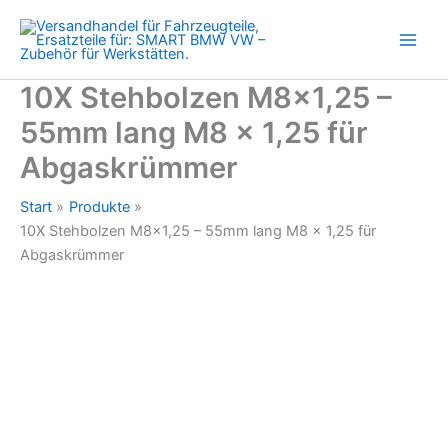
lang
Zum
M8
Inhalt
x
springen
1,25
für
10X Stehbolzen M8x1,25 –
Abgaskrümmer
55mm lang M8 x 1,25 für
Menge
Abgaskrümmer
Start
Produkte
10X Stehbolzen M8x1,25 – 55mm lang M8 x 1,25 für
Abgaskrümmer