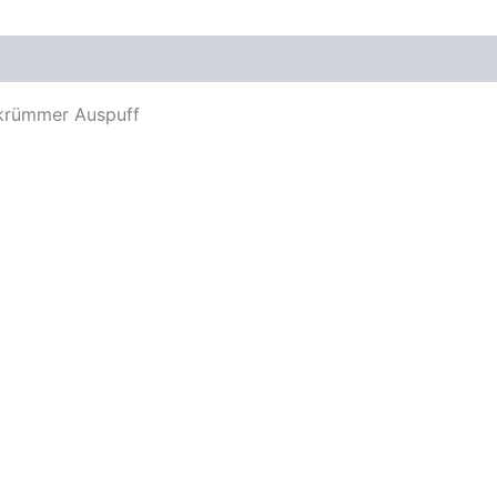
M8
x
1,25
oduktsicherheit
Menge
krümmer Auspuff