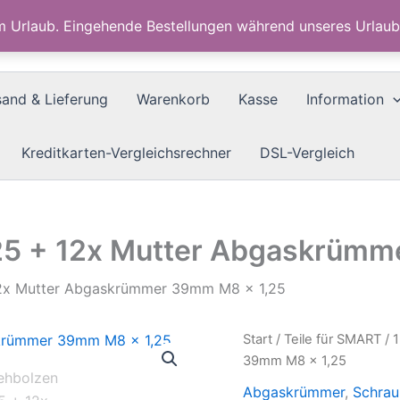
im Urlaub. Eingehende Bestellungen während unseres Urla
sand & Lieferung
Warenkorb
Kasse
Information
Kreditkarten-Vergleichsrechner
DSL-Vergleich
,25 + 12x Mutter Abgaskrüm
12x Mutter Abgaskrümmer 39mm M8 x 1,25
Start
/
Teile für SMART
/ 
39mm M8 x 1,25
Abgaskrümmer
,
Schrau