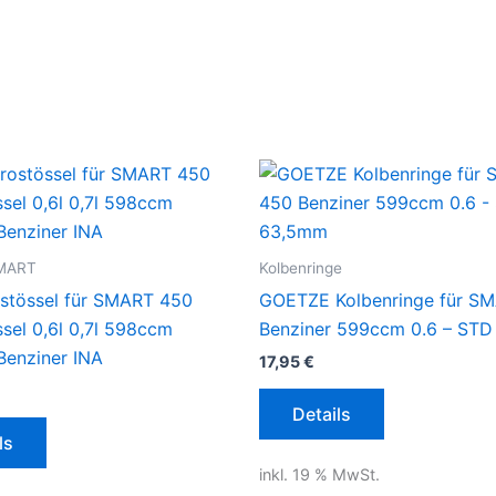
SMART
Kolbenringe
stössel für SMART 450
GOETZE Kolbenringe für S
ssel 0,6l 0,7l 598ccm
Benziner 599ccm 0.6 – ST
enziner INA
17,95
€
Details
ls
inkl. 19 % MwSt.