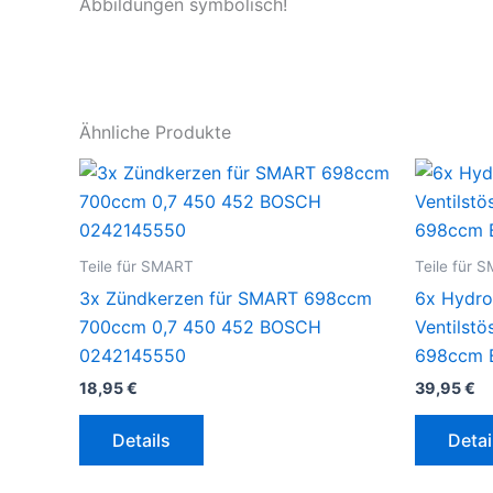
Abbildungen symbolisch!
Ähnliche Produkte
Teile für SMART
Teile für 
3x Zündkerzen für SMART 698ccm
6x Hydro
700ccm 0,7 450 452 BOSCH
Ventilstö
0242145550
698ccm B
18,95
€
39,95
€
Details
Detai