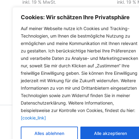
inkl. 19 % MwSt.
inkl. 19 %
inkl.
Versandkosten für Deutschland
inkl.
Versa
Cookies: Wir schätzen Ihre Privatsphäre
Lieferzeit Deutschland:
2-3 Werktage
Lieferzeit
Auf meiner Webseite nutze ich Cookies und Tracking-
Technologien, um Ihnen die bestmögliche Nutzung zu
ermöglichen und meine Kommunikation mit Ihnen relevant
zu gestalten. Ich berücksichtige hierbei Ihre Präferenzen
und verarbeite Daten zu Analyse- und Marketingzwecken
nur, soweit Sie mir durch Klicken auf „Zustimmen“ Ihre
freiwillige Einwilligung geben. Sie können Ihre Einwilligung
jederzeit mit Wirkung für die Zukunft widerrufen. Weitere
Informationen zu von mir und Drittanbietern eingesetzten
Technologien sowie zum Widerruf finden Sie in meiner
Datenschutzerklärung. Weitere Informationen,
beispielsweise zur Kontrolle von Cookies, findest du hier:
[cookie_link]
Copyright © 2026 Versandh
Alles ablehnen
Alle akzeptieren