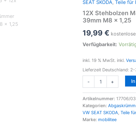
SEAT SKODA
,
Teile fü
12X Stehbolzen M
39mm M8 x 1,25
19,99
€
kostenlose
Verfügbarkeit:
Vorräti
inkl. 19 % MwSt.
inkl.
Vers
Lieferzeit Deutschland:
2-
12X
I
-
+
Stehbolzen
M8
x
Artikelnummer:
17706/03
1,25
Kategorien:
Abgaskrümm
+
VW SEAT SKODA
,
Teile f
12x
Marke:
mobilitee
Mutter
Abgaskrümmer
39mm