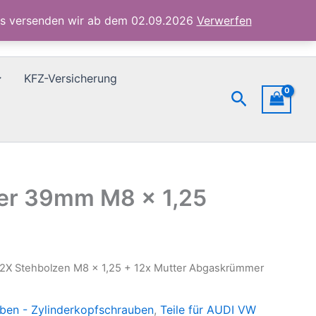
12x
ubs versenden wir ab dem 02.09.2026
Verwerfen
Mutter
Abgaskrümmer
39mm
M8
KFZ-Versicherung
x
Suchen
1,25
Menge
mer 39mm M8 x 1,25
12X Stehbolzen M8 x 1,25 + 12x Mutter Abgaskrümmer
ben - Zylinderkopfschrauben
,
Teile für AUDI VW