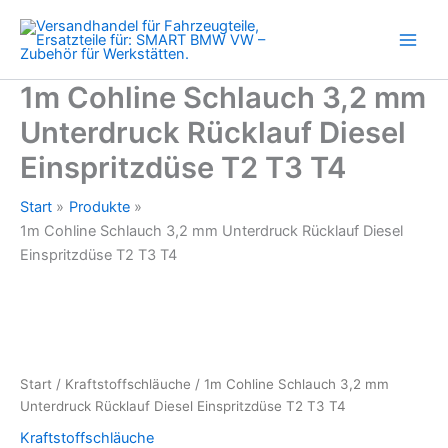
Unterdruck
Zum
Rücklauf
Inhalt
Diesel
springen
Einspritzdüse
T2
1m Cohline Schlauch 3,2 mm
T3
Unterdruck Rücklauf Diesel
T4
Menge
Einspritzdüse T2 T3 T4
Start
Produkte
1m Cohline Schlauch 3,2 mm Unterdruck Rücklauf Diesel
Einspritzdüse T2 T3 T4
Start
/
Kraftstoffschläuche
/ 1m Cohline Schlauch 3,2 mm
Unterdruck Rücklauf Diesel Einspritzdüse T2 T3 T4
Kraftstoffschläuche