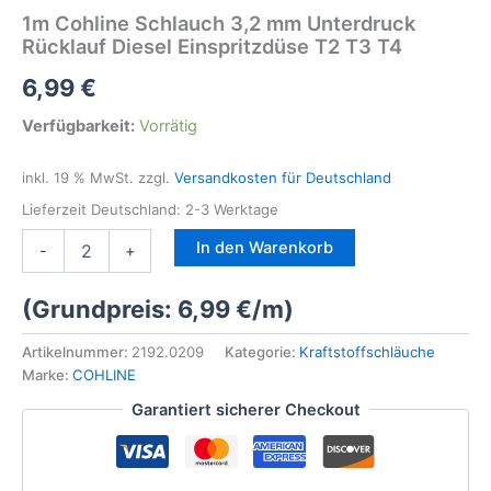
1m Cohline Schlauch 3,2 mm Unterdruck
Rücklauf Diesel Einspritzdüse T2 T3 T4
6,99
€
Verfügbarkeit:
Vorrätig
inkl. 19 % MwSt.
zzgl.
Versandkosten für Deutschland
Lieferzeit Deutschland:
2-3 Werktage
1m
In den Warenkorb
-
+
Cohline
Schlauch
(Grundpreis:
6,99
€
/
m
)
3,2
mm
Unterdruck
Artikelnummer:
2192.0209
Kategorie:
Kraftstoffschläuche
Rücklauf
Marke:
COHLINE
Diesel
Garantiert sicherer Checkout
Einspritzdüse
T2
T3
T4