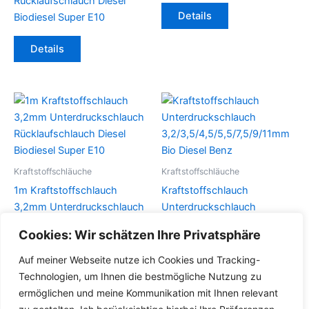
Rücklaufschlauch Diesel
Dieses
Details
Biodiesel Super E10
Produkt
weist
Details
mehrere
Varianten
auf.
Die
Optionen
können
auf
der
Kraftstoffschläuche
Kraftstoffschläuche
Produktseite
1m Kraftstoffschlauch
Kraftstoffschlauch
gewählt
3,2mm Unterdruckschlauch
Unterdruckschlauch
werden
Rücklaufschlauch Diesel
3,2/3,5/4,5/5,5/7,5/9/11mm
Cookies: Wir schätzen Ihre Privatsphäre
Biodiesel Super E10
Bio Diesel Benz
Auf meiner Webseite nutze ich Cookies und Tracking-
Dieses
Details
Details
Technologien, um Ihnen die bestmögliche Nutzung zu
Produkt
ermöglichen und meine Kommunikation mit Ihnen relevant
weist