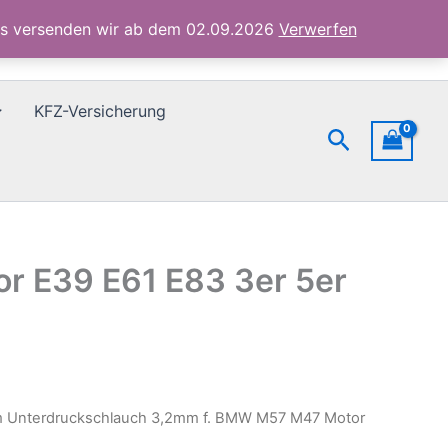
M47
ubs versenden wir ab dem 02.09.2026
Verwerfen
Motor
E39
E61
E83
KFZ-Versicherung
3er
Suchen
5er
7er
Menge
r E39 E61 E83 3er 5er
m Unterdruckschlauch 3,2mm f. BMW M57 M47 Motor