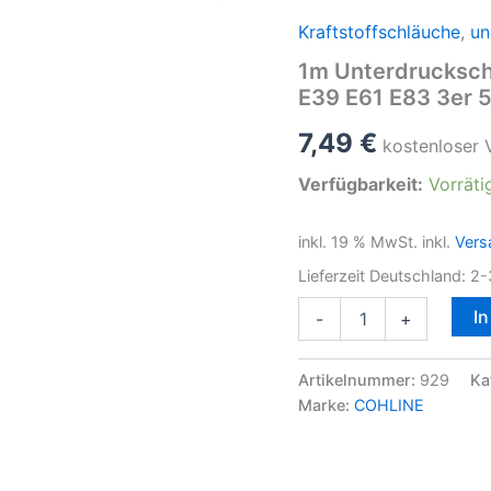
Kraftstoffschläuche
,
un
1m Unterdrucksc
E39 E61 E83 3er 5
7,49
€
kostenloser 
Verfügbarkeit:
Vorräti
inkl. 19 % MwSt.
inkl.
Vers
Lieferzeit Deutschland:
2-
1m
I
-
+
Unterdruckschlauch
3,2mm
f.
Artikelnummer:
929
Ka
BMW
Marke:
COHLINE
M57
M47
Motor
E39