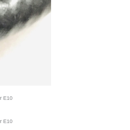
er E10
er E10