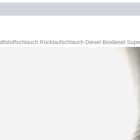
E61
oduktsicherheit
E83
3er
5er
7er
Menge
tstoffschlauch Rücklaufschlauch Diesel Biodiesel Sup