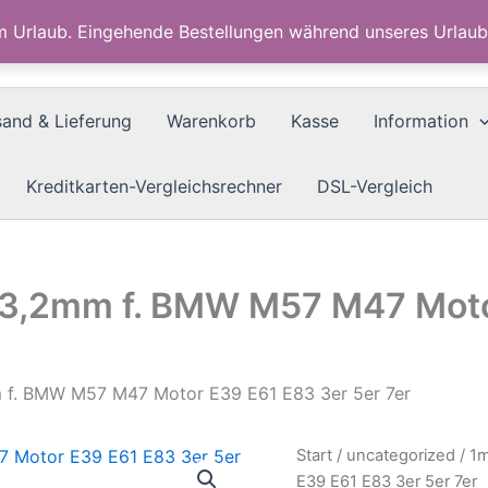
im Urlaub. Eingehende Bestellungen während unseres Urla
sand & Lieferung
Warenkorb
Kasse
Information
Kreditkarten-Vergleichsrechner
DSL-Vergleich
 3,2mm f. BMW M57 M47 Moto
 f. BMW M57 M47 Motor E39 E61 E83 3er 5er 7er
Start
/
uncategorized
/ 1
E39 E61 E83 3er 5er 7er