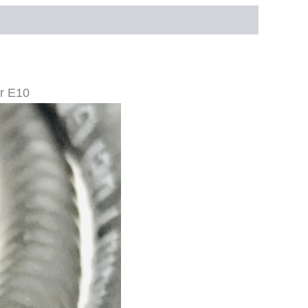
er E10