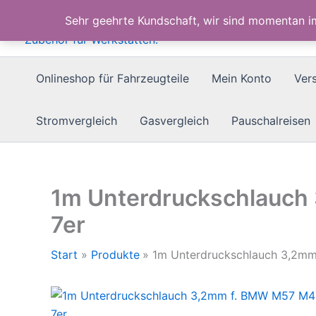
Zum
Sehr geehrte Kundschaft, wir sind momentan 
Inhalt
springen
Onlineshop für Fahrzeugteile
Mein Konto
Ver
Stromvergleich
Gasvergleich
Pauschalreisen
1m Unterdruckschlauch
7er
Start
Produkte
1m Unterdruckschlauch 3,2mm