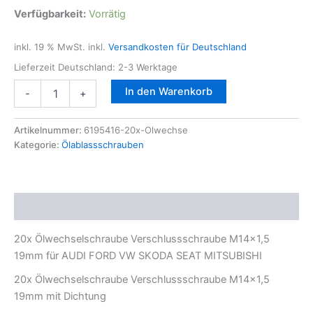
Verfügbarkeit:
Vorrätig
inkl. 19 % MwSt.
inkl.
Versandkosten für Deutschland
Lieferzeit Deutschland:
2-3 Werktage
20x
In den Warenkorb
-
+
Ölablassschraube
Verschlussschraube
M14x1,5
Artikelnummer:
6195416-20x-Olwechse
19mm
Kategorie:
Ölablassschrauben
für
AUDI
FORD
VW
Beschreibung
SKODA
SEAT
20x Ölwechselschraube Verschlussschraube M14x1,5
MITSUBISHI
Menge
19mm für AUDI FORD VW SKODA SEAT MITSUBISHI
20x Ölwechselschraube Verschlussschraube M14x1,5
19mm mit Dichtung