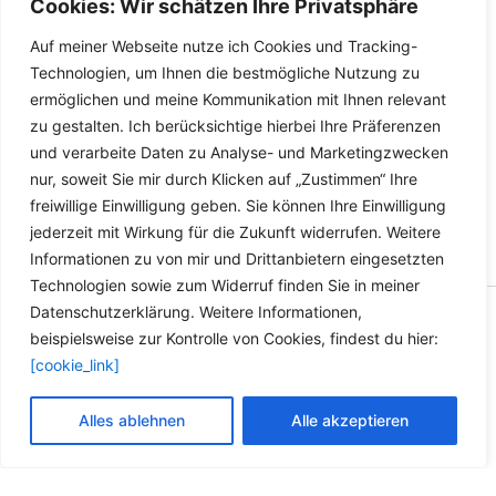
Cookies: Wir schätzen Ihre Privatsphäre
Deutschland
Deutschland
Auf meiner Webseite nutze ich Cookies und Tracking-
Lieferzeit Deutschland:
2-3
Lieferzeit Deutschland:
2-3
Technologien, um Ihnen die bestmögliche Nutzung zu
Werktage
Werktage
ermöglichen und meine Kommunikation mit Ihnen relevant
zu gestalten. Ich berücksichtige hierbei Ihre Präferenzen
und verarbeite Daten zu Analyse- und Marketingzwecken
nur, soweit Sie mir durch Klicken auf „Zustimmen“ Ihre
freiwillige Einwilligung geben. Sie können Ihre Einwilligung
jederzeit mit Wirkung für die Zukunft widerrufen. Weitere
Informationen zu von mir und Drittanbietern eingesetzten
Technologien sowie zum Widerruf finden Sie in meiner
Datenschutzerklärung. Weitere Informationen,
Copyright © 2026 Versandhandel für Fahrzeugteile, Ersatzteile
beispielsweise zur Kontrolle von Cookies, findest du hier:
für: SMART BMW VW - Zubehör für Werkstätten.
[cookie_link]
Vertrag widerrufen
Alles ablehnen
Alle akzeptieren
Alle Preise inkl. der gesetzlichen MwSt.