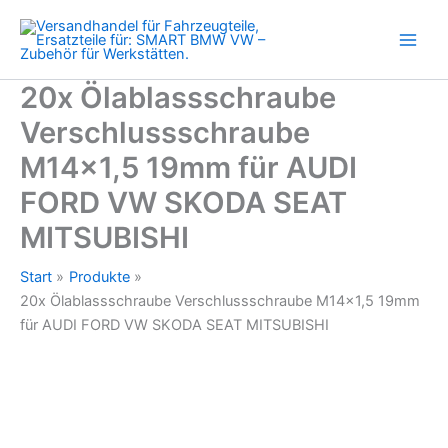
für
Zum
AUDI
Inhalt
FORD
springen
VW
SKODA
20x Ölablassschraube
SEAT
Verschlussschraube
MITSUBISHI
Menge
M14x1,5 19mm für AUDI
FORD VW SKODA SEAT
MITSUBISHI
Start
Produkte
20x Ölablassschraube Verschlussschraube M14x1,5 19mm
für AUDI FORD VW SKODA SEAT MITSUBISHI