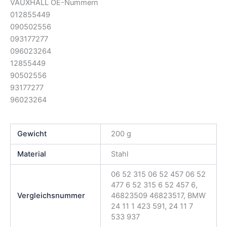
VAUXHALL OE-Nummern
012855449
090502556
093177277
096023264
12855449
90502556
93177277
96023264
Gewicht
200 g
Material
Stahl
06 52 315 06 52 457 06 52
477 6 52 315 6 52 457 6,
Vergleichsnummer
46823509 46823517, BMW
24 11 1 423 591, 24 11 7
533 937