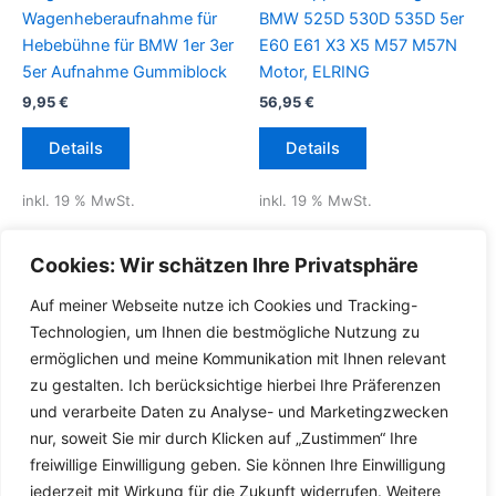
Wagenheberaufnahme für
BMW 525D 530D 535D 5er
Hebebühne für BMW 1er 3er
E60 E61 X3 X5 M57 M57N
5er Aufnahme Gummiblock
Motor, ELRING
9,95
€
56,95
€
Details
Details
inkl. 19 % MwSt.
inkl. 19 % MwSt.
inkl.
Versandkosten für
inkl.
Versandkosten für
Cookies: Wir schätzen Ihre Privatsphäre
Deutschland
Deutschland
Auf meiner Webseite nutze ich Cookies und Tracking-
Lieferzeit Deutschland:
2-3
Lieferzeit Deutschland:
2-3
Technologien, um Ihnen die bestmögliche Nutzung zu
Werktage
Werktage
ermöglichen und meine Kommunikation mit Ihnen relevant
zu gestalten. Ich berücksichtige hierbei Ihre Präferenzen
und verarbeite Daten zu Analyse- und Marketingzwecken
nur, soweit Sie mir durch Klicken auf „Zustimmen“ Ihre
freiwillige Einwilligung geben. Sie können Ihre Einwilligung
jederzeit mit Wirkung für die Zukunft widerrufen. Weitere