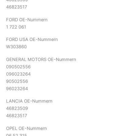
46823517
FORD OE-Nummern
1 722 061
FORD USA OE-Nummern
W303860
GENERAL MOTORS OE-Nummern
090502556
096023264
90502556
96023264
LANCIA OE-Nummern
46823509
46823517
OPEL OE-Nummern
06 52 315