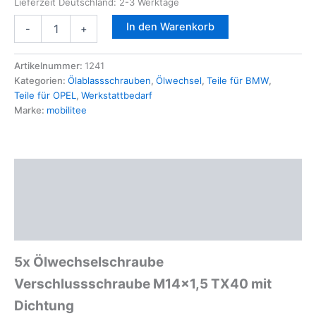
Lieferzeit Deutschland:
2-3 Werktage
5x
In den Warenkorb
-
+
Ölwechselschraube
Verschlussschraube
M14x1,5
Artikelnummer:
1241
TX40
Kategorien:
Ölablassschrauben
,
Ölwechsel
,
Teile für BMW
,
für
Teile für OPEL
,
Werkstattbedarf
BMW
Marke:
mobilitee
FORD
OPEL
ALFA
Renault
Beschreibung
Menge
Zusätzliche Informationen
Produktsicherheit
5x Ölwechselschraube
Verschlussschraube M14x1,5 TX40 mit
Dichtung