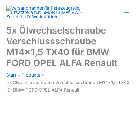
für
Zum
BMW
Inhalt
FORD
springen
OPEL
ALFA
5x Ölwechselschraube
Renault
Verschlussschraube
Menge
M14x1,5 TX40 für BMW
FORD OPEL ALFA Renault
Start
Produkte
5x Ölwechselschraube Verschlussschraube M14x1,5 TX40
für BMW FORD OPEL ALFA Renault