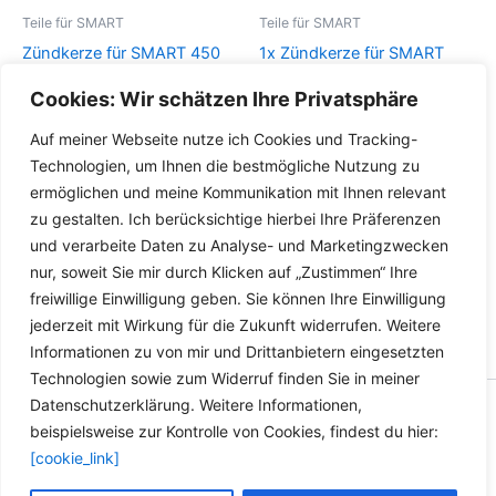
Teile für SMART
Teile für SMART
Zündkerze für SMART 450
1x Zündkerze für SMART
452 Benziner 698ccm
599ccm 0,6 SMART 450
Cookies: Wir schätzen Ihre Privatsphäre
700ccm – BERU Z286
BOSCH 0242240648
Auf meiner Webseite nutze ich Cookies und Tracking-
Details
Details
Technologien, um Ihnen die bestmögliche Nutzung zu
ermöglichen und meine Kommunikation mit Ihnen relevant
zu gestalten. Ich berücksichtige hierbei Ihre Präferenzen
und verarbeite Daten zu Analyse- und Marketingzwecken
nur, soweit Sie mir durch Klicken auf „Zustimmen“ Ihre
freiwillige Einwilligung geben. Sie können Ihre Einwilligung
jederzeit mit Wirkung für die Zukunft widerrufen. Weitere
Informationen zu von mir und Drittanbietern eingesetzten
Technologien sowie zum Widerruf finden Sie in meiner
Datenschutzerklärung. Weitere Informationen,
Copyright © 2026 Versandhandel für Fahrzeugteile, Ersatzteile
beispielsweise zur Kontrolle von Cookies, findest du hier:
für: SMART BMW VW - Zubehör für Werkstätten.
[cookie_link]