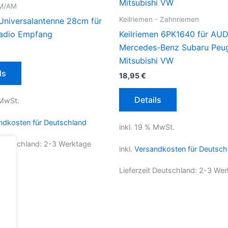
FM/AM
Keilriemen - Zahnriemen
Universalantenne 28cm für
adio Empfang
Keilriemen 6PK1640 für AU
Mercedes-Benz Subaru Peu
Mitsubishi VW
ls
18,95
€
Details
 MwSt.
ndkosten für Deutschland
inkl. 19 % MwSt.
 Deutschland:
2-3 Werktage
inkl.
Versandkosten für Deutsch
Lieferzeit Deutschland:
2-3 Wer