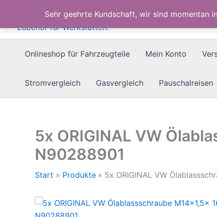
Zum
Sehr geehrte Kundschaft, wir sind momentan 
Inhalt
springen
Onlineshop für Fahrzeugteile
Mein Konto
Ver
Stromvergleich
Gasvergleich
Pauschalreisen
5x ORIGINAL VW Ölabl
N90288901
Start
Produkte
5x ORIGINAL VW Ölablasssc