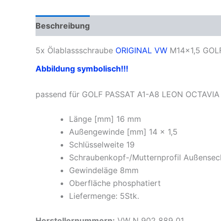
Beschreibung
Zusätzliche Informationen
Pr
5x Ölablassschraube
ORIGINAL VW
M14x1,5 GOL
Abbildung symbolisch!!!
passend für GOLF PASSAT A1-A8 LEON OCTAVIA
Länge [mm] 16 mm
Außengewinde [mm] 14 x 1,5
Schlüsselweite 19
Schraubenkopf-/Mutternprofil Außense
Gewindeläge 8mm
Oberfläche phosphatiert
Liefermenge: 5Stk.
Herstellernummern:
VW N 902 889 01