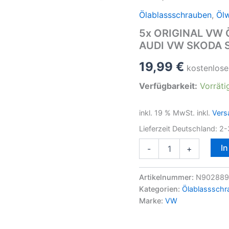
Ölablassschrauben
,
Öl
5x ORIGINAL VW 
AUDI VW SKODA 
19,99
€
kostenlose
Verfügbarkeit:
Vorräti
inkl. 19 % MwSt.
inkl.
Vers
Lieferzeit Deutschland:
2-
5x
I
-
+
ORIGINAL
VW
Ölablassschraube
Artikelnummer:
N902889
M14x1,5x
Kategorien:
Ölablassschr
16mm
Marke:
VW
AUDI
VW
SKODA