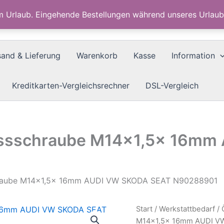
im Urlaub. Eingehende Bestellungen während unseres Urla
sand & Lieferung
Warenkorb
Kasse
Information
Kreditkarten-Vergleichsrechner
DSL-Vergleich
assschraube M14x1,5x 16mm
hraube M14x1,5x 16mm AUDI VW SKODA SEAT N90288901
Start
/
Werkstattbedarf
/
M14x1,5x 16mm AUDI V