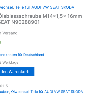
wechsel
,
Teile für AUDI VW SEAT SKODA
Ölablassschraube M14x1,5x 16mm
SEAT N90288901
r Versand
g
andkosten für Deutschland
3 Werktage
n den Warenkorb
01-5
auben
,
Ölwechsel
,
Teile für AUDI VW SEAT SKODA