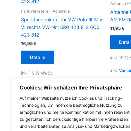
Antenne 
Fahrwerksteile - Achsteile
Antenne 
Spurstangenkopf für VW Polo III IV V
AM FM R
VI rechts VW-Nr.: 6R0 423 812 6Q0
11,95
€
423 812
Detai
16,95
€
Details
inkl. 19 %
inkl.
Versa
inkl. 19 % MwSt.
Lieferzeit
inkl.
Versandkosten für Deutschland
Cookies: Wir schätzen Ihre Privatsphäre
Lieferzeit Deutschland:
2-3 Werktage
Auf meiner Webseite nutze ich Cookies und Tracking-
Technologien, um Ihnen die bestmögliche Nutzung zu
ermöglichen und meine Kommunikation mit Ihnen relevant
zu gestalten. Ich berücksichtige hierbei Ihre Präferenzen
und verarbeite Daten zu Analyse- und Marketingzwecken