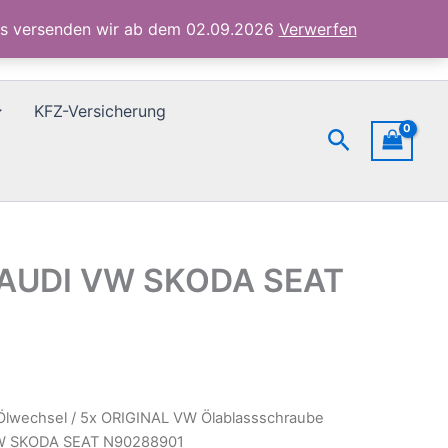
AUDI
ubs versenden wir ab dem 02.09.2026
Verwerfen
VW
SKODA
SEAT
N90288901
KFZ-Versicherung
Menge
Suchen
 AUDI VW SKODA SEAT
Ölwechsel
/ 5x ORIGINAL VW Ölablassschraube
W SKODA SEAT N90288901