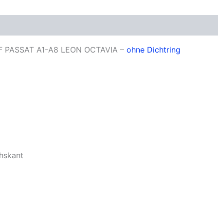
SEAT
N90288901
oduktsicherheit
Menge
F PASSAT A1-A8 LEON OCTAVIA –
ohne Dichtring
chskant