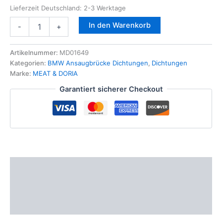
Lieferzeit Deutschland:
2-3 Werktage
6x
In den Warenkorb
-
+
Dichtungssatz
Ansaugbrücke
f.
Artikelnummer:
MD01649
BMW
Kategorien:
BMW Ansaugbrücke Dichtungen
,
Dichtungen
N57
Marke:
MEAT & DORIA
D30
Garantiert sicherer Checkout
BMW
11618507335
MD01649
+
Stopfen
Menge
Beschreibung
Zusätzliche Informationen
Produktsicherheit