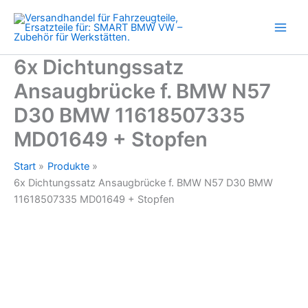
N57
Zum
D30
Inhalt
BMW
springen
11618507335
MD01649
6x Dichtungssatz
+
Ansaugbrücke f. BMW N57
Stopfen
Menge
D30 BMW 11618507335
MD01649 + Stopfen
Start
Produkte
6x Dichtungssatz Ansaugbrücke f. BMW N57 D30 BMW
11618507335 MD01649 + Stopfen