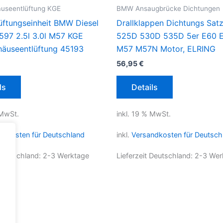
äuseentlüftung KGE
BMW Ansaugbrücke Dichtungen
lüftungseinheit BMW Diesel
Drallklappen Dichtungs Sa
597 2.5l 3.0l M57 KGE
525D 530D 535D 5er E60 E
häuseentlüftung 45193
M57 M57N Motor, ELRING
56,95
€
ls
Details
 MwSt.
inkl. 19 % MwSt.
ndkosten für Deutschland
inkl.
Versandkosten für Deutsch
 Deutschland:
2-3 Werktage
Lieferzeit Deutschland:
2-3 Wer