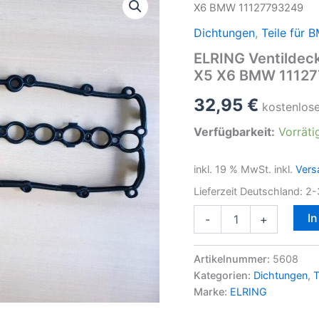
X6 BMW 11127793249
Dichtungen
,
Teile für 
ELRING Ventildec
X5 X6 BMW 1112
32,95
€
kostenlos
Verfügbarkeit:
Vorräti
inkl. 19 % MwSt.
inkl.
Vers
Lieferzeit Deutschland:
2-
ELRING
I
-
+
Ventildeckeldichtung
für
BMW
Artikelnummer:
5608
M57
Kategorien:
Dichtungen
,
T
3
Marke:
ELRING
5
6