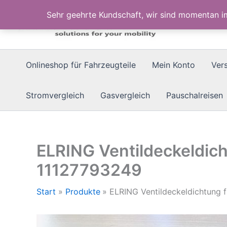
Zum
Sehr geehrte Kundschaft, wir sind momentan 
Inhalt
springen
Onlineshop für Fahrzeugteile
Mein Konto
Ver
Stromvergleich
Gasvergleich
Pauschalreisen
ELRING Ventildeckeldic
11127793249
Start
Produkte
ELRING Ventildeckeldichtung