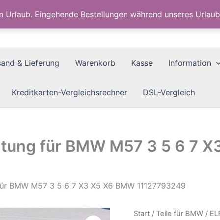
im Urlaub. Eingehende Bestellungen während unseres Urla
sand & Lieferung
Warenkorb
Kasse
Information
Kreditkarten-Vergleichsrechner
DSL-Vergleich
htung für BMW M57 3 5 6 7 
 für BMW M57 3 5 6 7 X3 X5 X6 BMW 11127793249
Start
/
Teile für BMW
/ EL