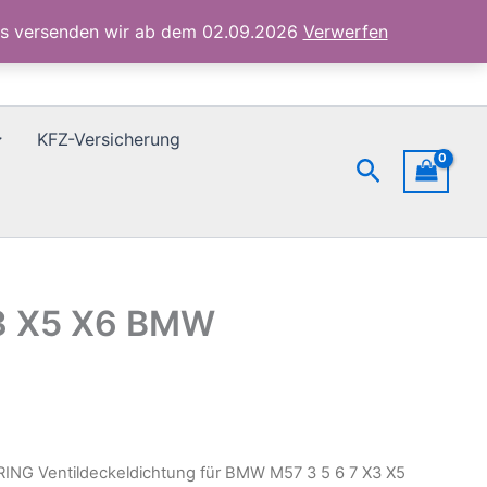
M57
3
ubs versenden wir ab dem 02.09.2026
Verwerfen
5
6
7
X3
X5
KFZ-Versicherung
X6
Suchen
BMW
11127793249
Menge
X3 X5 X6 BMW
RING Ventildeckeldichtung für BMW M57 3 5 6 7 X3 X5