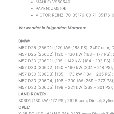
MAHLE: VS50540
PAYEN: JM5106
VICTOR REINZ: 70-35176-00 71-35176-
Verwendet in folgenden Motoren:
BMW:
M57 D25 (256D1) [120 kW (163 PS); 2497 ccm; Di
M57 D25 (256D2) [120 – 130 kW (163 – 177 PS); 2
M57 D30 (306D1) [135 – 142 kW (184 – 193 PS); 2
M57 D30 (306D2) [150 – 160 kW (204 – 218 PS); 
M57 D30 (306D3) [135 – 173 kW (184 – 235 PS); 
M57 D30 (306D4) [198 – 200 kW (269 – 272 PS); 
M57 D30 (306D5) [198 – 221 kW (269 – 301 PS); 
LAND ROVER:
306D1 [130 kW (177 PS); 2926 ccm; Diesel; Zylin
OPEL:
Y 25 DT [110 kW (150 PS); 2497 ccm; Diesel; Zyl