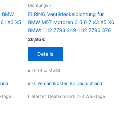
Dichtungen
tz BMW
ELRING Ventildeckeldichtung für
61 X3 X5
BMW M57 Motoren 3 5 6 7 X3 X5 X6
BMW: 1112 7793 249 1112 7796 378
26,95
€
Details
inkl. 19 % MwSt.
land
inkl.
Versandkosten für Deutschland
ktage
Lieferzeit Deutschland:
2-3 Werktage