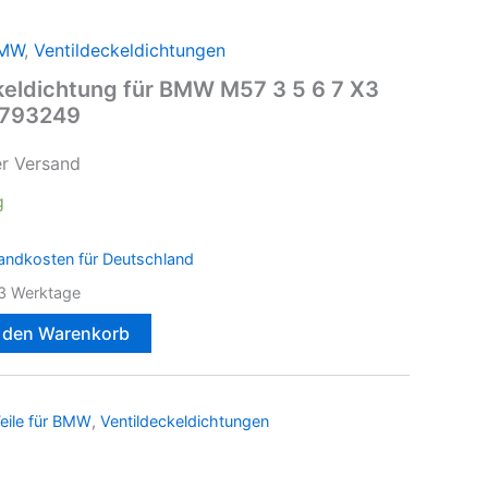
BMW
,
Ventildeckeldichtungen
keldichtung für BMW M57 3 5 6 7 X3
7793249
er Versand
g
andkosten für Deutschland
3 Werktage
n den Warenkorb
eile für BMW
,
Ventildeckeldichtungen