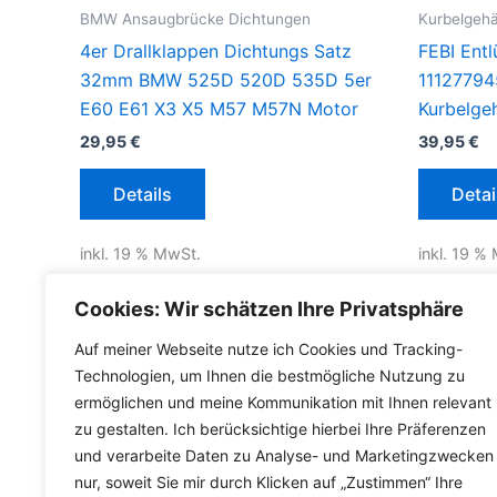
BMW Ansaugbrücke Dichtungen
Kurbelgeh
4er Drallklappen Dichtungs Satz
FEBI Ent
32mm BMW 525D 520D 535D 5er
11127794
E60 E61 X3 X5 M57 M57N Motor
Kurbelge
29,95
€
39,95
€
Details
Detai
inkl. 19 % MwSt.
inkl. 19 %
inkl.
Versandkosten für Deutschland
inkl.
Versa
Cookies: Wir schätzen Ihre Privatsphäre
Lieferzeit Deutschland:
2-3 Werktage
Lieferzeit
Auf meiner Webseite nutze ich Cookies und Tracking-
Technologien, um Ihnen die bestmögliche Nutzung zu
ermöglichen und meine Kommunikation mit Ihnen relevant
zu gestalten. Ich berücksichtige hierbei Ihre Präferenzen
und verarbeite Daten zu Analyse- und Marketingzwecken
nur, soweit Sie mir durch Klicken auf „Zustimmen“ Ihre