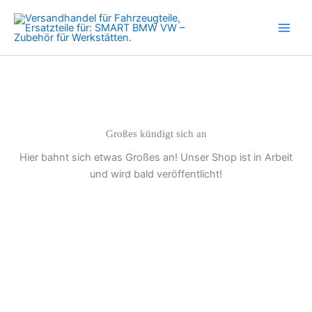
Motor
Zum
F15
Inhalt
F16
springen
X3
X5
X6
F10
F11
E90
E91
Großes kündigt sich an
F31
Hier bahnt sich etwas Großes an! Unser Shop ist in Arbeit
F32
Menge
und wird bald veröffentlicht!