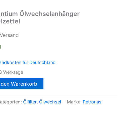
ntium Ölwechselanhänger
lzettel
 Versand
g
andkosten für Deutschland
3 Werktage
n den Warenkorb
ategorien:
Ölfilter
,
Ölwechsel
Marke:
Petronas