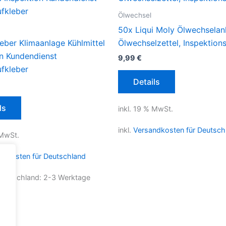
Ölwechsel
50x Liqui Moly Ölwechselan
eber Klimaanlage Kühlmittel
Ölwechselzettel, Inspektions
on Kundendienst
9,99
€
ufkleber
Details
ls
inkl. 19 % MwSt.
inkl.
Versandkosten für Deutsch
 MwSt.
ndkosten für Deutschland
 Deutschland:
2-3 Werktage