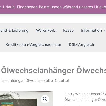
im Urlaub. Eingehende Bestellungen während unseres Urla
sand & Lieferung
Warenkorb
Kasse
Information
Kreditkarten-Vergleichsrechner
DSL-Vergleich
Ölwechselanhänger Ölwechsel
selanhänger Ölwechselzettel Ölzettel
Start
/
Werkstattbedarf
/
Ölwechselanhänger Ölwec