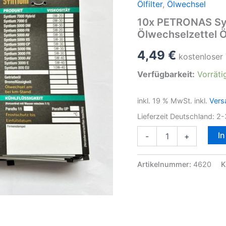
Ölfilter
,
Ölwechsel
10x PETRONAS Sy
Ölwechselzettel Ö
4,49
€
kostenloser
Verfügbarkeit:
Vorräti
inkl. 19 % MwSt.
inkl.
Vers
Lieferzeit Deutschland:
2-
10x
I
-
+
PETRONAS
Syntium
Ölwechselanhänger
Artikelnummer:
4620
K
Ölwechselzettel
Ölzettel
Menge