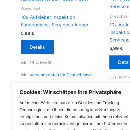
Ölwechsel
Ölwechsel
10x Aufkleber Inspektion
Kundendienst Serviceaufkleber
10x Aufkl
Inspekti
5,99
€
Servicea
Details
5,99
€
Detai
inkl. 19 % MwSt.
inkl.
Versandkosten für Deutschland
inkl. 19 %
Lieferzeit Deutschland:
2-3 Werktage
inkl.
Versa
Cookies: Wir schätzen Ihre Privatsphäre
Lieferzeit
Auf meiner Webseite nutze ich Cookies und Tracking-
Technologien, um Ihnen die bestmögliche Nutzung zu
ermöglichen und meine Kommunikation mit Ihnen relevant
zu gestalten. Ich berücksichtige hierbei Ihre Präferenzen