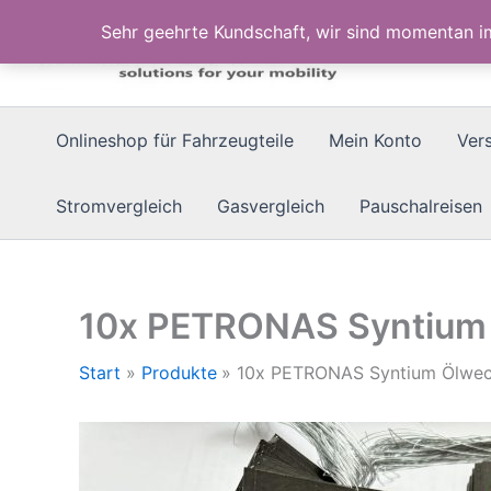
Zum
Sehr geehrte Kundschaft, wir sind momentan 
Inhalt
springen
Onlineshop für Fahrzeugteile
Mein Konto
Ver
Stromvergleich
Gasvergleich
Pauschalreisen
10x PETRONAS Syntium 
Start
Produkte
10x PETRONAS Syntium Ölwech