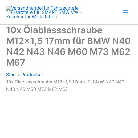
BMW
Zum
N40
Inhalt
N42
springen
N43
N46
10x Ölablassschraube
M60
M12x1,5 17mm für BMW N40
M73
M62
N42 N43 N46 M60 M73 M62
M67
Menge
M67
Start
Produkte
10x Ölablassschraube M12x1,5 17mm für BMW N40 N42
N43 N46 M60 M73 M62 M67