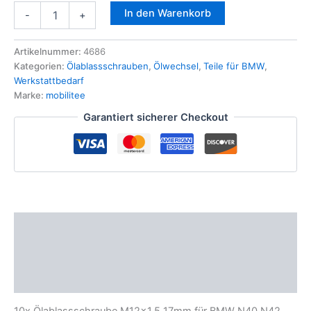
10x
In den Warenkorb
-
+
Ölablassschraube
M12x1,5
17mm
Artikelnummer:
4686
für
Kategorien:
Ölablassschrauben
,
Ölwechsel
,
Teile für BMW
,
BMW
Werkstattbedarf
N40
Marke:
mobilitee
N42
Garantiert sicherer Checkout
N43
N46
M60
M73
M62
M67
Menge
Beschreibung
Zusätzliche Informationen
Produktsicherheit