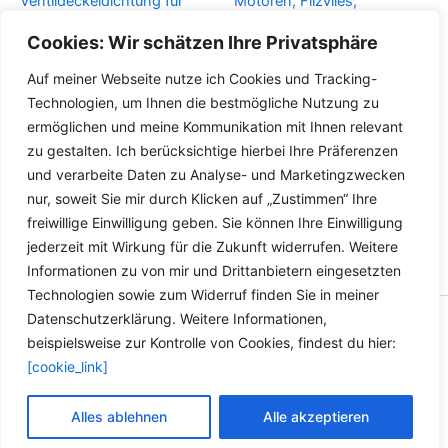
Ventildeckeldichtung für
Motoren, Filzvlies,
SMART 450 452 – 3 Zylinder
11127793164, BMW E60,
Cookies: Wir schätzen Ihre Privatsphäre
Motoren 901.900
E61, 3er, 5er, X3, X5
Auf meiner Webseite nutze ich Cookies und Tracking-
Details
Details
Technologien, um Ihnen die bestmögliche Nutzung zu
ermöglichen und meine Kommunikation mit Ihnen relevant
zu gestalten. Ich berücksichtige hierbei Ihre Präferenzen
und verarbeite Daten zu Analyse- und Marketingzwecken
nur, soweit Sie mir durch Klicken auf „Zustimmen“ Ihre
freiwillige Einwilligung geben. Sie können Ihre Einwilligung
jederzeit mit Wirkung für die Zukunft widerrufen. Weitere
Informationen zu von mir und Drittanbietern eingesetzten
Technologien sowie zum Widerruf finden Sie in meiner
Datenschutzerklärung. Weitere Informationen,
Copyright © 2026 Versandhandel für Fahrzeugteile, Ersatzteile
beispielsweise zur Kontrolle von Cookies, findest du hier:
für: SMART BMW VW - Zubehör für Werkstätten.
[cookie_link]
Vertrag widerrufen
Alles ablehnen
Alle akzeptieren