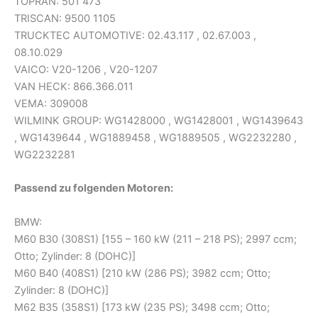
TOPRAN: 501 473
TRISCAN: 9500 1105
TRUCKTEC AUTOMOTIVE: 02.43.117 , 02.67.003 ,
08.10.029
VAICO: V20-1206 , V20-1207
VAN HECK: 866.366.011
VEMA: 309008
WILMINK GROUP: WG1428000 , WG1428001 , WG1439643
, WG1439644 , WG1889458 , WG1889505 , WG2232280 ,
WG2232281
Passend zu folgenden Motoren:
BMW:
M60 B30 (308S1) [155 – 160 kW (211 – 218 PS); 2997 ccm;
Otto; Zylinder: 8 (DOHC)]
M60 B40 (408S1) [210 kW (286 PS); 3982 ccm; Otto;
Zylinder: 8 (DOHC)]
M62 B35 (358S1) [173 kW (235 PS); 3498 ccm; Otto;