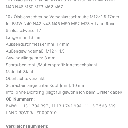
10x Ölablassschraube M12x1,5 17mm für BMW N40 N42
N43 N46 M60 M73 M62 M67
10x Ölablassschraube Verschlussschraube M12x1,5 17mm
für BMW N40 N42 N43 N46 M60 M62 M73 + Land Rover
Schlüsselweite: 17
Länge mm: 13 mm
Aussendurchmesser mm: 17 mm
Außengewindemaß: M12 x 1,5
Gewindelänge mm: 8 mm
Schraubenkopf-/Mutternprofil: Innensechskant
Material: Stahl
Oberfläche: verzinkt
Schraubenlänge unter Kopf [mm]: 10 mm
Info: ohne Dichtring (liegt für gewöhnlich beim Ölfilter dabei)
OE-Nummern:
BMW: 11 13 1 704 397 , 11 13 1 742 994 , 11 13 7 568 309
LAND ROVER: LSF000010
Vergleichsnummern: